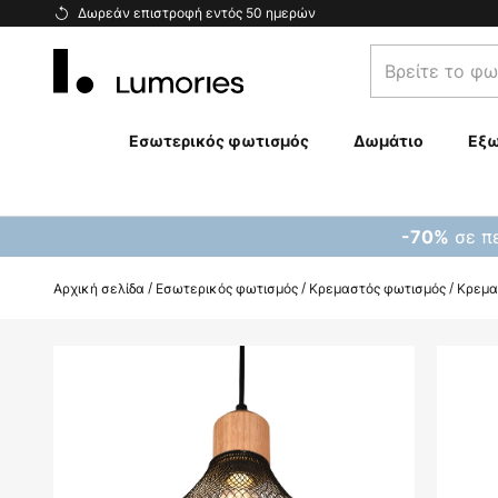
Μετάβαση
Δωρεάν επιστροφή εντός 50 ημερών
στο
Βρείτε
περιεχόμενο
το
φωτιστικό
σας...
Εσωτερικός φωτισμός
Δωμάτιο
Εξω
σε πε
-70%
Αρχική σελίδα
Εσωτερικός φωτισμός
Κρεμαστός φωτισμός
Κρεμα
Μετάβαση
στο
τέλος
της
συλλογής
εικόνων