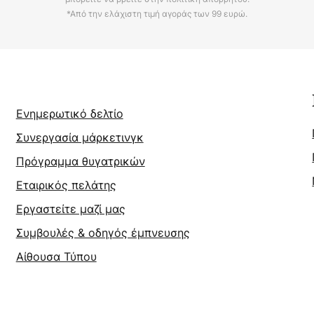
*Από την ελάχιστη τιμή αγοράς των 99 ευρώ.
Ενημερωτικό δελτίο
Συνεργασία μάρκετινγκ
Πρόγραμμα θυγατρικών
Εταιρικός πελάτης
Εργαστείτε μαζί μας
Συμβουλές & οδηγός έμπνευσης
Αίθουσα Τύπου