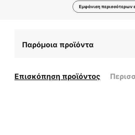
Εμφάνιση περισσότερων 
Μετάβαση
στην
αρχή
της
Παρόμοια προϊόντα
συλλογής
εικόνων
Επισκόπηση προϊόντος
Περισ