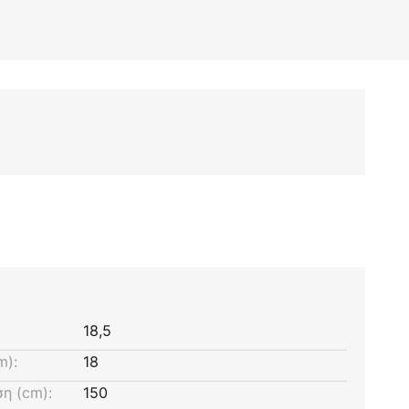
18,5
m):
18
η (cm):
150