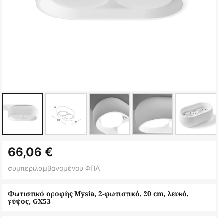
Μετάβαση
66,06 €
στην
αρχή
συμπεριλαμβανομένου ΦΠΑ
της
συλλογής
Φωτιστικό οροφής Mysia, 2-φωτιστικό, 20 cm, λευκό,
γύψος, GX53
εικόνων