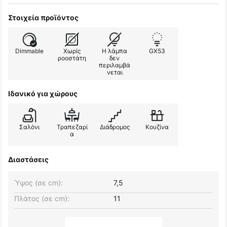
Στοιχεία προϊόντος
Dimmable
Χωρίς
Η λάμπα
GX53
ροοστάτη
δεν
περιλαμβά
νεται
Ιδανικό για χώρους
Σαλόνι
Τραπεζαρί
Διάδρομος
Κουζίνα
α
Διαστάσεις
Ύψος (σε cm):
7,5
Πλάτος (σε cm):
11