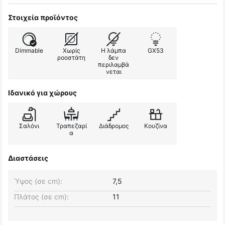
Στοιχεία προϊόντος
Dimmable
Χωρίς
Η λάμπα
GX53
ροοστάτη
δεν
περιλαμβά
νεται
Ιδανικό για χώρους
Σαλόνι
Τραπεζαρί
Διάδρομος
Κουζίνα
α
Διαστάσεις
Ύψος (σε cm):
7,5
Πλάτος (σε cm):
11