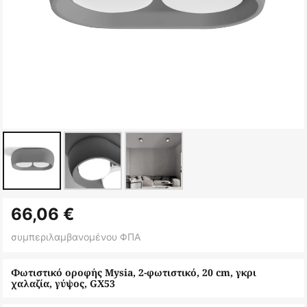
Μετάβαση
66,06 €
στην
αρχή
συμπεριλαμβανομένου ΦΠΑ
της
συλλογής
Φωτιστικό οροφής Mysia, 2-φωτιστικό, 20 cm, γκρι
χαλαζία, γύψος, GX53
εικόνων