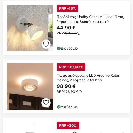
RRP -10%
Προβολέας Lindby Sanrike, ύψος 16 cm,
1-φωτιστικό, λευκό, κεραμικό
44,90 €
RRP
49,90 €
Διαθέσιμο
RRP -30,00 €
Φωτιστικό οροφής LED Arcchio Rotari,
φακός, 2 λάμπες, σταθερό
98,90 €
RRP
128,90 €
Διαθέσιμο
RRP -20%