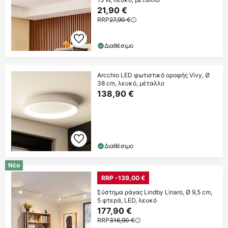
21,90 €
RRP
27,90 €
Διαθέσιμο
Arcchio LED φωτιστικό οροφής Vivy, Ø
38 cm, λευκό, μέταλλο
138,90 €
Διαθέσιμο
Νέο
RRP -139,00 €
Σύστημα ράγας Lindby Linaro, Ø 9,5 cm,
5 φτερά, LED, λευκό
177,90 €
RRP
316,90 €