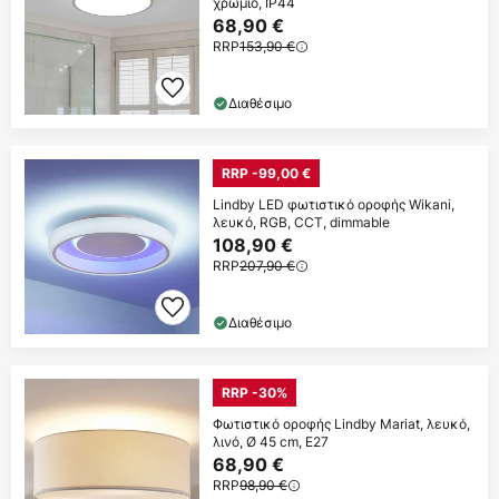
χρώμιο, IP44
68,90 €
RRP
153,90 €
Διαθέσιμο
RRP -99,00 €
Lindby LED φωτιστικό οροφής Wikani,
λευκό, RGB, CCT, dimmable
108,90 €
RRP
207,90 €
Διαθέσιμο
RRP -30%
Φωτιστικό οροφής Lindby Mariat, λευκό,
λινό, Ø 45 cm, E27
68,90 €
RRP
98,90 €