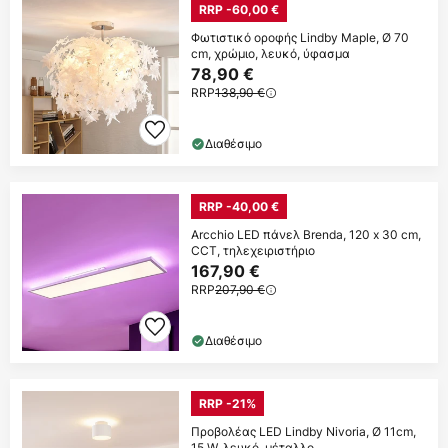
RRP -60,00 €
Φωτιστικό οροφής Lindby Maple, Ø 70
cm, χρώμιο, λευκό, ύφασμα
78,90 €
RRP
138,90 €
Διαθέσιμο
RRP -40,00 €
Arcchio LED πάνελ Brenda, 120 x 30 cm,
CCT, τηλεχειριστήριο
167,90 €
RRP
207,90 €
Διαθέσιμο
RRP -21%
Προβολέας LED Lindby Nivoria, Ø 11cm,
15 W, λευκό, μέταλλο