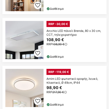
Διαθέσιμο
RRP -30,00 €
Arcchio LED πάνελ Brenda, 80 x 30 cm,
CCT, τηλεχειριστήριο
108,90 €
RRP
138,90 €
Διαθέσιμο
RRP -119,00 €
Arnim LED φωτιστικό οροφής, λευκό,
πλαστικό, Ø 49cm, IP44
98,90 €
RRP
217,90 €
Διαθέσιμο