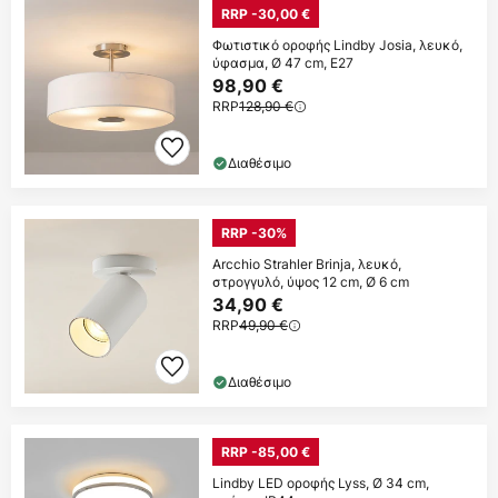
RRP -30,00 €
Φωτιστικό οροφής Lindby Josia, λευκό,
ύφασμα, Ø 47 cm, E27
98,90 €
RRP
128,90 €
Διαθέσιμο
RRP -30%
Arcchio Strahler Brinja, λευκό,
στρογγυλό, ύψος 12 cm, Ø 6 cm
34,90 €
RRP
49,90 €
Διαθέσιμο
RRP -85,00 €
Lindby LED οροφής Lyss, Ø 34 cm,