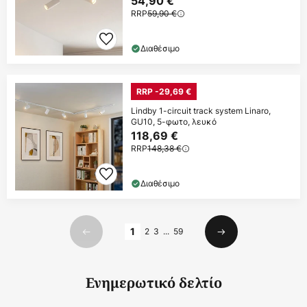
54,90 €
RRP
59,90 €
Διαθέσιμο
RRP -29,69 €
Lindby 1-circuit track system Linaro,
GU10, 5-φωτο, λευκό
118,69 €
RRP
148,38 €
Διαθέσιμο
Σελίδα
1
2
3
...
59
Προηγούμενο
Επόμενο
Ενημερωτικό δελτίο