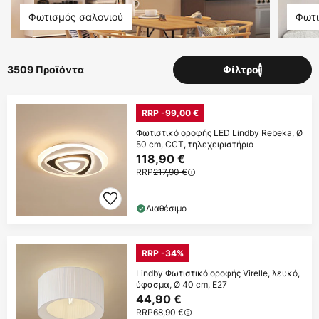
Φωτισμός σαλονιού
Φωτι
3509 Προϊόντα
Φίλτρο
1
RRP -99,00 €
Φωτιστικό οροφής LED Lindby Rebeka, Ø
50 cm, CCT, τηλεχειριστήριο
118,90 €
RRP
217,90 €
Διαθέσιμο
RRP -34%
Lindby Φωτιστικό οροφής Virelle, λευκό,
ύφασμα, Ø 40 cm, E27
44,90 €
RRP
68,90 €