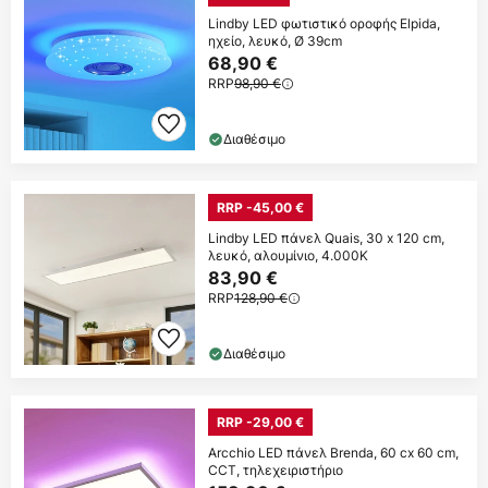
Lindby LED φωτιστικό οροφής Elpida,
ηχείο, λευκό, Ø 39cm
68,90 €
RRP
98,90 €
Διαθέσιμο
RRP -45,00 €
Lindby LED πάνελ Quais, 30 x 120 cm,
λευκό, αλουμίνιο, 4.000K
83,90 €
RRP
128,90 €
Διαθέσιμο
RRP -29,00 €
Arcchio LED πάνελ Brenda, 60 cx 60 cm,
CCT, τηλεχειριστήριο