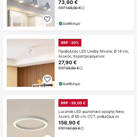
73,90 €
RRP
148,90 €
Διαθέσιμο
RRP -30%
Προβολέας LED Lindby Nivoria, Ø 14 cm,
λευκός, περιστρεφόμενος
27,90 €
RRP
39,90 €
Διαθέσιμο
RRP -39,00 €
Lucande LED φωτιστικό οροφής Neor,
λευκό, Ø 60 cm, CCT, ρυθμιζόμενο
158,90 €
RRP
197,90 €