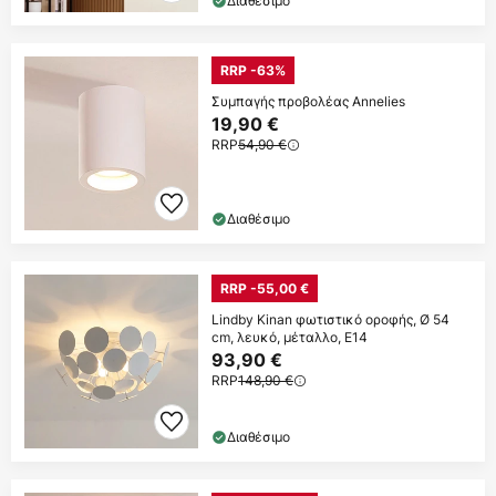
Διαθέσιμο
RRP -63%
Συμπαγής προβολέας Annelies
19,90 €
RRP
54,90 €
Διαθέσιμο
RRP -55,00 €
Lindby Kinan φωτιστικό οροφής, Ø 54
cm, λευκό, μέταλλο, E14
93,90 €
RRP
148,90 €
Διαθέσιμο