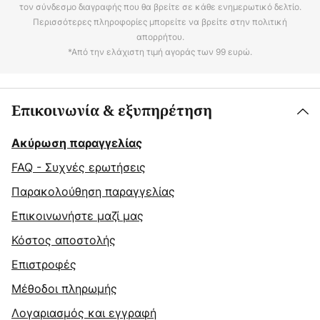
τον σύνδεσμο διαγραφής που θα βρείτε σε κάθε ενημερωτικό δελτίο.
Περισσότερες πληροφορίες μπορείτε να βρείτε στην πολιτική
απορρήτου.
*Από την ελάχιστη τιμή αγοράς των 99 ευρώ.
Επικοινωνία & εξυπηρέτηση
Ακύρωση παραγγελίας
FAQ - Συχνές ερωτήσεις
Παρακολούθηση παραγγελίας
Επικοινωνήστε μαζί μας
Κόστος αποστολής
Επιστροφές
Μέθοδοι πληρωμής
Λογαριασμός και εγγραφή