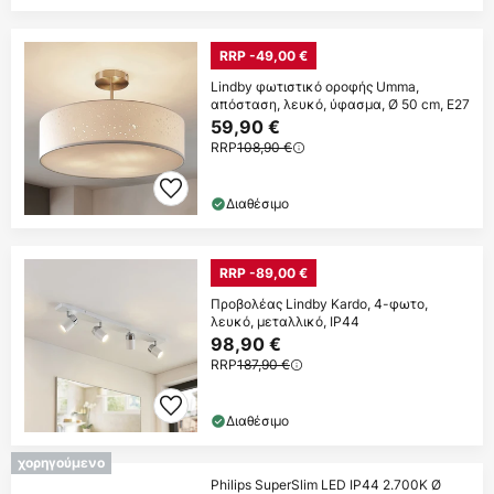
RRP -49,00 €
Lindby φωτιστικό οροφής Umma,
απόσταση, λευκό, ύφασμα, Ø 50 cm, E27
59,90 €
RRP
108,90 €
Διαθέσιμο
RRP -89,00 €
Προβολέας Lindby Kardo, 4-φωτο,
λευκό, μεταλλικό, IP44
98,90 €
RRP
187,90 €
Διαθέσιμο
χορηγούμενο
Philips SuperSlim LED IP44 2.700K Ø