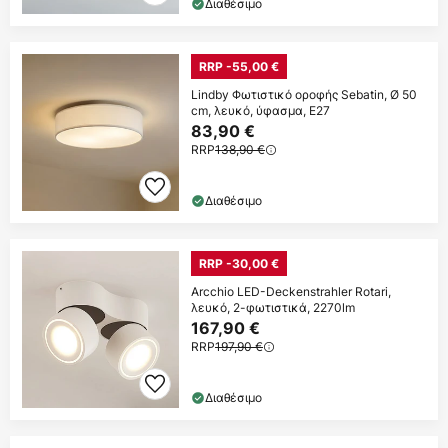
Διαθέσιμο
RRP -55,00 €
Lindby Φωτιστικό οροφής Sebatin, Ø 50
cm, λευκό, ύφασμα, E27
83,90 €
RRP
138,90 €
Διαθέσιμο
RRP -30,00 €
Arcchio LED-Deckenstrahler Rotari,
λευκό, 2-φωτιστικά, 2270lm
167,90 €
RRP
197,90 €
Διαθέσιμο