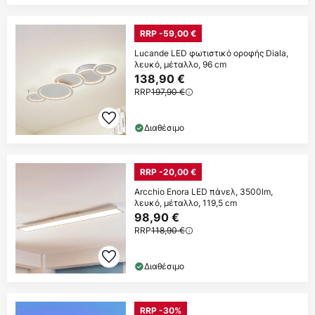
RRP -59,00 €
Lucande LED φωτιστικό οροφής Diala,
λευκό, μέταλλο, 96 cm
138,90 €
RRP
197,90 €
Διαθέσιμο
RRP -20,00 €
Arcchio Enora LED πάνελ, 3500lm,
λευκό, μέταλλο, 119,5 cm
98,90 €
RRP
118,90 €
Διαθέσιμο
RRP -30%