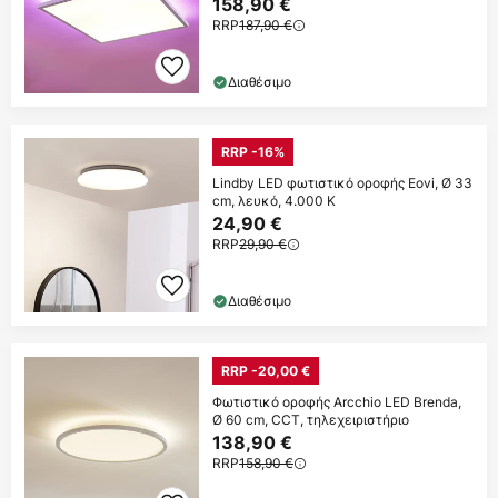
158,90 €
RRP
187,90 €
Διαθέσιμο
RRP -16%
Lindby LED φωτιστικό οροφής Eovi, Ø 33
cm, λευκό, 4.000 K
24,90 €
RRP
29,90 €
Διαθέσιμο
RRP -20,00 €
Φωτιστικό οροφής Arcchio LED Brenda,
Ø 60 cm, CCT, τηλεχειριστήριο
138,90 €
RRP
158,90 €