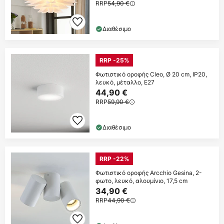
RRP
54,90 €
Διαθέσιμο
RRP -25%
Φωτιστικό οροφής Cleo, Ø 20 cm, IP20,
λευκό, μέταλλο, E27
44,90 €
RRP
59,90 €
Διαθέσιμο
RRP -22%
Φωτιστικό οροφής Arcchio Gesina, 2-
φωτο, λευκό, αλουμίνιο, 17,5 cm
34,90 €
RRP
44,90 €