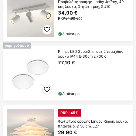
Προβολέας οροφής Lindby Joffrey, 49
cm, λευκό, 3-φωτισμός, GU10
34,90 €
RRP
54,90 €
Διαθέσιμο
χορηγούμενο
Philips LED SuperSlim σετ 2 τεμαχίων
λευκό IP44 Ø 30cm 2.700K
77,10 €
Διαθέσιμο
RRP -45%
Φωτιστικό οροφής Lindby Rimon, λευκό,
πλαστικό, Ø 50 cm, E27
29,90 €