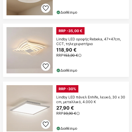
Διαθέσιμο
RRP -35,00 €
Lindby LED οροφής Rebeka, 47x47cm,
CCT, τηλεχειριστήριο
118,90 €
RRP
153,90 €
Διαθέσιμο
RRP -30%
Lindby LED πάνελ Enhife, λευκό, 30 x 30
cm, μεταλλικό, 4.000 K
27,90 €
RRP
39,90 €
Διαθέσιμο