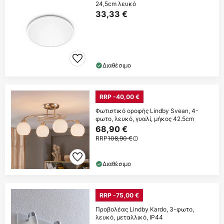
24,5cm λευκό
33,33 €
Διαθέσιμο
RRP -40,00 €
Φωτιστικό οροφής Lindby Svean, 4-
φωτο, λευκό, γυαλί, μήκος 42.5cm
68,90 €
RRP
108,90 €
Διαθέσιμο
RRP -75,00 €
Προβολέας Lindby Kardo, 3-φωτο,
λευκό, μεταλλικό, IP44