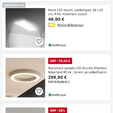
χορηγούμενο
Move LED πάνελ, αισθητήρας, 58 x 20
cm, IP44, πλαστικό, λευκό
46,90 €
Φύλλο δεδομένων
Διαθέσιμο
RRP -79,00 €
Φωτιστικό οροφής LED Arcchio Sharelyn,
διάμετρος 80 εκ., λευκό, με ρυθμιζόμενη
296,90 €
RRP
375,90 €
Διαθέσιμο
RRP -38%