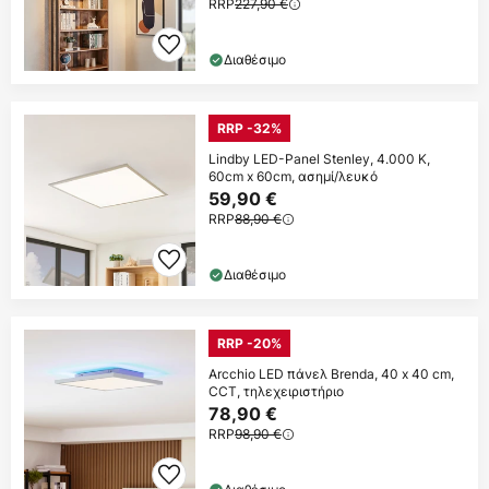
RRP
227,90 €
Διαθέσιμο
RRP -32%
Lindby LED-Panel Stenley, 4.000 K,
60cm x 60cm, ασημί/λευκό
59,90 €
RRP
88,90 €
Διαθέσιμο
RRP -20%
Arcchio LED πάνελ Brenda, 40 x 40 cm,
CCT, τηλεχειριστήριο
78,90 €
RRP
98,90 €