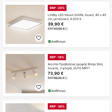
RRP -20%
Lindby LED πάνελ Enhife, λευκό, 40 x 40
cm, μεταλλικό, 4.000 K
39,90 €
RRP
49,90 €
Διαθέσιμο
RRP -16%
Arcchio Προβολέας οροφής Brinja Slim,
λευκός, 3 φτερά, GU10 MR11
73,90 €
RRP
88,90 €
Διαθέσιμο
RRP -36%