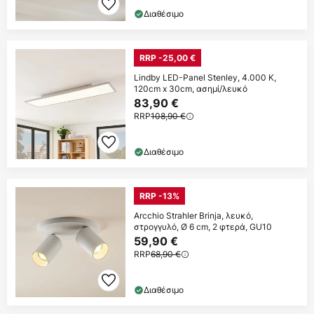
Διαθέσιμο
RRP -25,00 €
Lindby LED-Panel Stenley, 4.000 K,
120cm x 30cm, ασημί/λευκό
83,90 €
RRP
108,90 €
Διαθέσιμο
RRP -13%
Arcchio Strahler Brinja, λευκό,
στρογγυλό, Ø 6 cm, 2 φτερά, GU10
59,90 €
RRP
68,90 €
Διαθέσιμο