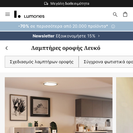
Η μεγαλύτερη επιλογή εμπορικών σημάτων στην Ευρώπη
Μετάβαση
στο
περιεχόμενο
ήτηση
σε περισσότερα από 20.000 προϊόντα*
-70%
Εξοικονομήστε 15%
Newsletter
Λαμπτήρες οροφής Λευκό
Σχεδιασμός λαμπτήρων οροφής
Σύγχρονα φωτιστικά ορ