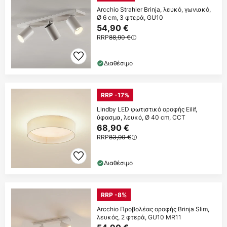
Arcchio Strahler Brinja, λευκό, γωνιακό,
Ø 6 cm, 3 φτερά, GU10
54,90 €
RRP
88,90 €
Διαθέσιμο
RRP -17%
Lindby LED φωτιστικό οροφής Eilif,
ύφασμα, λευκό, Ø 40 cm, CCT
68,90 €
RRP
83,90 €
Διαθέσιμο
RRP -8%
Arcchio Προβολέας οροφής Brinja Slim,
λευκός, 2 φτερά, GU10 MR11