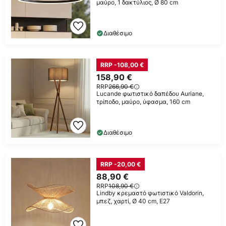
μαύρο, 1 δακτύλιος, Ø 80 cm
Διαθέσιμο
RRP -108,00 €
158,90 €
RRP
266,90 €
Lucande φωτιστικό δαπέδου Auriane,
τρίποδο, μαύρο, ύφασμα, 160 cm
Διαθέσιμο
RRP -20,00 €
88,90 €
RRP
108,90 €
Lindby κρεμαστό φωτιστικό Valdorin,
μπεζ, χαρτί, Ø 40 cm, E27