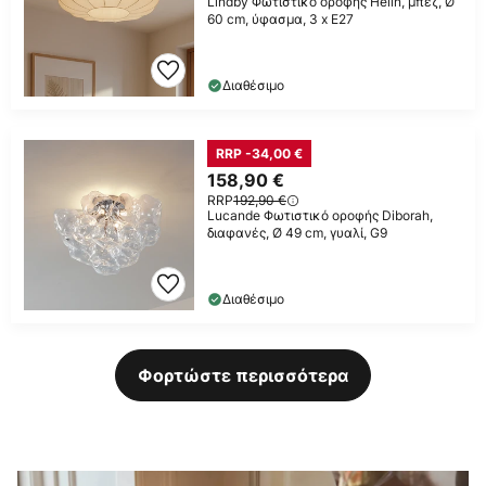
Lindby Φωτιστικό οροφής Helin, μπεζ, Ø
60 cm, ύφασμα, 3 x E27
Διαθέσιμο
RRP -34,00 €
158,90 €
RRP
192,90 €
Lucande Φωτιστικό οροφής Diborah,
διαφανές, Ø 49 cm, γυαλί, G9
Διαθέσιμο
Φορτώστε περισσότερα