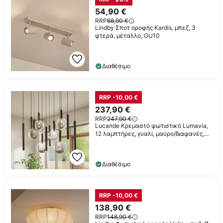
54,90 €
RRP
68,90 €
Lindby Σποτ οροφής Kardis, μπεζ, 3
φτερά, μέταλλο, GU10
Διαθέσιμο
RRP -10,00 €
237,90 €
RRP
247,90 €
Lucande Κρεμαστό φωτιστικό Lumavia,
12 λαμπτήρες, γυαλί, μαύρο/διαφανές,
G9
Διαθέσιμο
RRP -10,00 €
138,90 €
RRP
148,90 €