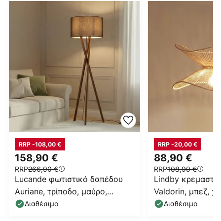
RRP -108,00 €
RRP -20,00 €
158,90 €
88,90 €
RRP
266,90 €
RRP
108,90 €
Lucande φωτιστικό δαπέδου
Lindby κρεμαστό
Auriane, τρίποδο, μαύρο,
Valdorin, μπεζ, χ
ύφασμα, 160 cm
E27
Διαθέσιμο
Διαθέσιμο