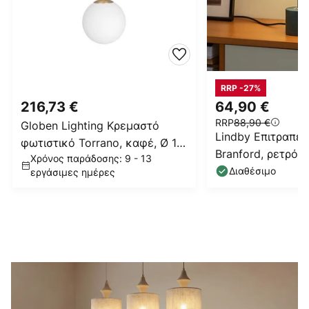
RRP -27%
216,73 €
64,90 €
RRP
88,90 €
Globen Lighting Κρεμαστό
Lindby Επιτραπέζ
φωτιστικό Torrano, καφέ, Ø 15
Branford, ρετρό, 
Χρόνος παράδοσης: 9 - 13
cm
πράσινο οπαλίζον
Διαθέσιμο
εργάσιμες ημέρες
μάρμαρο