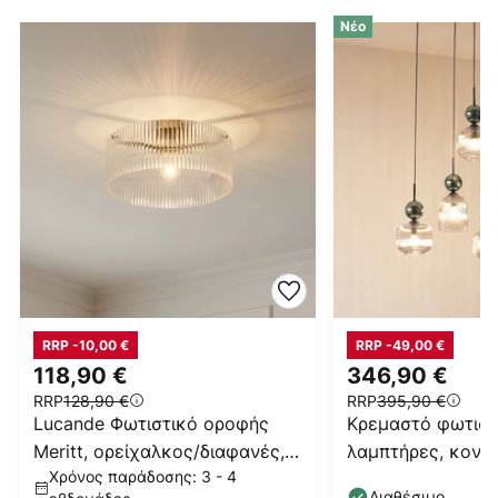
Νέο
RRP -10,00 €
RRP -49,00 €
118,90 €
346,90 €
RRP
128,90 €
RRP
395,90 €
Lucande Φωτιστικό οροφής
Κρεμαστό φωτιστι
Meritt, ορείχαλκος/διαφανές,
λαμπτήρες, κονιά
Χρόνος παράδοσης: 3 - 4
Ø 40 cm, γυαλί
μήκος 65 cm, E1
Διαθέσιμο