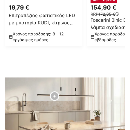
19,79 €
154,90 €
RRP
172,35 €
Επιτραπέζιος φωτιστικός LED
Foscarini Binic Επ
με μπαταρία RUDI, κίτρινος,
λάμπα σχεδιαστή,
ύψος 20 cm, CCT,
Χρόνος παράδοσης: 8 - 12
Χρόνος παράδοσης
εργάσιμες ημέρες
εβδομάδες