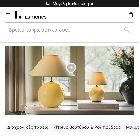
Η μεγαλύτερη επιλογή εμπορικών σημάτων στην Ευρώπη
Μετάβαση
στο
Βρείτε
περιεχόμενο
ήτηση
Αναζ
το
φωτιστικό
σας...
Διαχρονικές τάσεις
Κίτρινο βουτύρου & Ροζ πούδρας
Μινιμ