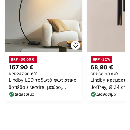
RRP -80,00 €
RRP -22%
167,90 €
68,90 €
RRP
247,90 €
RRP
88,90 €
Lindby LED τοξωτό φωτιστικό
Lindby κρεμαστό
δαπέδου Kendra, μαύρο,
Joffrey, Ø 24 cm,
αλουμίνιο, ύψος 180cm
φωτο, GU10
Διαθέσιμο
Διαθέσιμο