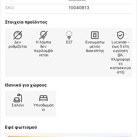
SKU:
10040813
Στοιχεία προϊόντος
Δεν
Η λάμπα
E27
Ενσωματω
Lucande –
ρυθμίζεται
δεν
μένος
έως 5 έτη
περιλαμβά
διακόπτης
εγγύηση
νεται
(βλ.
πληροφορί
ες
κατασκευα
στή)
Ιδανικό για χώρους
Σαλόνι
Υπνοδωμάτ
ιο
Εφέ φωτισμού