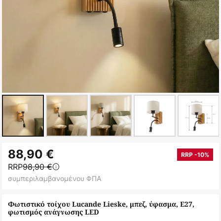
Μετάβαση
88,90 €
στην
RRP -10%
RRP
98,90 €
αρχή
συμπεριλαμβανομένου ΦΠΑ
της
συλλογής
Φωτιστικό τοίχου Lucande Lieske, μπεζ, ύφασμα, E27,
εικόνων
φωτισμός ανάγνωσης LED