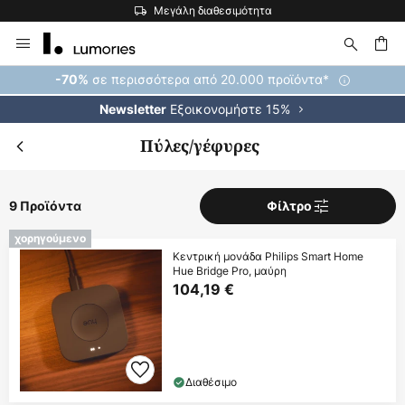
Μεγάλη διαθεσιμότητα
Μετάβαση
στο
περιεχόμενο
ήτηση
σε περισσότερα από 20.000 προϊόντα*
-70%
Εξοικονομήστε 15%
Newsletter
Πύλες/γέφυρες
9 Προϊόντα
Φίλτρο
χορηγούμενο
Κεντρική μονάδα Philips Smart Home
Hue Bridge Pro, μαύρη
104,19 €
Διαθέσιμο