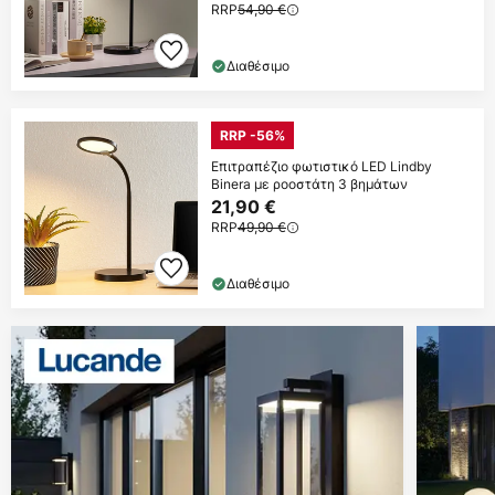
RRP
54,90 €
Διαθέσιμο
RRP -56%
Επιτραπέζιο φωτιστικό LED Lindby
Binera με ροοστάτη 3 βημάτων
21,90 €
RRP
49,90 €
Διαθέσιμο