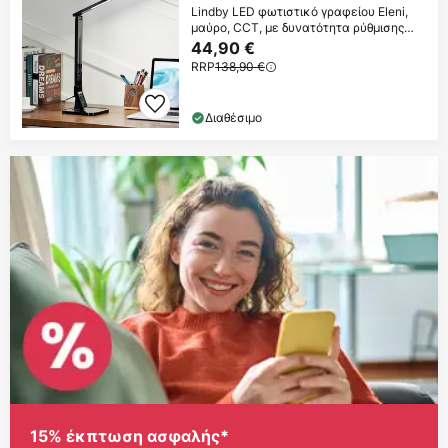
Lindby LED φωτιστικό γραφείου Eleni,
μαύρο, CCT, με δυνατότητα ρύθμισης
φωτισμού
44,90 €
RRP
138,90 €
Διαθέσιμο
15% έκπτωση ασφαλής*