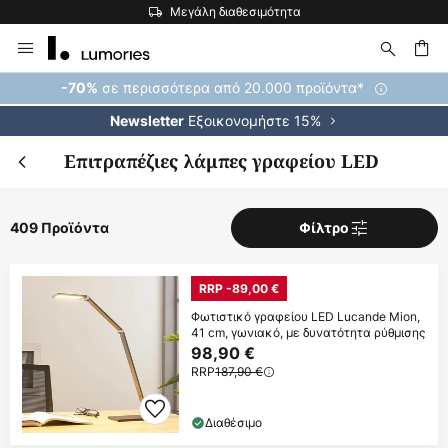
Η μεγαλύτερη επιλογή εμπορικών σημάτων στην Ευρώπη
Μετάβαση
στο
περιεχόμενο
ήτηση
σε περισσότερα από 20.000 προϊόντα*
-70%
Εξοικονομήστε 15%
Newsletter
Επιτραπέζιες λάμπες γραφείου LED
409 Προϊόντα
Φίλτρο
RRP -89,00 €
Φωτιστικό γραφείου LED Lucande Mion,
41 cm, γωνιακό, με δυνατότητα ρύθμισης
98,90 €
RRP
187,90 €
Διαθέσιμο