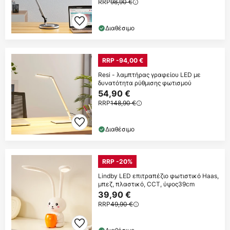
RRP
98,90 €
Διαθέσιμο
RRP -94,00 €
Resi - λαμπτήρας γραφείου LED με
δυνατότητα ρύθμισης φωτισμού
54,90 €
RRP
148,90 €
Διαθέσιμο
RRP -20%
Lindby LED επιτραπέζιο φωτιστικό Haas,
μπεζ, πλαστικό, CCT, ύψος39cm
39,90 €
RRP
49,90 €