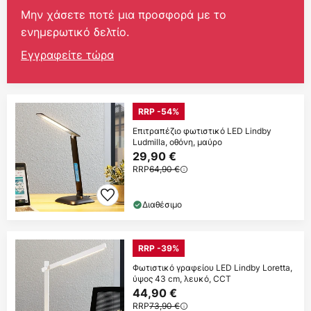
Μην χάσετε ποτέ μια προσφορά με το
ενημερωτικό δελτίο.
Εγγραφείτε τώρα
RRP -54%
Επιτραπέζιο φωτιστικό LED Lindby
Ludmilla, οθόνη, μαύρο
29,90 €
RRP
64,90 €
Διαθέσιμο
RRP -39%
Φωτιστικό γραφείου LED Lindby Loretta,
ύψος 43 cm, λευκό, CCT
44,90 €
RRP
73,90 €