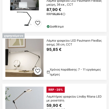
Λάμπα γραφείου LED Paulmann FlexBar,
μαύρη, 36 εκ., CCT
87,90 €
RRP
95,85 €
Διαθέσιμο
χορηγούμενο
Λάμπα γραφείου LED Paulmann FlexBar,
ασημί, 36 cm, CCT
95,85 €
Χρόνος παράδοσης: 7 - 11 εργάσιμες
ημέρες
RRP -39%
Λαμπτήρας γραφείου Lindby Rilana LED
με ροοστάτη
59,90 €