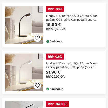
RRP -33%
Lindby LED επιτραπέζια λάμπα Maori,
μαύρη, CCT, μέταλλο, ρυθμιζόμενη
ένταση
19,90 €
RRP
29,90 €
Διαθέσιμο
RRP -26%
Lindby LED επιτραπέζια λάμπα Maori,
λευκή, μέταλλο, CCT, ρυθμιζόμενη
ένταση
21,90 €
RRP
29,90 €
Διαθέσιμο
RRP -94,00 €