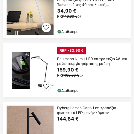
Tamarin, ύψος 40 cm, λευκό,
ρυθμιζόμενο
34,90 €
RRP
49,90 €
Διαθέσιμο
RRP -33,90 €
Paulmann Numis LED επιτραπέζια λάμπα
με λειτουργία φόρτισης, μαύρη
159,90 €
RRP
193,80 €
Διαθέσιμο
Dyberg Larsen Carlo 1 επιτραπέζιο
φωτιστικό LED, μονής λάμπας
144,84 €