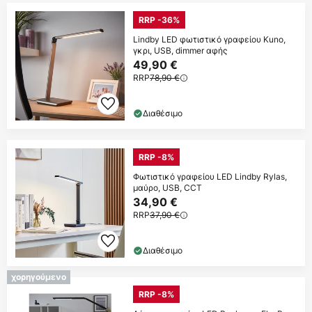
RRP -36%
Lindby LED φωτιστικό γραφείου Kuno,
γκρι, USB, dimmer αφής
49,90 €
RRP
78,90 €
Διαθέσιμο
RRP -8%
Φωτιστικό γραφείου LED Lindby Rylas,
μαύρο, USB, CCT
34,90 €
RRP
37,90 €
Διαθέσιμο
χορηγούμενο
RRP -8%