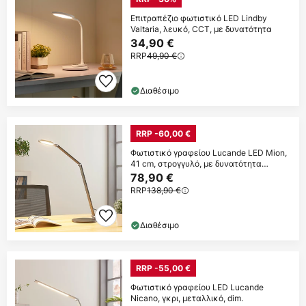
Επιτραπέζιο φωτιστικό LED Lindby
Valtaria, λευκό, CCT, με δυνατότητα
34,90 €
RRP
49,90 €
Διαθέσιμο
RRP -60,00 €
Φωτιστικό γραφείου Lucande LED Mion,
41 cm, στρογγυλό, με δυνατότητα
ρύθμισης
78,90 €
RRP
138,90 €
Διαθέσιμο
RRP -55,00 €
Φωτιστικό γραφείου LED Lucande
Nicano, γκρι, μεταλλικό, dim.