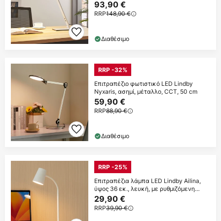
93,90 €
RRP
148,90 €
Διαθέσιμο
RRP -32%
Επιτραπέζιο φωτιστικό LED Lindby
Nyxaris, ασημί, μέταλλο, CCT, 50 cm
59,90 €
RRP
88,90 €
Διαθέσιμο
RRP -25%
Επιτραπέζια λάμπα LED Lindby Ailina,
ύψος 36 εκ., λευκή, με ρυθμιζόμενη
ένταση
29,90 €
RRP
39,90 €