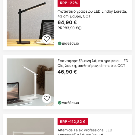
RRP -22%
Φωτιστικό γραφείου LED Lindby Loretta,
43 cm, μαύρο, CCT
64,90 €
RRP
83,90 €
Διαθέσιμο
Επαναφορτιζόμενη λάμπα γραφείου LED
Ole, λευκή, αισθητήρας, dimmable, CCT
46,90 €
Διαθέσιμο
RRP -112,82 €
Artemide Talak Professional LED
επιτραπέζια λάμπα λευκή