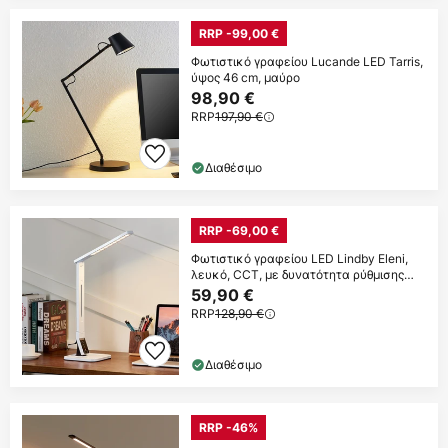
RRP -99,00 €
Φωτιστικό γραφείου Lucande LED Tarris,
ύψος 46 cm, μαύρο
98,90 €
RRP
197,90 €
Διαθέσιμο
RRP -69,00 €
Φωτιστικό γραφείου LED Lindby Eleni,
λευκό, CCT, με δυνατότητα ρύθμισης
του
59,90 €
RRP
128,90 €
Διαθέσιμο
RRP -46%