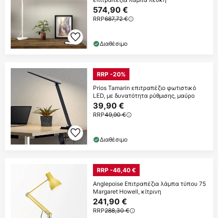
574,90 €
RRP
687,72 €
Διαθέσιμο
RRP -20%
Prios Tamarin επιτραπέζιο φωτιστικό
LED, με δυνατότητα ρύθμισης, μαύρο
39,90 €
RRP
49,90 €
Διαθέσιμο
RRP -46,40 €
Anglepoise Επιτραπέζια λάμπα τύπου 75
Margaret Howell, κίτρινη
241,90 €
RRP
288,30 €