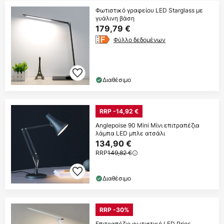
Φωτιστικό γραφείου LED Starglass με
γυάλινη βάση
179,79 €
Φύλλο δεδομένων
Διαθέσιμο
RRP -14,92 €
Anglepoise 90 Mini Μίνι επιτραπέζια
λάμπα LED μπλε ατσάλι
134,90 €
RRP
149,82 €
Διαθέσιμο
RRP -30%
Επιτραπέζιο φωτιστικό LED Prios