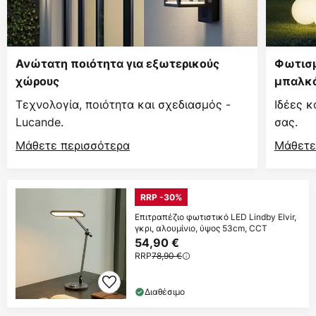
Ανώτατη ποιότητα για εξωτερικούς
Φωτισμ
χώρους
μπαλκό
Τεχνολογία, ποιότητα και σχεδιασμός -
Ιδέες κ
Lucande.
σας.
Μάθετε περισσότερα
Μάθετε
RRP -30%
Επιτραπέζιο φωτιστικό LED Lindby Elvir,
γκρι, αλουμίνιο, ύψος 53cm, CCT
54,90 €
RRP
78,90 €
Διαθέσιμο