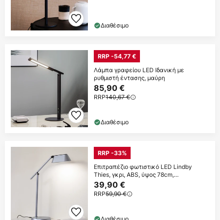
Διαθέσιμο
RRP -54,77 €
Λάμπα γραφείου LED Ιδανική με
ρυθμιστή έντασης, μαύρη
85,90 €
RRP
140,67 €
Διαθέσιμο
RRP -33%
Επιτραπέζιο φωτιστικό LED Lindby
Thies, γκρι, ABS, ύψος 78cm,
ρυθμιζόμενο
39,90 €
RRP
59,90 €
Διαθέσιμο