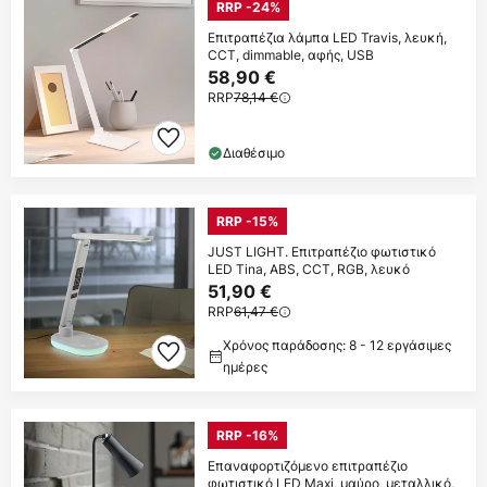
RRP -24%
Επιτραπέζια λάμπα LED Travis, λευκή,
CCT, dimmable, αφής, USB
58,90 €
RRP
78,14 €
Διαθέσιμο
RRP -15%
JUST LIGHT. Επιτραπέζιο φωτιστικό
LED Tina, ABS, CCT, RGB, λευκό
51,90 €
RRP
61,47 €
Χρόνος παράδοσης: 8 - 12 εργάσιμες
ημέρες
RRP -16%
Επαναφορτιζόμενο επιτραπέζιο
φωτιστικό LED Maxi, μαύρο, μεταλλικό,