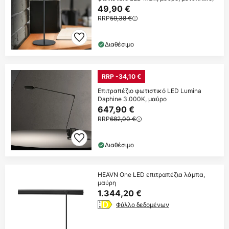
49,90 €
RRP
59,38 €
Διαθέσιμο
RRP -34,10 €
Επιτραπέζιο φωτιστικό LED Lumina
Daphine 3.000K, μαύρο
647,90 €
RRP
682,00 €
Διαθέσιμο
HEAVN One LED επιτραπέζια λάμπα,
μαύρη
1.344,20 €
Φύλλο δεδομένων