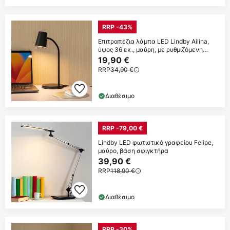
RRP -43%
Επιτραπέζια λάμπα LED Lindby Ailina,
ύψος 36 εκ., μαύρη, με ρυθμιζόμενη
ένταση
19,90 €
RRP
34,90 €
Διαθέσιμο
RRP -79,00 €
Lindby LED φωτιστικό γραφείου Felipe,
μαύρο, βάση σφιγκτήρα
39,90 €
RRP
118,90 €
Διαθέσιμο
RRP -30%