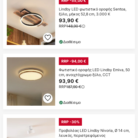
RRP -55,00 €
Lindby LED φωτιστικό οροφής Sentoa,
ξύλο, μήκος 52,8 cm, 3.000 K
93,90 €
RRP
148,90 €
Διαθέσιμο
RRP -94,00 €
Φωτιστικό οροφής LED Lindby Emiva, 50
cm, ανοιχτόχρωμο ξύλο, CCT
93,90 €
RRP
187,90 €
Διαθέσιμο
RRP -30%
Προβολέας LED Lindby Nivoria, Ø 14 cm,
λευκός, περιστρεφόμενος