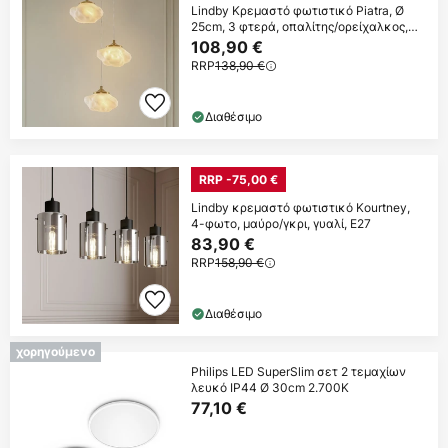
Lindby Κρεμαστό φωτιστικό Piatra, Ø
25cm, 3 φτερά, οπαλίτης/ορείχαλκος,
γυαλί
108,90 €
RRP
138,90 €
Διαθέσιμο
RRP -75,00 €
Lindby κρεμαστό φωτιστικό Kourtney,
4-φωτο, μαύρο/γκρι, γυαλί, E27
83,90 €
RRP
158,90 €
Διαθέσιμο
χορηγούμενο
Philips LED SuperSlim σετ 2 τεμαχίων
λευκό IP44 Ø 30cm 2.700K
77,10 €