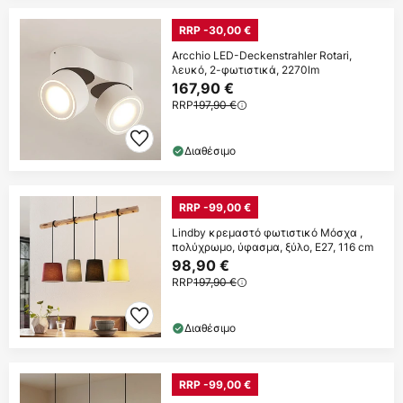
RRP -30,00 €
Arcchio LED-Deckenstrahler Rotari,
λευκό, 2-φωτιστικά, 2270lm
167,90 €
RRP
197,90 €
Διαθέσιμο
RRP -99,00 €
Lindby κρεμαστό φωτιστικό Μόσχα ,
πολύχρωμο, ύφασμα, ξύλο, E27, 116 cm
98,90 €
RRP
197,90 €
Διαθέσιμο
RRP -99,00 €