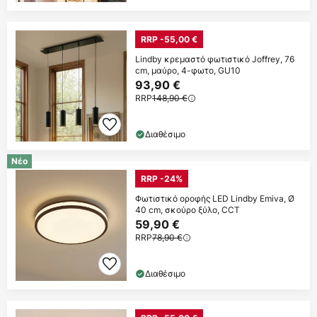
RRP -55,00 €
Lindby κρεμαστό φωτιστικό Joffrey, 76
cm, μαύρο, 4-φωτο, GU10
93,90 €
RRP
148,90 €
Διαθέσιμο
Νέο
RRP -24%
Φωτιστικό οροφής LED Lindby Emiva, Ø
40 cm, σκούρο ξύλο, CCT
59,90 €
RRP
78,90 €
Διαθέσιμο