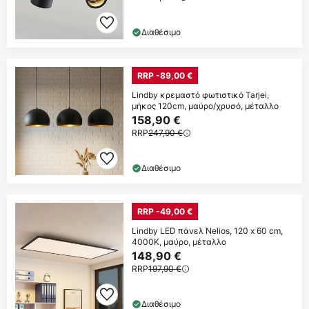
Διαθέσιμο
RRP -89,00 €
Lindby κρεμαστό φωτιστικό Tarjei,
μήκος 120cm, μαύρο/χρυσό, μέταλλο
158,90 €
RRP
247,90 €
Διαθέσιμο
RRP -49,00 €
Lindby LED πάνελ Nelios, 120 x 60 cm,
4000K, μαύρο, μέταλλο
148,90 €
RRP
197,90 €
Διαθέσιμο