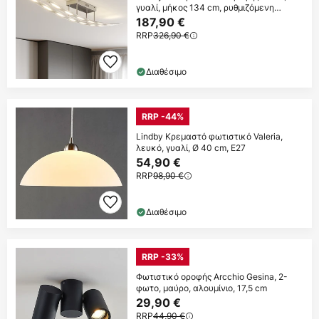
γυαλί, μήκος 134 cm, ρυθμιζόμενη
ένταση
187,90 €
RRP
326,90 €
Διαθέσιμο
RRP -44%
Lindby Κρεμαστό φωτιστικό Valeria,
λευκό, γυαλί, Ø 40 cm, E27
54,90 €
RRP
98,90 €
Διαθέσιμο
RRP -33%
Φωτιστικό οροφής Arcchio Gesina, 2-
φωτο, μαύρο, αλουμίνιο, 17,5 cm
29,90 €
RRP
44,90 €