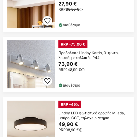
27,90 €
RRP
39,90 €
Διαθέσιμο
RRP -75,00 €
Προβολέας Lindby Kardo, 3-φωτο,
λευκό, μεταλλικό, IP44
73,90 €
RRP
148,90 €
Διαθέσιμο
RRP -49%
Lindby LED φωτιστικό οροφής Milada,
μαύρο, CCT, τηλεχειριστήριο
49,90 €
RRP
98,90 €