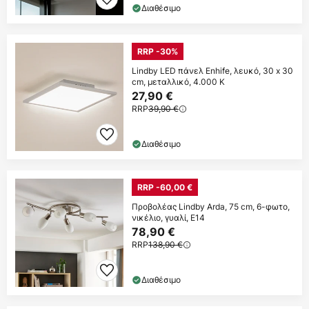
Διαθέσιμο
RRP -30%
Lindby LED πάνελ Enhife, λευκό, 30 x 30
cm, μεταλλικό, 4.000 K
27,90 €
RRP
39,90 €
Διαθέσιμο
RRP -60,00 €
Προβολέας Lindby Arda, 75 cm, 6-φωτο,
νικέλιο, γυαλί, E14
78,90 €
RRP
138,90 €
Διαθέσιμο