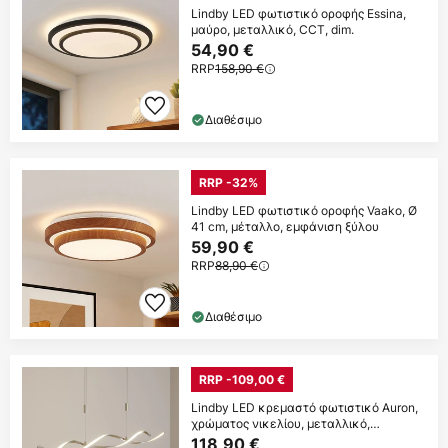
Lindby LED φωτιστικό οροφής Essina,
μαύρο, μεταλλικό, CCT, dim.
54,90 €
RRP
158,90 €
Διαθέσιμο
RRP -32%
Lindby LED φωτιστικό οροφής Vaako, Ø
41 cm, μέταλλο, εμφάνιση ξύλου
59,90 €
RRP
88,90 €
Διαθέσιμο
RRP -109,00 €
Lindby LED κρεμαστό φωτιστικό Auron,
χρώματος νικελίου, μεταλλικό,
ρυθμιζόμενο
118,90 €