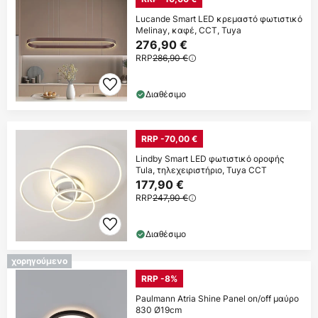
Lucande Smart LED κρεμαστό φωτιστικό
Melinay, καφέ, CCT, Tuya
276,90 €
RRP
286,90 €
Διαθέσιμο
RRP -70,00 €
Lindby Smart LED φωτιστικό οροφής
Tula, τηλεχειριστήριο, Tuya CCT
177,90 €
RRP
247,90 €
Διαθέσιμο
χορηγούμενο
RRP -8%
Paulmann Atria Shine Panel on/off μαύρο
830 Ø19cm