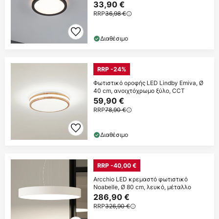
33,90 €
RRP
36,98 €
Διαθέσιμο
RRP -24%
Φωτιστικό οροφής LED Lindby Emiva, Ø
40 cm, ανοιχτόχρωμο ξύλο, CCT
59,90 €
RRP
78,90 €
Διαθέσιμο
RRP -40,00 €
Arcchio LED κρεμαστό φωτιστικό
Noabelle, Ø 80 cm, λευκό, μέταλλο
286,90 €
RRP
326,90 €