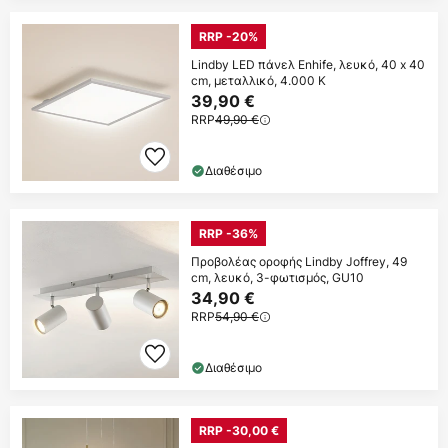
RRP -20%
Lindby LED πάνελ Enhife, λευκό, 40 x 40
cm, μεταλλικό, 4.000 K
39,90 €
RRP
49,90 €
Διαθέσιμο
RRP -36%
Προβολέας οροφής Lindby Joffrey, 49
cm, λευκό, 3-φωτισμός, GU10
34,90 €
RRP
54,90 €
Διαθέσιμο
RRP -30,00 €