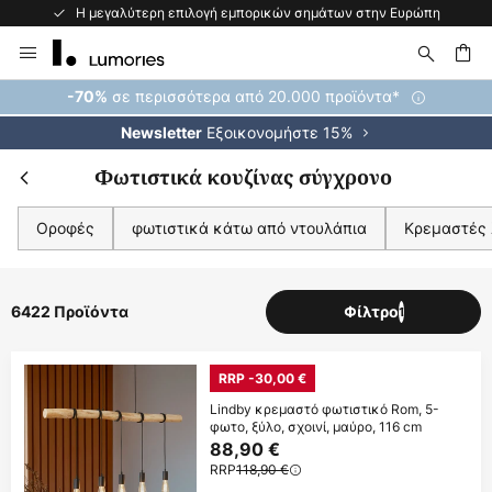
Η μεγαλύτερη επιλογή εμπορικών σημάτων στην Ευρώπη
Μετάβαση
στο
περιεχόμενο
ήτηση
σε περισσότερα από 20.000 προϊόντα*
-70%
Εξοικονομήστε 15%
Newsletter
Φωτιστικά κουζίνας σύγχρονο
Οροφές
φωτιστικά κάτω από ντουλάπια
Κρεμαστές
6422 Προϊόντα
Φίλτρο
1
RRP -30,00 €
Lindby κρεμαστό φωτιστικό Rom, 5-
φωτο, ξύλο, σχοινί, μαύρο, 116 cm
88,90 €
RRP
118,90 €