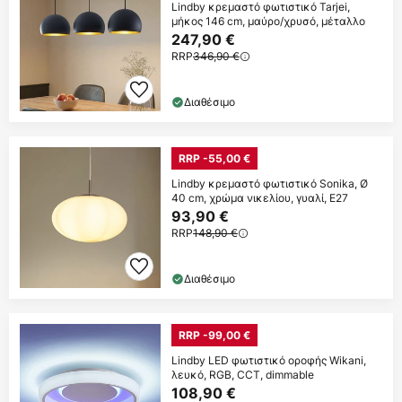
Lindby κρεμαστό φωτιστικό Tarjei,
μήκος 146 cm, μαύρο/χρυσό, μέταλλο
247,90 €
RRP
346,90 €
Διαθέσιμο
RRP -55,00 €
Lindby κρεμαστό φωτιστικό Sonika, Ø
40 cm, χρώμα νικελίου, γυαλί, E27
93,90 €
RRP
148,90 €
Διαθέσιμο
RRP -99,00 €
Lindby LED φωτιστικό οροφής Wikani,
λευκό, RGB, CCT, dimmable
108,90 €