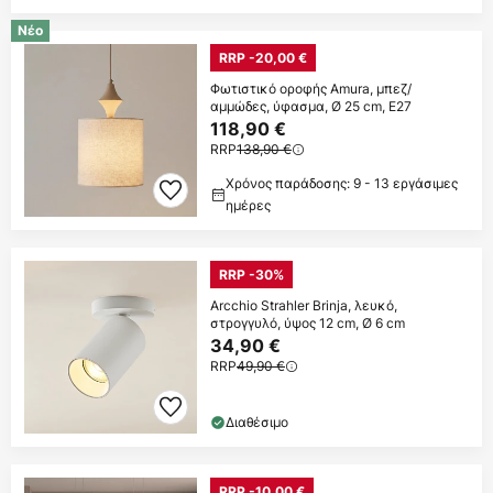
Νέο
RRP -20,00 €
Φωτιστικό οροφής Amura, μπεζ/
αμμώδες, ύφασμα, Ø 25 cm, E27
118,90 €
RRP
138,90 €
Χρόνος παράδοσης: 9 - 13 εργάσιμες
ημέρες
RRP -30%
Arcchio Strahler Brinja, λευκό,
στρογγυλό, ύψος 12 cm, Ø 6 cm
34,90 €
RRP
49,90 €
Διαθέσιμο
RRP -10,00 €