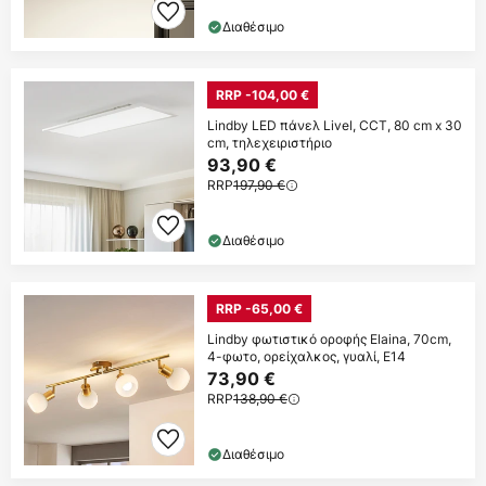
Διαθέσιμο
RRP -104,00 €
Lindby LED πάνελ Livel, CCT, 80 cm x 30
cm, τηλεχειριστήριο
93,90 €
RRP
197,90 €
Διαθέσιμο
RRP -65,00 €
Lindby φωτιστικό οροφής Elaina, 70cm,
4-φωτο, ορείχαλκος, γυαλί, E14
73,90 €
RRP
138,90 €
Διαθέσιμο