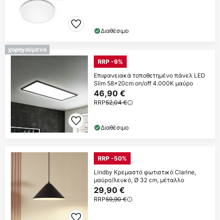
Διαθέσιμο
χορηγούμενο
RRP -9%
Επιφανειακά τοποθετημένο πάνελ LED
Slim 58x20cm on/off 4.000K μαύρο
46,90 €
RRP
52,04 €
Διαθέσιμο
RRP -50%
Lindby Κρεμαστό φωτιστικό Clarine,
μαύρο/λευκό, Ø 32 cm, μέταλλο
29,90 €
RRP
59,90 €