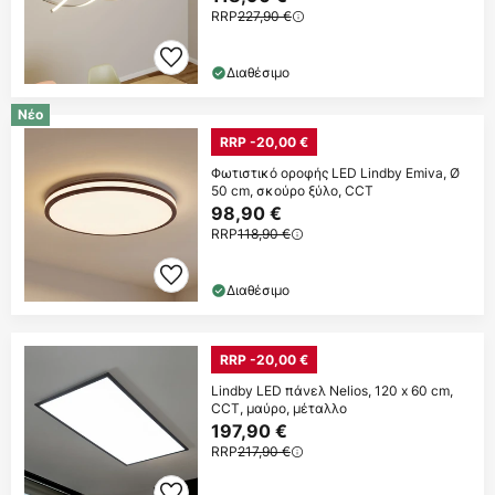
RRP
227,90 €
Διαθέσιμο
Νέο
RRP -20,00 €
Φωτιστικό οροφής LED Lindby Emiva, Ø
50 cm, σκούρο ξύλο, CCT
98,90 €
RRP
118,90 €
Διαθέσιμο
RRP -20,00 €
Lindby LED πάνελ Nelios, 120 x 60 cm,
CCT, μαύρο, μέταλλο
197,90 €
RRP
217,90 €