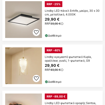
RRP -25%
Lindby LED πάνελ Enhife, μαύρο, 30 x 30
cm, μεταλλικό, 4.000K
29,90 €
RRP
39,90 €
Διαθέσιμο
RRP -40%
Lindby κρεμαστό φωτιστικό Kupla,
opal/clear, γυαλί, 1-φωτιστικό, G9
29,90 €
RRP
49,90 €
Διαθέσιμο
RRP -89,00 €
Lindby LED φωτιστικό οροφής Sentoa,