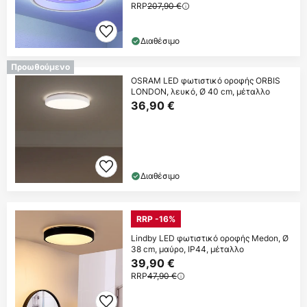
RRP
207,90 €
Διαθέσιμο
Προωθούμενο
OSRAM LED φωτιστικό οροφής ORBIS
LONDON, λευκό, Ø 40 cm, μέταλλο
36,90 €
Διαθέσιμο
RRP -16%
Lindby LED φωτιστικό οροφής Medon, Ø
38 cm, μαύρο, IP44, μέταλλο
39,90 €
RRP
47,90 €