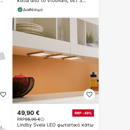
κάτω από το ντουλάπι, σετ 3
τεμαχίων, μαύρο
Διαθέσιμο
49,90 €
RRP -49%
RRP
98,90 €
Lindby Svela LED φωτιστικό κάτω
IM,