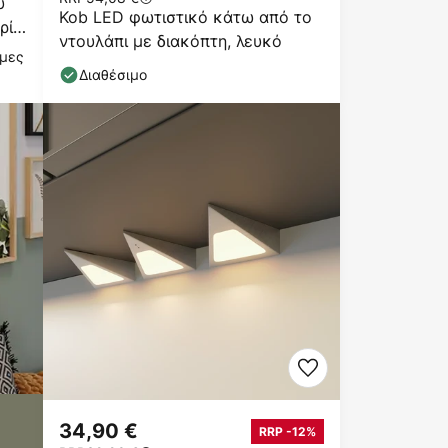
υ
Kob LED φωτιστικό κάτω από το
ρία,
ντουλάπι με διακόπτη, λευκό
ιμες
Διαθέσιμο
34,90 €
RRP -12%