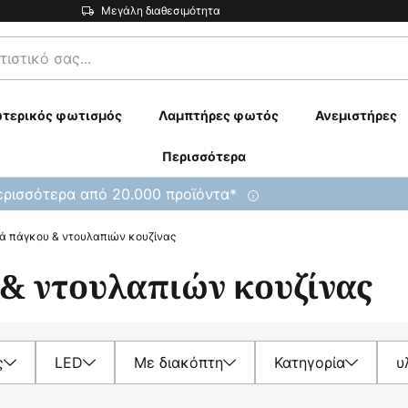
Μεγάλη διαθεσιμότητα
τερικός φωτισμός
Λαμπτήρες φωτός
Ανεμιστήρες
Περισσότερα
ρισσότερα από 20.000 προϊόντα*
ά πάγκου & ντουλαπιών κουζίνας
& ντουλαπιών κουζίνας
ς
LED
Με διακόπτη
Κατηγορία
υ