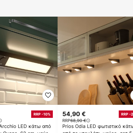
54,90 €
RRP -10%
RRP -
RRP
68,90 €
Arcchio LED κάτω από
Prios Odia LED φωτιστικό κάτ