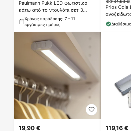
RRP
34,90 €
Paulmann Pukk LED φωτιστικό
Prios Odia
κάτω από το ντουλάπι σετ 3
ανοξείδωτο
τεμαχίων, χρώμιο
Χρόνος παράδοσης: 7 - 11
Διαθέσιμ
εργάσιμες ημέρες
19,90 €
119,16 €