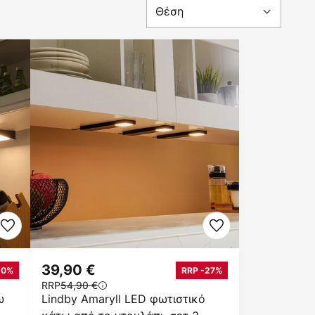
39,90 €
20%
RRP -27%
RRP
54,90 €
ω
Lindby Amaryll LED φωτιστικό