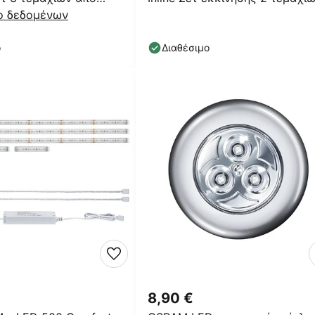
 ατσάλι
ο δεδομένων
λευκό 55 cm CCT
ο
Διαθέσιμο
8,90 €