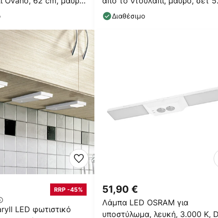
ι Ovano, 62 cm, μαύρο,
από το ντουλάπι, μαύρο, σετ 5
τεμαχίων
ο
Διαθέσιμο
51,90 €
RRP -45%
Λάμπα LED OSRAM για
ryll LED φωτιστικό
υποστύλωμα, λευκή, 3.000 K, D