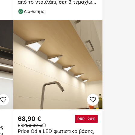
από το ντουλάπι, σετ 3 τεμαχίων,
ασημί
Διαθέσιμο
68,90 €
RRP -26%
RRP
93,90 €
ος
Prios Odia LED φωτιστικό βάσης,
ων