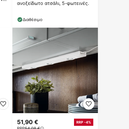
ανοξείδωτο ατσάλι, 5-φωτεινές.
Διαθέσιμο
51,90 €
RRP -4%
RRP
54,08 €