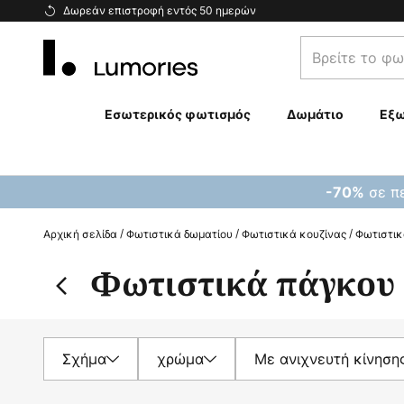
Μετάβαση
Δωρεάν επιστροφή εντός 50 ημερών
στο
Βρείτε
περιεχόμενο
το
φωτιστικό
σας...
Εσωτερικός φωτισμός
Δωμάτιο
Εξω
σε πε
-70%
Αρχική σελίδα
Φωτιστικά δωματίου
Φωτιστικά κουζίνας
Φωτιστικ
Φωτιστικά πάγκου 
Σχήμα
χρώμα
Με ανιχνευτή κίνηση