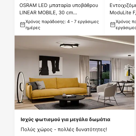
OSRAM LED μπαταρία υποβάθρου
Εντοιχιζό
LINEAR MOBILE, 30 cm
ModuLite F,
αισθητήρας USB
4.000 K Alu
Χρόνος παράδοσης: 4 - 7 εργάσιμες
Χρόνος πα
ημέρες
εργάσιμε
Ισχύς φωτισμού για μεγάλα δωμάτια
Πολύς χώρος - πολλές δυνατότητες!