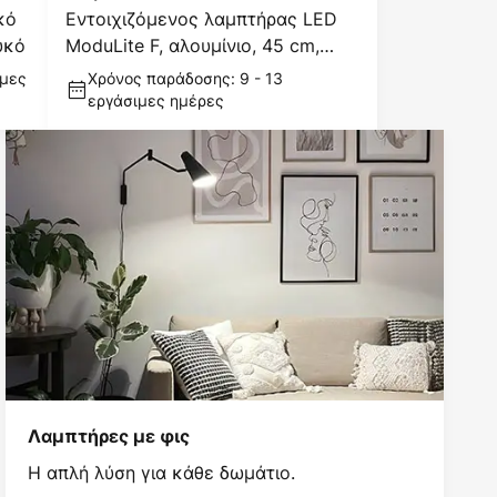
κό
Εντοιχιζόμενος λαμπτήρας LED
υκό
ModuLite F, αλουμίνιο, 45 cm,
4.000 K,
ιμες
Χρόνος παράδοσης: 9 - 13
εργάσιμες ημέρες
Λαμπτήρες με φις
Η απλή λύση για κάθε δωμάτιο.