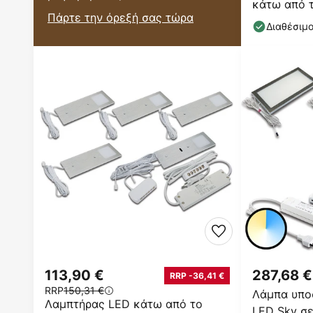
κάτω από τ
Πάρτε την όρεξή σας τώρα
τεμαχίων α
Διαθέσιμ
113,90 €
287,68 €
RRP -36,41 €
RRP
150,31 €
Λάμπα υπο
Λαμπτήρας LED κάτω από το
LED Sky σε