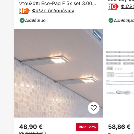
ντουλάπι Eco-Pad F 5x set 3.000K
ανοξείδωτο
Φύλλ
αλουμίνιο
Φύλλο δεδομένων
Διαθέσιμο
Διαθέσιμ
48,90 €
58,86 €
RRP -27%
RRP
67,67 €