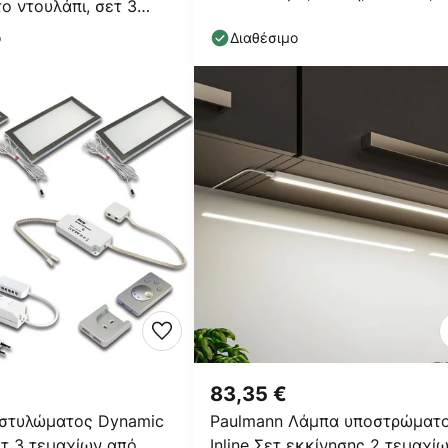
ο ντουλάπι, σετ 3
πρίζες
σημί
ο
Διαθέσιμο
83,35 €
στυλώματος Dynamic
Paulmann Λάμπα υποστρώματ
τ 3 τεμαχίων από
Inline Σετ εκκίνησης 2 τεμαχί