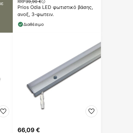
RRP
39,90 €
με
Prios Odia LED φωτιστικό βάσης,
ανοξ, 3-φωτειν.
Διαθέσιμο
66,09 €