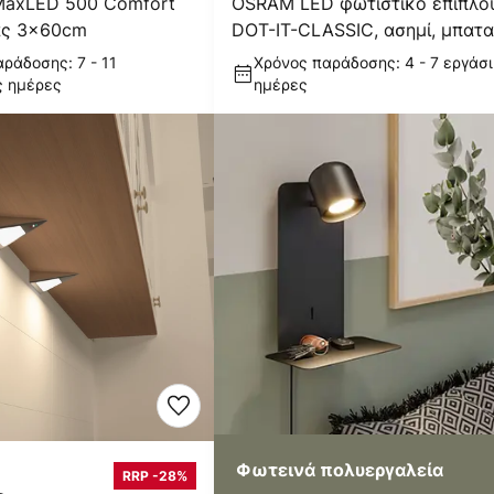
MaxLED 500 Comfort
OSRAM LED φωτιστικό επίπλο
νας 3x60cm
DOT-IT-CLASSIC, ασημί, μπατα
ρυθμιζόμενο
ράδοσης: 7 - 11
Χρόνος παράδοσης: 4 - 7 εργάσ
ς ημέρες
ημέρες
Φωτεινά πολυεργαλεία
RRP -28%