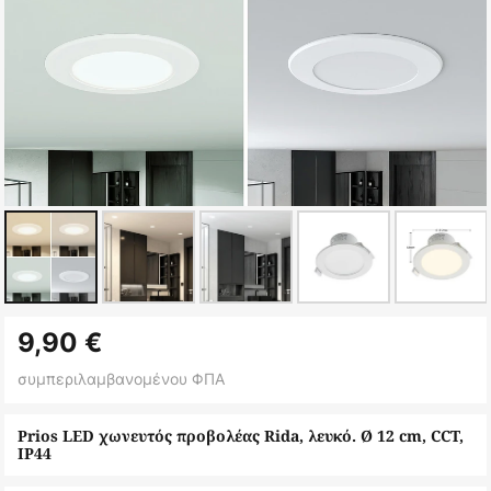
Μετάβαση
9,90 €
στην
αρχή
συμπεριλαμβανομένου ΦΠΑ
της
συλλογής
Prios LED χωνευτός προβολέας Rida, λευκό. Ø 12 cm, CCT,
IP44
εικόνων