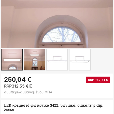
Μετάβαση
250,04 €
στην
RRP -62,51 €
RRP
312,55 €
αρχή
συμπεριλαμβανομένου ΦΠΑ
της
συλλογής
LED κρεμαστό φωτιστικό 3422, γωνιακό, διακόπτης dip,
εικόνων
λευκό