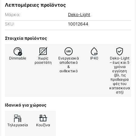
Λεπτομέρειες προϊόντος
Μάρκα:
Deko-Light
SKU:
10012644
Στοιχεία προϊόντος
Dimmable
Χωρίς
Ενεργειακά
IP40
Deko-Light
ροοστάτη
αποδοτικό
– έως και 5
&
χρόνια
ανθεκτικό
εγγύηση
(βλ. τις
προδιαγρα
φές του
κατασκευα
στή)
Ιδανικό για χώρους
Τηλεργασία
Κουζίνα