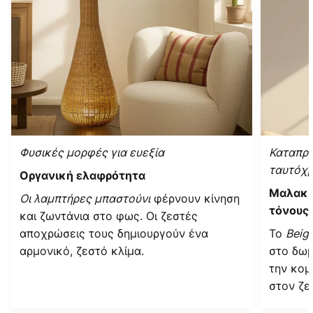
Φυσικές μορφές για ευεξία
Καταπρα
ταυτόχ
Οργανική ελαφρότητα
Μαλακή
Οι λαμπτήρες μπαστούνι
φέρνουν κίνηση
τόνους
και ζωντάνια στο φως. Οι ζεστές
αποχρώσεις τους δημιουργούν ένα
Το
Beig
αρμονικό, ζεστό κλίμα.
στο δωμ
την κομ
στον ζε