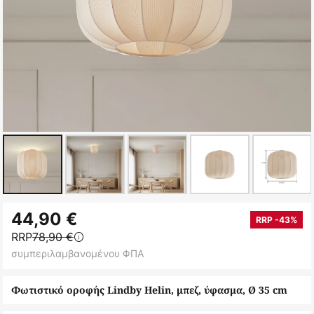
Μετάβαση
44,90 €
στην
RRP -43%
RRP
78,90 €
αρχή
συμπεριλαμβανομένου ΦΠΑ
της
συλλογής
Φωτιστικό οροφής Lindby Helin, μπεζ, ύφασμα, Ø 35 cm
εικόνων