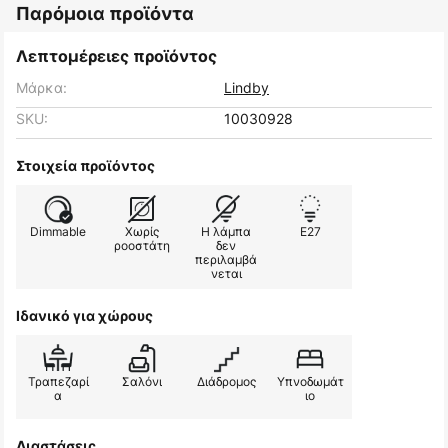
Παρόμοια προϊόντα
Λεπτομέρειες προϊόντος
Μάρκα:
Lindby
SKU:
10030928
Στοιχεία προϊόντος
Dimmable
Χωρίς
Η λάμπα
E27
ροοστάτη
δεν
περιλαμβά
νεται
Ιδανικό για χώρους
Τραπεζαρί
Σαλόνι
Διάδρομος
Υπνοδωμάτ
α
ιο
Διαστάσεις