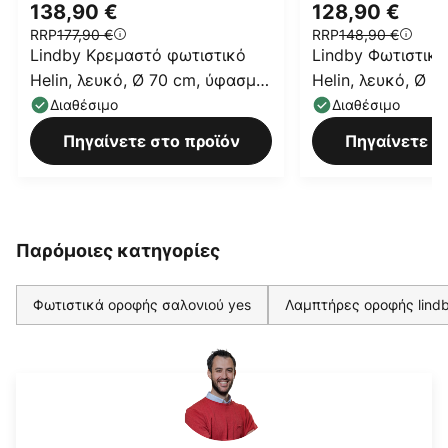
138,90 €
128,90 €
RRP
177,90 €
RRP
148,90 €
Lindby Κρεμαστό φωτιστικό
Lindby Φωτιστικ
Helin, λευκό, Ø 70 cm, ύφασμα,
Helin, λευκό, Ø 
3 x E27
3 x E27
Διαθέσιμο
Διαθέσιμο
Πηγαίνετε στο προϊόν
Πηγαίνετε σ
Παρόμοιες κατηγορίες
Φωτιστικά οροφής σαλονιού yes
Λαμπτήρες οροφής lind