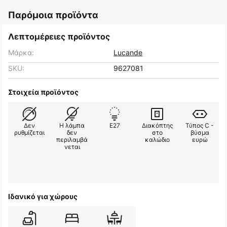
Παρόμοια προϊόντα
Λεπτομέρειες προϊόντος
Μάρκα:
Lucande
SKU:
9627081
Στοιχεία προϊόντος
Δεν
Η λάμπα
E27
Διακόπτης
Τύπος C -
ρυθμίζεται
δεν
στο
βύσμα
περιλαμβά
καλώδιο
ευρώ
νεται
Ιδανικό για χώρους