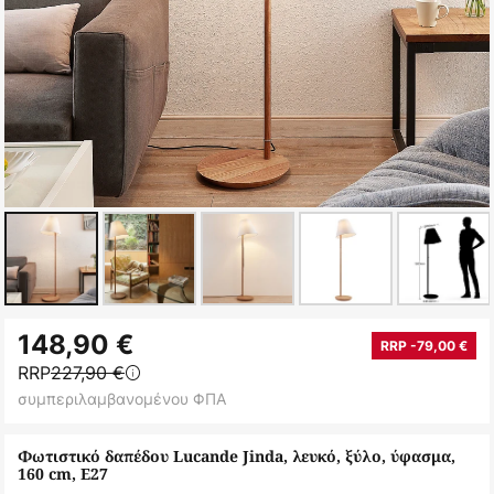
Μετάβαση
148,90 €
στην
RRP -79,00 €
RRP
227,90 €
αρχή
συμπεριλαμβανομένου ΦΠΑ
της
συλλογής
Φωτιστικό δαπέδου Lucande Jinda, λευκό, ξύλο, ύφασμα,
εικόνων
160 cm, E27