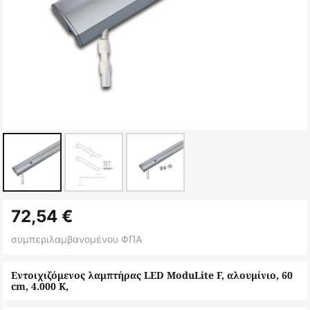
Μετάβαση
72,54 €
στην
αρχή
συμπεριλαμβανομένου ΦΠΑ
της
συλλογής
Εντοιχιζόμενος λαμπτήρας LED ModuLite F, αλουμίνιο, 60
cm, 4.000 K,
εικόνων