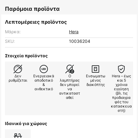
Παρόμοια προϊόντα
Λεπτομέρειες προϊόντος
Μάρκα:
Hera
SKU:
10036204
Στοιχεία προϊόντος
Δεν
Ενεργειακά
Ο
Ενσωματω
Hera – έως
ρυθμίζεται
αποδοτικό
λαμπτήρας
μένος
και 5
&
δεν μπορεί
διακόπτης
χρόνια
ανθεκτικό
να
εγγύηση
αντικαταστ
(βλ. τις
αθεί
προδιαγρα
φές του
κατασκευα
στή)
Ιδανικό για χώρους