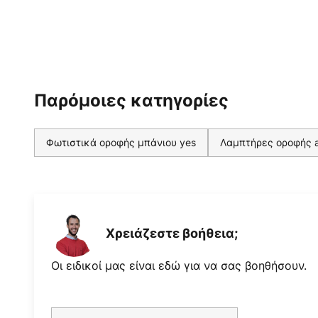
τόσο με διακόπτη φάσης όσο και
⧐⧏BR/⧐- Δυνατότητα διαμπερ
SDCM < 5⧏BR/⧐⧏BR/⧐- UGR <
Παρόμοιες κατηγορίες
Φωτιστικά οροφής μπάνιου yes
Λαμπτήρες οροφής a
Χρειάζεστε βοήθεια;
Οι ειδικοί μας είναι εδώ για να σας βοηθήσουν.