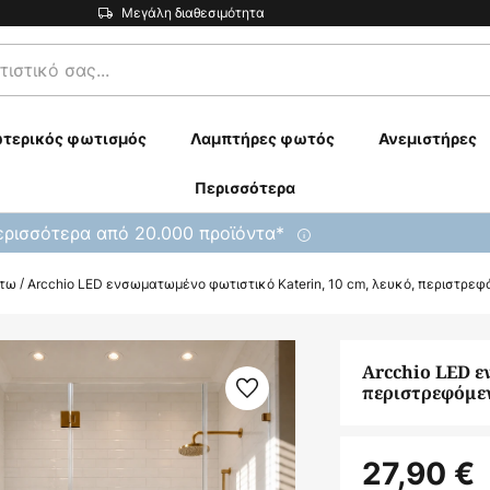
Μεγάλη διαθεσιμότητα
τερικός φωτισμός
Λαμπτήρες φωτός
Ανεμιστήρες
Περισσότερα
ρισσότερα από 20.000 προϊόντα*
άτω
Arcchio LED ενσωματωμένο φωτιστικό Katerin, 10 cm, λευκό, περιστρεφ
Arcchio LED ε
περιστρεφόμε
27,90 €