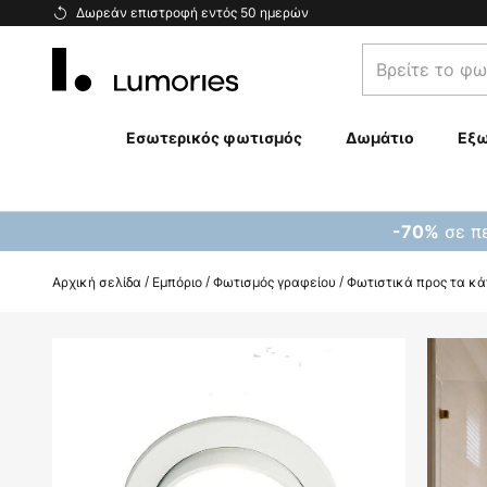
Μετάβαση
Δωρεάν επιστροφή εντός 50 ημερών
στο
Βρείτε
περιεχόμενο
το
φωτιστικό
σας...
Εσωτερικός φωτισμός
Δωμάτιο
Εξω
σε πε
-70%
Αρχική σελίδα
Εμπόριο
Φωτισμός γραφείου
Φωτιστικά προς τα κ
Μετάβαση
στο
τέλος
της
συλλογής
εικόνων