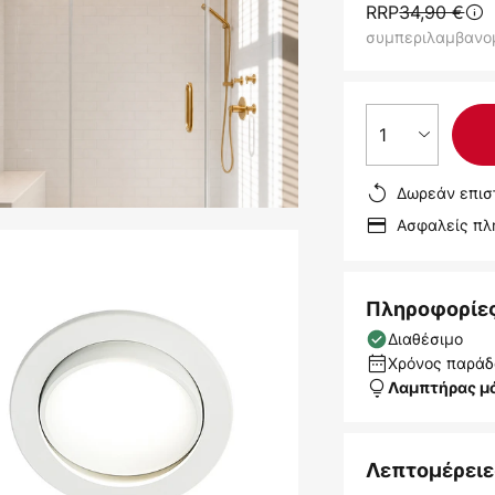
RRP
34,90 €
συμπεριλαμβανο
1
Δωρεάν επισ
Ασφαλείς π
Πληροφορίε
Διαθέσιμο
Χρόνος παράδο
Λαμπτήρας μ
Λεπτομέρειε