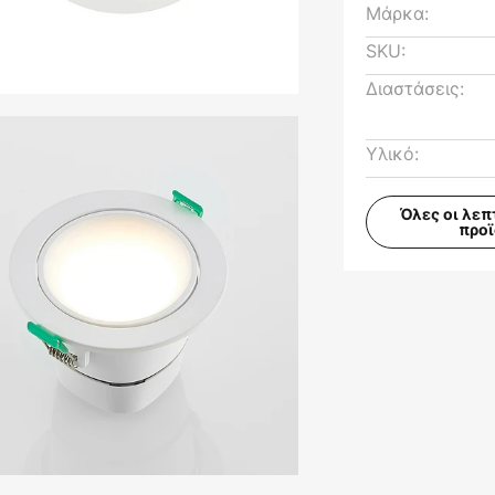
Μάρκα:
SKU:
Διαστάσεις:
Υλικό:
Όλες οι λεπ
προ