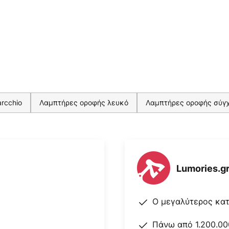
 με διακόπτη φάσης. ⧏BR/
ούς καλωδίωσης⧏BR/⧐⧏BR/⧐-
 21
rcchio
Λαμπτήρες οροφής λευκό
Λαμπτήρες οροφής σύγ
Lumories.g
Ο μεγαλύτερος κα
Πάνω από 1.200.00