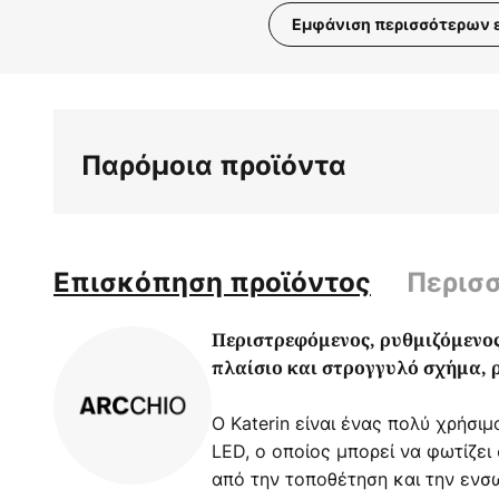
Εμφάνιση περισσότερων 
Μετάβαση
στην
αρχή
της
Παρόμοια προϊόντα
συλλογής
εικόνων
Επισκόπηση προϊόντος
Περισ
Περιστρεφόμενος, ρυθμιζόμενος
πλαίσιο και στρογγυλό σχήμα,
Ο Katerin είναι ένας πολύ χρήσ
LED, ο οποίος μπορεί να φωτίζει
από την τοποθέτηση και την ενσ