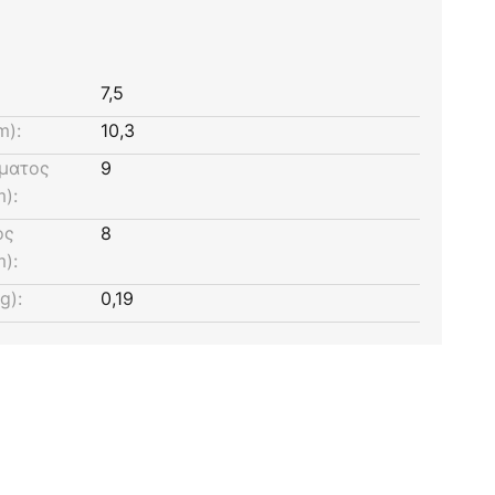
7,5
m):
10,3
γματος
9
):
ος
8
):
g):
0,19