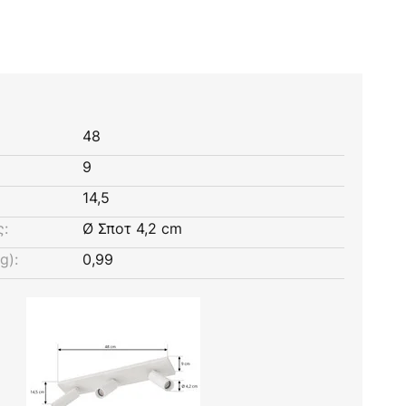
48
9
14,5
ς:
Ø Σποτ 4,2 cm
g):
0,99