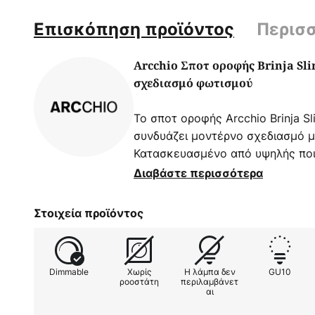
Επισκόπηση προϊόντος
Περισ
Arcchio Σποτ οροφής Brinja Sli
σχεδιασμό φωτισμού
Το σποτ οροφής Arcchio Brinja 
συνδυάζει μοντέρνο σχεδιασμό με
Κατασκευασμένο από υψηλής ποιό
αυτό το σποτ τριών φλογών ενσ
Διαβάστε περισσότερα
διάφορους στυλ διακόσμησης. Τα
λευκό χρώμα που περιλαμβάνοντ
Στοιχεία προϊόντος
την εξατομικευμένη προσαρμογή
Ιδιαίτερα αξιοσημείωτα είναι τα 
επιτρέπουν τον στοχευμένο φωτ
Dimmable
Χωρίς
Η λάμπα δεν
GU10
γραφείων.
ροοστάτη
περιλαμβάνετ
αι
- Κατάλληλο μόνο για GU10/MR11