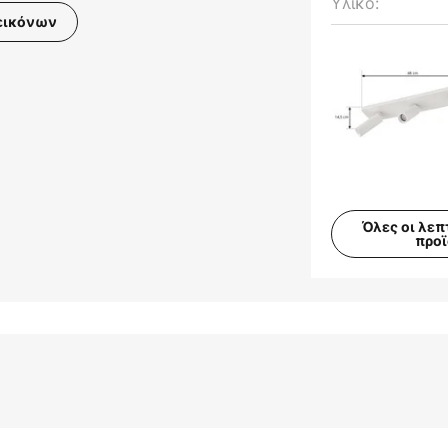
Υλικό:
εικόνων
Όλες οι λεπ
προ