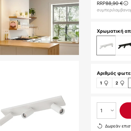
RRP
88,90 €
συμπεριλαμβανο
Χρωματική απ
Αριθμός φωτε
1
2
1
Δωρεάν επισ