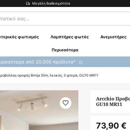
Μεγάλη διαθεσιμότητα
τερικός φωτισμός
Λαμπτήρες φωτός
Ανεμιστήρες
Περισσότερα
ρισσότερα από 20.000 προϊόντα*
Προβολέας οροφής Brinja Slim, λευκός, 3 φτερά, GU10 MR11
Arcchio Προβο
GU10 MR11
73,90 €