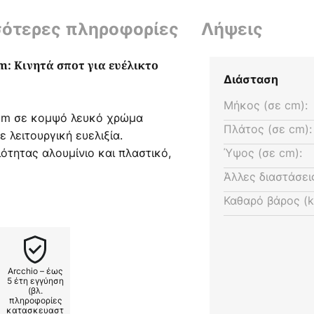
σότερες πληροφορίες
Λήψεις
m: Κινητά σποτ για ευέλικτο
Διάσταση
Μήκος (σε cm):
Slim σε κομψό λευκό χρώμα
Πλάτος (σε cm):
 λειτουργική ευελιξία.
τητας αλουμίνιο και πλαστικό,
Ύψος (σε cm):
ωματώνεται άψογα σε
Άλλες διαστάσει
 καπάκια διαχύτη σε μαύρο και
Καθαρό βάρος (k
αι στην παράδοση επιτρέπουν
 της ατμόσφαιρας φωτισμού.
κινητά σποτ, τα οποία
ισμό διαδρόμων, σαλονιών ή
Arcchio – έως
5 έτη εγγύηση
(βλ.
πληροφορίες
 (Ø 3,5 cm, μήκος 5 cm)
κατασκευαστ