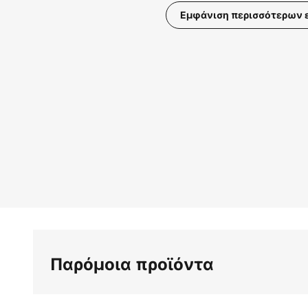
Εμφάνιση περισσότερων 
Μετάβαση
στην
αρχή
της
συλλογής
εικόνων
Παρόμοια προϊόντα