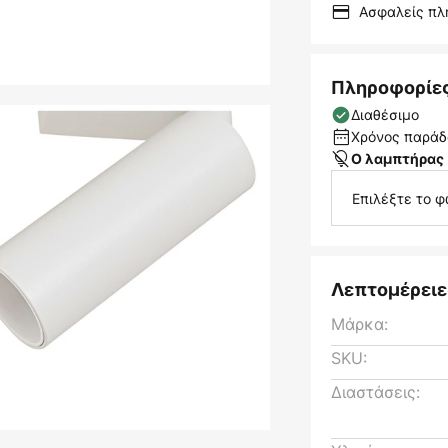
Ασφαλείς π
Πληροφορίε
Διαθέσιμο
Χρόνος παράδο
Ο λαμπτήρας 
Επιλέξτε το 
Λεπτομέρειε
Μάρκα:
SKU:
Διαστάσεις: