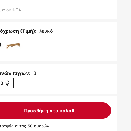
μένου ΦΠΑ
λευκό
όχρωση (Τιμή):
3
ινών πηγών:
3
Προσθήκη στο καλάθι
τροφές εντός 50 ημερών