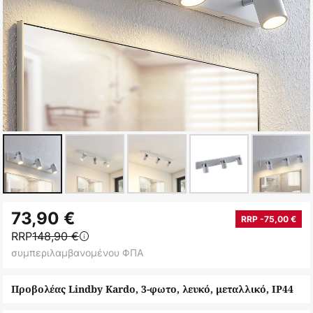
Μετάβαση
73,90 €
στην
RRP -75,00 €
RRP
148,90 €
αρχή
συμπεριλαμβανομένου ΦΠΑ
της
συλλογής
Προβολέας Lindby Kardo, 3-φωτο, λευκό, μεταλλικό, IP44
εικόνων