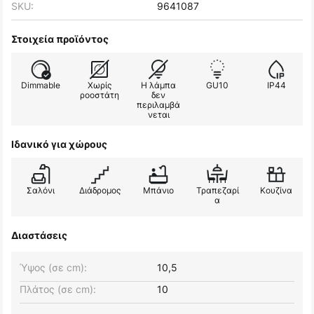
SKU:
9641087
Στοιχεία προϊόντος
Dimmable
Χωρίς
Η λάμπα
GU10
IP44
ροοστάτη
δεν
περιλαμβά
νεται
Ιδανικό για χώρους
Σαλόνι
Διάδρομος
Μπάνιο
Τραπεζαρί
Κουζίνα
α
Διαστάσεις
Ύψος (σε cm):
10,5
Πλάτος (σε cm):
10