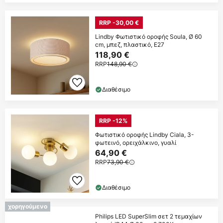
RRP -30,00 €
Lindby Φωτιστικό οροφής Soula, Ø 60
cm, μπεζ, πλαστικό, E27
118,90 €
RRP
148,90 €
Διαθέσιμο
RRP -12%
Φωτιστικό οροφής Lindby Ciala, 3-
φωτεινό, ορειχάλκινο, γυαλί
64,90 €
RRP
73,90 €
Διαθέσιμο
χορηγούμενο
Philips LED SuperSlim σετ 2 τεμαχίων