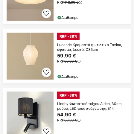
RRP
118,90 €
Διαθέσιμο
RRP -39%
Lucande Κρεμαστό φωτιστικό Tovina,
ύφασμα, λευκό, Ø35cm
59,90 €
RRP
98,90 €
Διαθέσιμο
RRP -38%
Lindby Φωτιστικό τοίχου Aiden, 30cm,
μαύρο, LED φως ανάγνωσης, E14
54,90 €
RRP
88,90 €