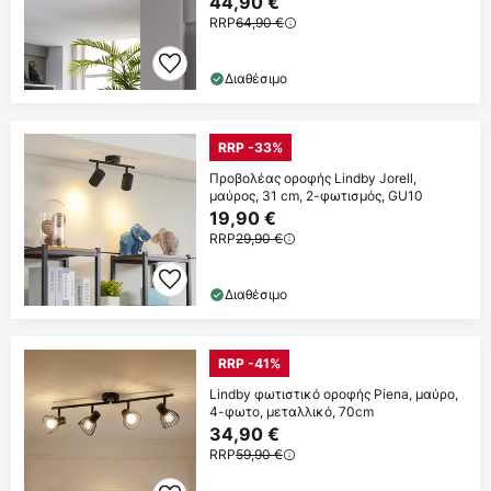
44,90 €
RRP
64,90 €
Διαθέσιμο
RRP -33%
Προβολέας οροφής Lindby Jorell,
μαύρος, 31 cm, 2-φωτισμός, GU10
19,90 €
RRP
29,90 €
Διαθέσιμο
RRP -41%
Lindby φωτιστικό οροφής Piena, μαύρο,
4-φωτο, μεταλλικό, 70cm
34,90 €
RRP
59,90 €