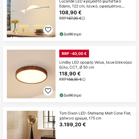
Lucande LED κρεμαστό φωτιστικό
Edano, 122 cm, λευκό, υφασμάτινο,
ρυθμιζόμενο
108,90 €
RRP
187,90 €
Διαθέσιμο
RRP -40,00 €
Lindby LED οροφής Velua, λευκό/σκούρο
ξύλο, CCT, Ø 50 cm
118,90 €
RRP
158,90 €
Διαθέσιμο
Tom Dixon LED-Stehlamp Melt Cone Flat,
χάλκινο χρώμα, 175 cm
3.199,20 €