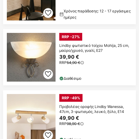
Χρόνος παράδοσης: 12 - 17 εργάσιμες
ημέρες
RRP -27%
Lindby φωτιστικό τοίχου Mohija, 25 cm,
μαύρο/χρυσό, γυαλί, E27
39,90 €
RRP
54,90 €
Διαθέσιμο
RRP -49%
Προβολέας οροφής Lindby Wanessa,
47cm, 3-φωτισμός, λευκό, ξύλο, E14
49,90 €
RRP
98,90 €