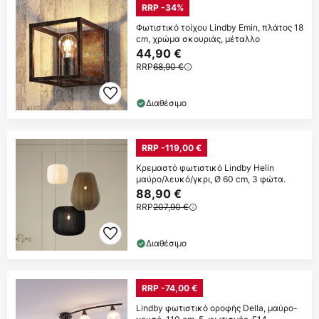
RRP -34%
Φωτιστικό τοίχου Lindby Emin, πλάτος 18
cm, χρώμα σκουριάς, μέταλλο
44,90 €
RRP
68,90 €
Διαθέσιμο
RRP -119,00 €
Κρεμαστό φωτιστικό Lindby Helin
μαύρο/λευκό/γκρι, Ø 60 cm, 3 φώτα.
88,90 €
RRP
207,90 €
Διαθέσιμο
RRP -74,00 €
Lindby φωτιστικό οροφής Della, μαύρο-