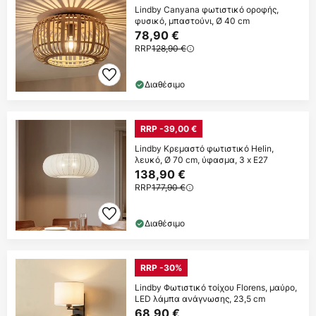
Lindby Canyana φωτιστικό οροφής,
φυσικό, μπαστούνι, Ø 40 cm
78,90 €
RRP
128,90 €
Διαθέσιμο
RRP -39,00 €
Lindby Κρεμαστό φωτιστικό Helin,
λευκό, Ø 70 cm, ύφασμα, 3 x E27
138,90 €
RRP
177,90 €
Διαθέσιμο
RRP -30%
Lindby Φωτιστικό τοίχου Florens, μαύρο,
LED λάμπα ανάγνωσης, 23,5 cm
68,90 €