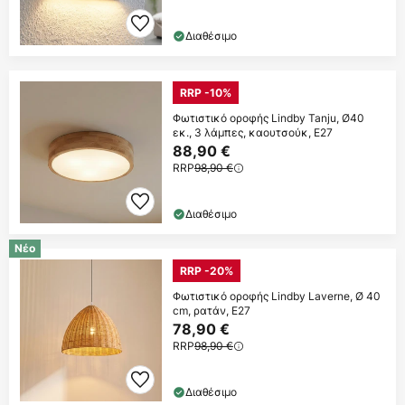
Διαθέσιμο
RRP -10%
Φωτιστικό οροφής Lindby Tanju, Ø40
εκ., 3 λάμπες, καουτσούκ, E27
88,90 €
RRP
98,90 €
Διαθέσιμο
Νέο
RRP -20%
Φωτιστικό οροφής Lindby Laverne, Ø 40
cm, ρατάν, E27
78,90 €
RRP
98,90 €
Διαθέσιμο