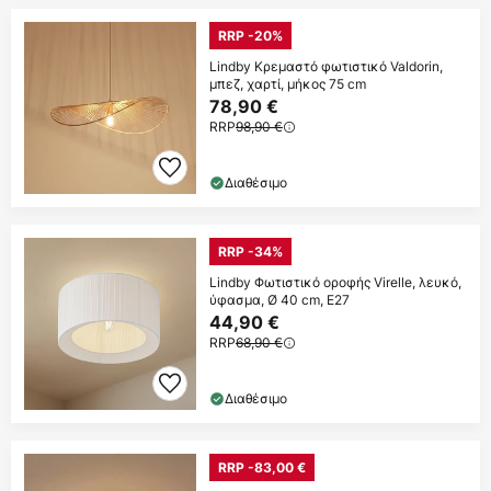
RRP -20%
Lindby Κρεμαστό φωτιστικό Valdorin,
μπεζ, χαρτί, μήκος 75 cm
78,90 €
RRP
98,90 €
Διαθέσιμο
RRP -34%
Lindby Φωτιστικό οροφής Virelle, λευκό,
ύφασμα, Ø 40 cm, E27
44,90 €
RRP
68,90 €
Διαθέσιμο
RRP -83,00 €