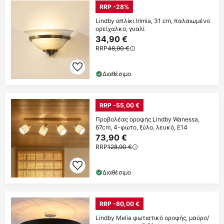
RRP -28%
Lindby απλίκι Irimia, 31 cm, παλαιωμένο
ορείχαλκο, γυαλί
34,90 €
RRP
48,90 €
Διαθέσιμο
RRP -55,00 €
Προβολέας οροφής Lindby Wanessa,
67cm, 4-φωτο, ξύλο, λευκό, E14
73,90 €
RRP
128,90 €
Διαθέσιμο
RRP -80,00 €
Lindby Melia φωτιστικό οροφής, μαύρο/