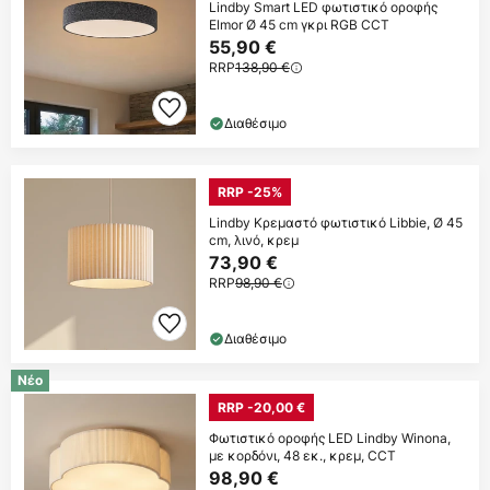
Lindby Smart LED φωτιστικό οροφής
Elmor Ø 45 cm γκρι RGB CCT
55,90 €
RRP
138,90 €
Διαθέσιμο
RRP -25%
Lindby Κρεμαστό φωτιστικό Libbie, Ø 45
cm, λινό, κρεμ
73,90 €
RRP
98,90 €
Διαθέσιμο
Νέο
RRP -20,00 €
Φωτιστικό οροφής LED Lindby Winona,
με κορδόνι, 48 εκ., κρεμ, CCT
98,90 €