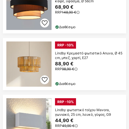
καφέ, ύφασμα, Ø 56cm
68,90 €
RRP
148,90 €
Διαθέσιμο
RRP -10%
Lindby Κρεμαστό φωτιστικό Anuva, Ø 45
cm, μπεζ, χαρτί, E27
88,90 €
RRP
98,90 €
Διαθέσιμο
RRP -10%
Lindby φωτιστικό τοίχου Mavora,
γωνιακό, 25 cm, λευκό, γύψος, G9
44,90 €
RRP
49,90 €