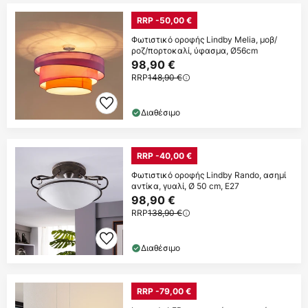
RRP -50,00 €
Φωτιστικό οροφής Lindby Melia, μοβ/
ροζ/πορτοκαλί, ύφασμα, Ø56cm
98,90 €
RRP
148,90 €
Διαθέσιμο
RRP -40,00 €
Φωτιστικό οροφής Lindby Rando, ασημί
αντίκα, γυαλί, Ø 50 cm, E27
98,90 €
RRP
138,90 €
Διαθέσιμο
RRP -79,00 €