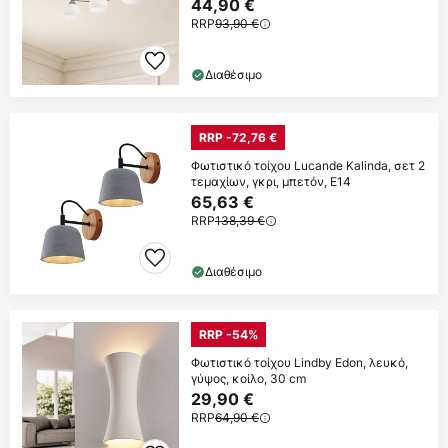
44,90 €
RRP
93,90 €
Διαθέσιμο
RRP -72,76 €
Φωτιστικό τοίχου Lucande Kalinda, σετ 2
τεμαχίων, γκρι, μπετόν, E14
65,63 €
RRP
138,39 €
Διαθέσιμο
RRP -54%
Φωτιστικό τοίχου Lindby Edon, λευκό,
γύψος, κοίλο, 30 cm
29,90 €
RRP
64,90 €