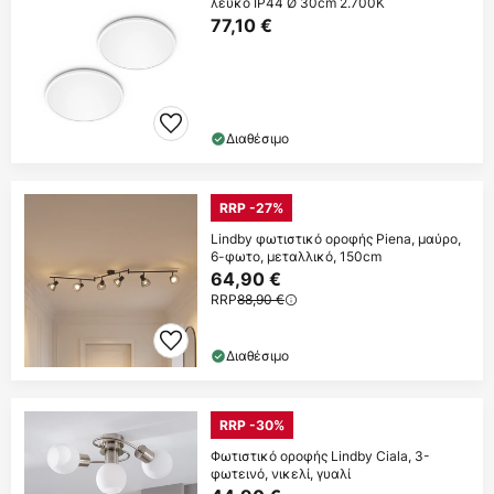
λευκό IP44 Ø 30cm 2.700K
77,10 €
Διαθέσιμο
RRP -27%
Lindby φωτιστικό οροφής Piena, μαύρο,
6-φωτο, μεταλλικό, 150cm
64,90 €
RRP
88,90 €
Διαθέσιμο
RRP -30%
Φωτιστικό οροφής Lindby Ciala, 3-
φωτεινό, νικελί, γυαλί