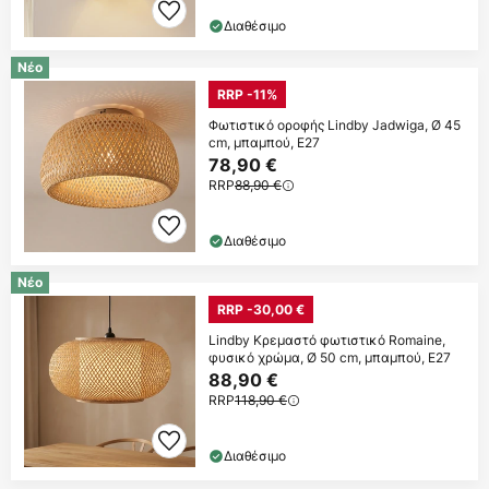
Διαθέσιμο
Νέο
RRP -11%
Φωτιστικό οροφής Lindby Jadwiga, Ø 45
cm, μπαμπού, E27
78,90 €
RRP
88,90 €
Διαθέσιμο
Νέο
RRP -30,00 €
Lindby Κρεμαστό φωτιστικό Romaine,
φυσικό χρώμα, Ø 50 cm, μπαμπού, E27
88,90 €
RRP
118,90 €
Διαθέσιμο