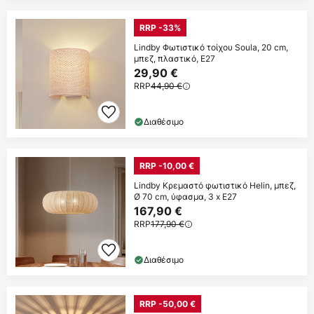
RRP -33%
Lindby Φωτιστικό τοίχου Soula, 20 cm,
μπεζ, πλαστικό, E27
29,90 €
RRP
44,90 €
Διαθέσιμο
RRP -10,00 €
Lindby Κρεμαστό φωτιστικό Helin, μπεζ,
Ø 70 cm, ύφασμα, 3 x E27
167,90 €
RRP
177,90 €
Διαθέσιμο
RRP -50,00 €