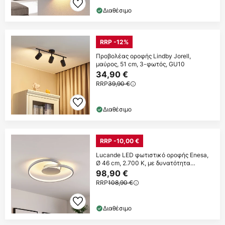
Διαθέσιμο
RRP -12%
Προβολέας οροφής Lindby Jorell,
μαύρος, 51 cm, 3-φωτός, GU10
34,90 €
RRP
39,90 €
Διαθέσιμο
RRP -10,00 €
Lucande LED φωτιστικό οροφής Enesa,
Ø 46 cm, 2.700 K, με δυνατότητα
ρύθμισης
98,90 €
RRP
108,90 €
Διαθέσιμο