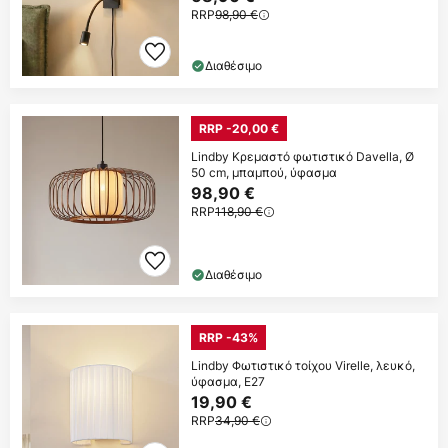
RRP
98,90 €
Διαθέσιμο
RRP -20,00 €
Lindby Κρεμαστό φωτιστικό Davella, Ø
50 cm, μπαμπού, ύφασμα
98,90 €
RRP
118,90 €
Διαθέσιμο
RRP -43%
Lindby Φωτιστικό τοίχου Virelle, λευκό,
ύφασμα, E27
19,90 €
RRP
34,90 €