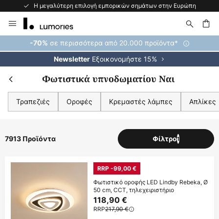
Η μεγαλύτερη επιλογή εμπορικών σημάτων στην Ευρώπη
Μετάβαση
στο
περιεχόμενο
ήτηση
σε περισσότερα από 20.000 προϊόντα*
-70%
Εξοικονομήστε 15%
Newsletter
Φωτιστικά υπνοδωματίου Ναι
Τραπεζιές
Οροφές
Κρεμαστές λάμπες
Απλίκες
7913 Προϊόντα
Φίλτρο
1
RRP -99,00 €
Φωτιστικό οροφής LED Lindby Rebeka, Ø
50 cm, CCT, τηλεχειριστήριο
118,90 €
RRP
217,90 €