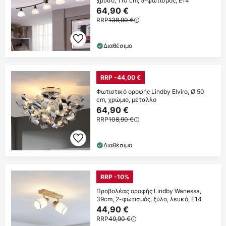
χρυσό, 110 cm, 5-φωτισμός, E14
64,90 €
RRP
138,90 €
Διαθέσιμο
RRP -44,00 €
Φωτιστικό οροφής Lindby Elviro, Ø 50
cm, χρώμιο, μέταλλο
64,90 €
RRP
108,90 €
Διαθέσιμο
RRP -10%
Προβολέας οροφής Lindby Wanessa,
39cm, 2-φωτισμός, ξύλο, λευκό, E14
44,90 €
RRP
49,90 €