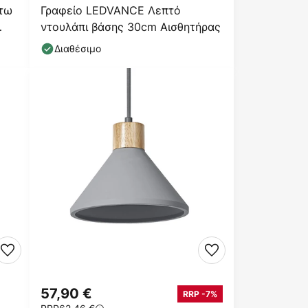
τω
Γραφείο LEDVANCE Λεπτό
ντουλάπι βάσης 30cm Αισθητήρας
Διαθέσιμο
57,90 €
RRP -7%