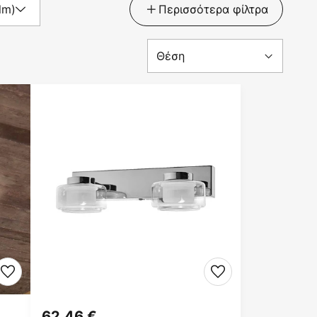
lm)
Περισσότερα φίλτρα
62,46 €