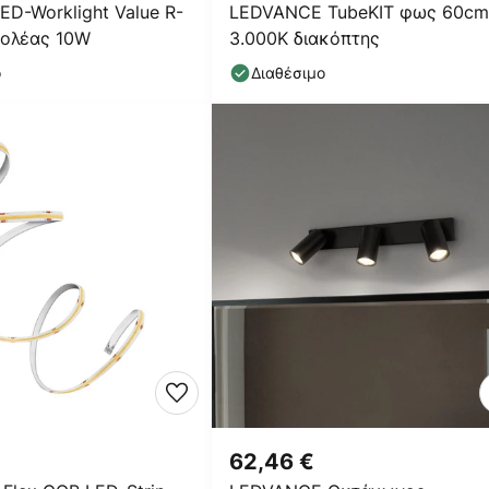
ED-Worklight Value R-
LEDVANCE TubeKIT φως 60cm
βολέας 10W
3.000K διακόπτης
ο
Διαθέσιμο
62,46 €