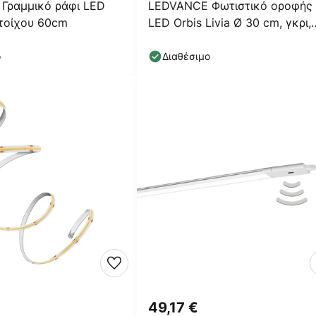
Γραμμικό ράφι LED
LEDVANCE Φωτιστικό οροφής
 τοίχου 60cm
LED Orbis Livia Ø 30 cm, γκρι,
μέταλλο
ο
Διαθέσιμο
49,17 €