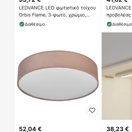
LEDVANCE LED φωτιστικό τοίχου
LEDVANCE
Orbis Flame, 3-φωτο, χρώμιο,
προβολέας 
IP44
δύο λαμπτ
Διαθέσιμο
Διαθέσιμ
52,04 €
38,23 €