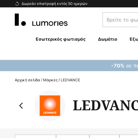
Μετάβαση
Δωρεάν επιστροφή εντός 50 ημερών
στο
Βρείτε
περιεχόμενο
το
φωτιστικό
σας...
Εσωτερικός φωτισμός
Δωμάτιο
Εξω
σε πε
-70%
Αρχική σελίδα
Μάρκες
LEDVANCE
LEDVAN