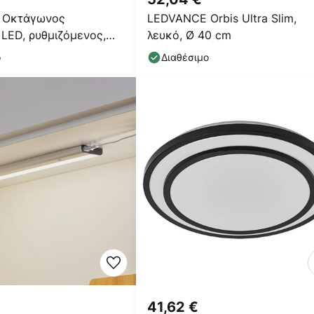
 Οκτάγωνος
LEDVANCE Orbis Ultra Slim,
LED, ρυθμιζόμενος,
λευκό, Ø 40 cm
ήρων, μαύρος
ο
Διαθέσιμο
41,62 €