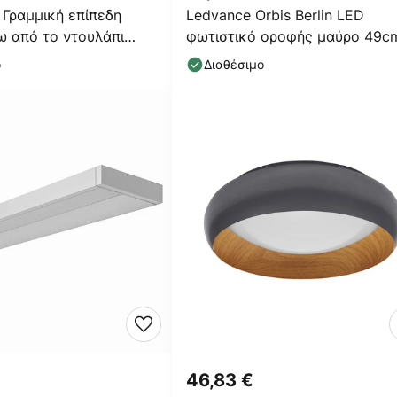
Γραμμική επίπεδη
Ledvance Orbis Berlin LED
ω από το ντουλάπι
φωτιστικό οροφής μαύρο 49c
θητήρας
ο
Διαθέσιμο
46,83 €