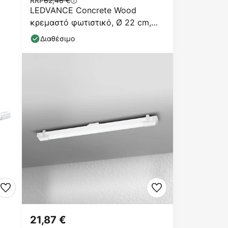
RRP
62,46 €
p
LEDVANCE Concrete Wood
κρεμαστό φωτιστικό, Ø 22 cm,
μπετόν, γκρι
Διαθέσιμο
21,87 €