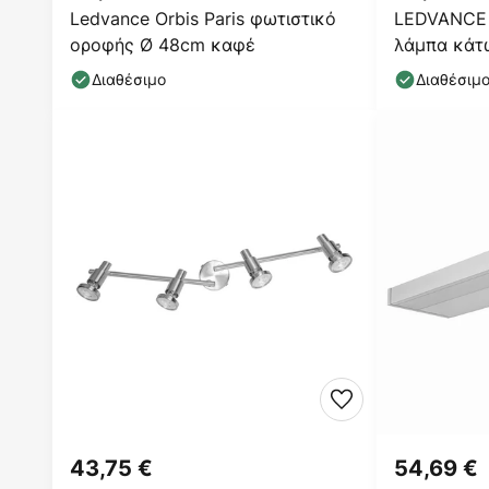
Ledvance Orbis Paris φωτιστικό
LEDVANCE 
οροφής Ø 48cm καφέ
λάμπα κάτ
3,000K Αισ
Διαθέσιμο
Διαθέσιμ
43,75 €
54,69 €