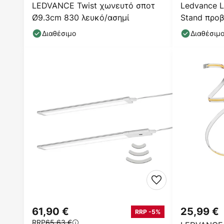
LEDVANCE Twist χωνευτό σποτ
Ledvance L
Ø9.3cm 830 λευκό/ασημί
Stand προ
Διαθέσιμο
Διαθέσιμ
61,90 €
25,99 €
RRP -5%
RRP
65,63 €