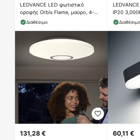
LEDVANCE LED φωτιστικό
LEDVANCE 
οροφής Orbis Flame, μαύρο, 4-
IP20 3,000
φωτο, IP44
Διαθέσιμο
Διαθέσιμ
131,28 €
60,11 €