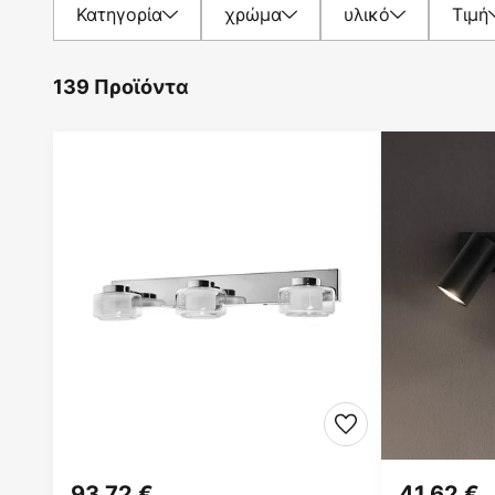
Κατηγορία
χρώμα
υλικό
Τιμή
139 Προϊόντα
93,72 €
41,62 €