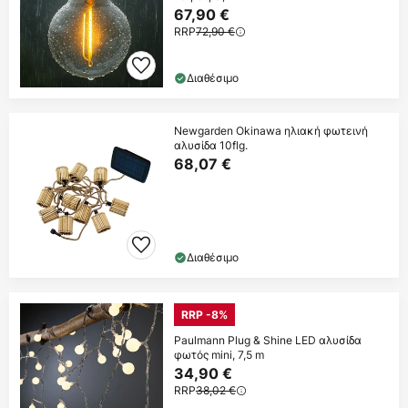
67,90 €
RRP
72,90 €
Διαθέσιμο
Newgarden Okinawa ηλιακή φωτεινή
αλυσίδα 10flg.
68,07 €
Διαθέσιμο
RRP -8%
Paulmann Plug & Shine LED αλυσίδα
φωτός mini, 7,5 m
34,90 €
RRP
38,02 €