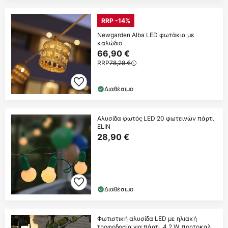
RRP -14%
Newgarden Alba LED φωτάκια με
καλώδιο
66,90 €
RRP
78,28 €
Διαθέσιμο
Αλυσίδα φωτός LED 20 φωτεινών πάρτι
ELIN
28,90 €
Διαθέσιμο
Φωτιστική αλυσίδα LED με ηλιακή
τροφοδοσία για πάρτι, 4,2 W, πορτοκαλί,