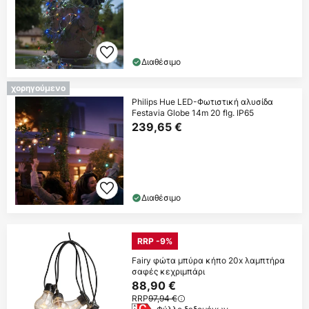
Διαθέσιμο
χορηγούμενο
Philips Hue LED-Φωτιστική αλυσίδα
Festavia Globe 14m 20 flg. IP65
239,65 €
Διαθέσιμο
RRP -9%
Fairy φώτα μπύρα κήπο 20x λαμπτήρα
σαφές κεχριμπάρι
88,90 €
RRP
97,94 €