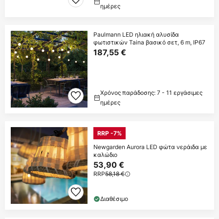
ημέρες
Paulmann LED ηλιακή αλυσίδα
φωτιστικών Taina βασικό σετ, 6 m, IP67
187,55 €
Χρόνος παράδοσης: 7 - 11 εργάσιμες
ημέρες
RRP -7%
Newgarden Aurora LED φώτα νεράιδα με
καλώδιο
53,90 €
RRP
58,18 €
Διαθέσιμο