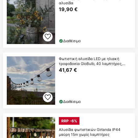
αλυσίδα
19,90 €
Διαθέσιμο
Φωτιστική αλυσίδα LED με ηλιακή
τροφοδοσία GloBulb, 40 λαμπτήρες,
IP44
41,67 €
Διαθέσιμο
RRP -6%
Αλυσίδα φωτιστικών Girlanda IP44
μαύρη 15m χωρίς λαμπτήρες