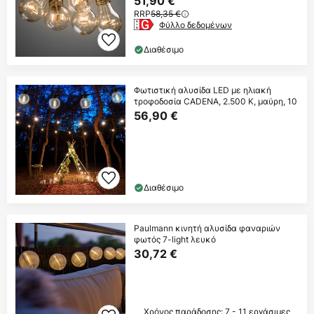
51,90 €
RRP
58,35 €
Φύλλο δεδομένων
Διαθέσιμο
Φωτιστική αλυσίδα LED με ηλιακή
τροφοδοσία CADENA, 2.500 K, μαύρη, 10
56,90 €
Διαθέσιμο
Paulmann κινητή αλυσίδα φαναριών
φωτός 7-light λευκό
30,72 €
Χρόνος παράδοσης: 7 - 11 εργάσιμες