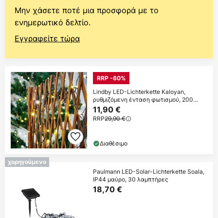
Μην χάσετε ποτέ μια προσφορά με το
ενημερωτικό δελτίο.
Εγγραφείτε τώρα
RRP -60%
Lindby LED-Lichterkette Kaloyan,
ρυθμιζόμενη ένταση φωτισμού, 200
φώτα, 2,3 m
11,90 €
RRP
29,90 €
Διαθέσιμο
χορηγούμενο
Paulmann LED-Solar-Lichterkette Soala,
IP44 μαύρο, 30 λαμπτήρες
18,70 €