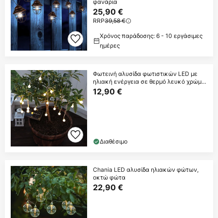
φανάρια
25,90 €
RRP
39,58 €
Χρόνος παράδοσης: 6 - 10 εργάσιμες
ημέρες
Φωτεινή αλυσίδα φωτιστικών LED με
ηλιακή ενέργεια σε θερμό λευκό χρώμα
Globini
12,90 €
Διαθέσιμο
Chania LED αλυσίδα ηλιακών φώτων,
οκτώ φώτα
22,90 €