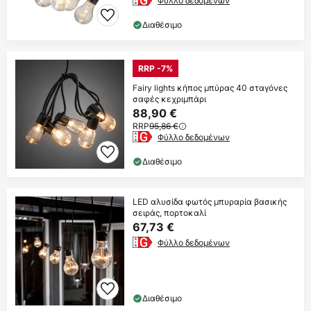
Φύλλο δεδομένων
Διαθέσιμο
RRP -7%
Fairy lights κήπος μπύρας 40 σταγόνες
σαφές κεχριμπάρι
88,90 €
RRP
95,86 €
Φύλλο δεδομένων
Διαθέσιμο
LED αλυσίδα φωτός μπυραρία βασικής
σειράς, πορτοκαλί
67,73 €
Φύλλο δεδομένων
Διαθέσιμο