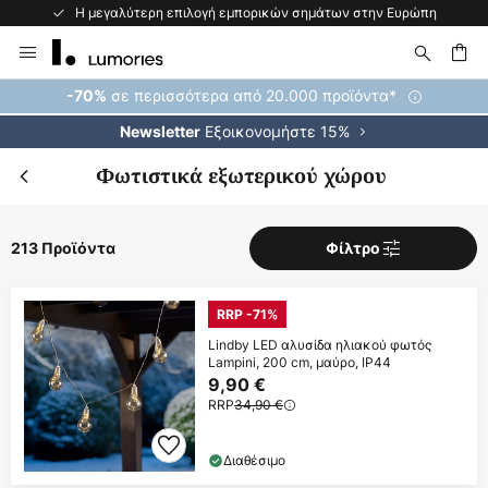
Η μεγαλύτερη επιλογή εμπορικών σημάτων στην Ευρώπη
Μετάβαση
στο
περιεχόμενο
ήτηση
σε περισσότερα από 20.000 προϊόντα*
-70%
Εξοικονομήστε 15%
Newsletter
Φωτιστικά εξωτερικού χώρου
213 Προϊόντα
Φίλτρο
RRP -71%
Lindby LED αλυσίδα ηλιακού φωτός
Lampini, 200 cm, μαύρο, IP44
9,90 €
RRP
34,90 €
Διαθέσιμο