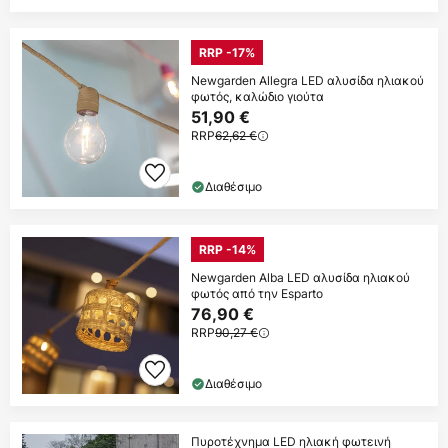
RRP -17%
Newgarden Allegra LED αλυσίδα ηλιακού
φωτός, καλώδιο γιούτα
51,90 €
RRP
62,62 €
Διαθέσιμο
RRP -14%
Newgarden Alba LED αλυσίδα ηλιακού
φωτός από την Esparto
76,90 €
RRP
90,27 €
Διαθέσιμο
Πυροτέχνημα LED ηλιακή φωτεινή