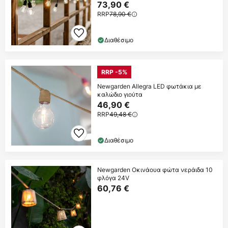
73,90 €
RRP
78,90 €
Διαθέσιμο
RRP -5%
Newgarden Allegra LED φωτάκια με
καλώδιο γιούτα
46,90 €
RRP
49,48 €
Διαθέσιμο
Newgarden Οκινάουα φώτα νεράιδα 10
φλόγα 24V
60,76 €