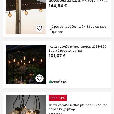
τροφοδοσία για πάρτι, 7W, καφέ, IP44,
1800K
144,84 €
Χρόνος παράδοσης: 9 - 13 εργάσιμες
ημέρες
Φώτα νεράιδα κήπου μπύρας 2351-800
Βασικό ρουστίκ σχήμα
101,07 €
Διαθέσιμο
RRP -11%
Φώτα νεράιδα κήπος μπύρας 10x λάμπα
σαφές κεχριμπάρι