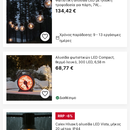
Φωτιστική αλυσίδα LED με ηλιακή
τροφοδοσία για πάρτι, 7W,
κεχριμπαρένιο, IP44,
134,42 €
Χρόνος παράδοσης: 9 - 13 εργάσιμες
ημέρες
Αλυσίδα φωτιστικών LED Compact,
θερμό λευκό, 300 LED, 6,58 m
68,77 €
Διαθέσιμο
RRP -6%
Calex Ηλιακή αλυσίδα LED Vista, μήκος
20 μέτρα, IP44