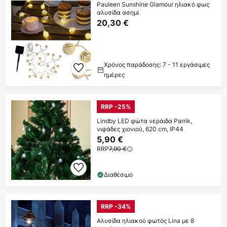
Pauleen Sunshine Glamour ηλιακό φως
αλυσίδα ασημί
20,30 €
Χρόνος παράδοσης: 7 - 11 εργάσιμες
ημέρες
RRP -25%
Lindby LED φώτα νεράιδα Parrik,
νιφάδες χιονιού, 620 cm, IP44
5,90 €
RRP
7,90 €
Διαθέσιμο
RRP -34%
Αλυσίδα ηλιακού φωτός Lina με 8