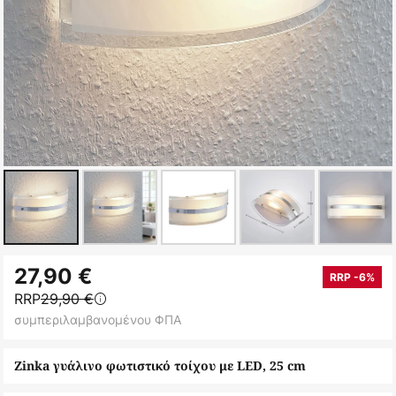
Μετάβαση
27,90 €
στην
RRP -6%
RRP
29,90 €
αρχή
συμπεριλαμβανομένου ΦΠΑ
της
συλλογής
Zinka γυάλινο φωτιστικό τοίχου με LED, 25 cm
εικόνων