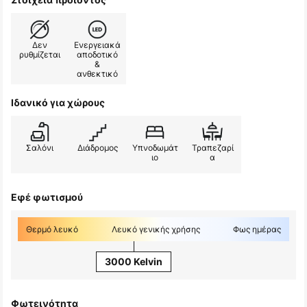
Δεν
Ενεργειακά
ρυθμίζεται
αποδοτικό
&
ανθεκτικό
Ιδανικό για χώρους
Σαλόνι
Διάδρομος
Υπνοδωμάτ
Τραπεζαρί
ιο
α
Εφέ φωτισμού
Θερμό λευκό
Λευκό γενικής χρήσης
Φως ημέρας
3000 Kelvin
Φωτεινότητα