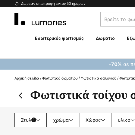
Μετάβαση
Δωρεάν επιστροφή εντός 50 ημερών
στο
Βρείτε
περιεχόμενο
το
φωτιστικό
σας...
Εσωτερικός φωτισμός
Δωμάτιο
Εξω
σε πε
-70%
Αρχική σελίδα
Φωτιστικά δωματίου
Φωτιστικά σαλονιού
Φωτιστικ
Φωτιστικά τοίχου 
Στυλ
χρώμα
Χώρος
υλικό
1