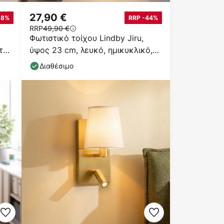
27,90 €
58%
RRP -44%
RRP
49,90 €
Φωτιστικό τοίχου Lindby Jiru,
το,
ύψος 23 cm, λευκό, ημικυκλικό,
γύψος
Διαθέσιμο