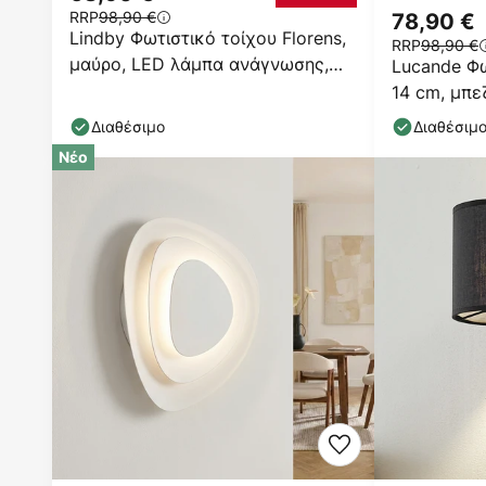
RRP
98,90 €
78,90 €
Lindby Φωτιστικό τοίχου Florens,
RRP
98,90 €
μαύρο, LED λάμπα ανάγνωσης,
Lucande Φω
23,5 cm
14 cm, μπε
Διαθέσιμο
Διαθέσιμ
Νέο