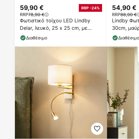
59,90 €
54,90 €
RRP -24%
RRP
78,90 €
RRP
88,90 €
Φωτιστικό τοίχου LED Lindby
Lindby Φωτ
Delar, λευκό, 25 x 25 cm, με
30cm, μαύ
δυνατότητα ρύθμισης
ανάγνωσης
Διαθέσιμο
Διαθέσιμ