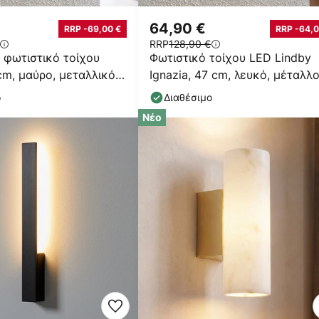
64,90 €
RRP -69,00 €
RRP -64,0
RRP
128,90 €
 φωτιστικό τοίχου
Φωτιστικό τοίχου LED Lindby
cm, μαύρο, μεταλλικό,
Ignazia, 47 cm, λευκό, μέταλλο
ω
φωτισμός προς τα
ο
Διαθέσιμο
Νέο