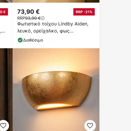
73,90 €
0 €
RRP -21%
RRP
93,90 €
Φωτιστικό τοίχου Lindby Aiden,
,
λευκό, ορείχαλκο, φως
ανάγνωσης LED
Διαθέσιμο