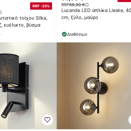
RRP
68,90 €
RRP -20%
Lucande LED απλίκα Lieske, 4
cm, ξύλο, μαύρο
τιστικό τοίχου Silka,
ζ, ευέλικτο, βύσμα
ο
Διαθέσιμο