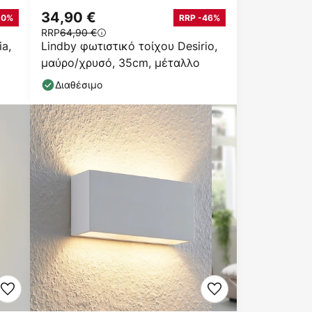
34,90 €
20%
RRP -46%
RRP
64,90 €
ia,
Lindby φωτιστικό τοίχου Desirio,
μαύρο/χρυσό, 35cm, μέταλλο
Διαθέσιμο