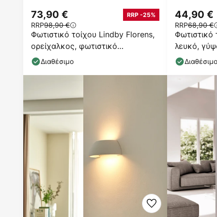
73,90 €
44,90 €
RRP -25%
RRP
98,90 €
RRP
68,90 €
Φωτιστικό τοίχου Lindby Florens,
Φωτιστικό 
ορείχαλκος, φωτιστικό
λευκό, γύψ
ανάγνωσης LED, 23,5 cm
Διαθέσιμο
Διαθέσιμ