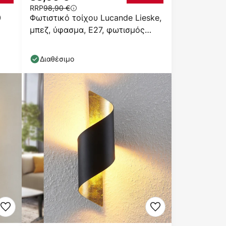
RRP
98,90 €
0
Φωτιστικό τοίχου Lucande Lieske,
μπεζ, ύφασμα, E27, φωτισμός
ανάγνωσης LED
Διαθέσιμο