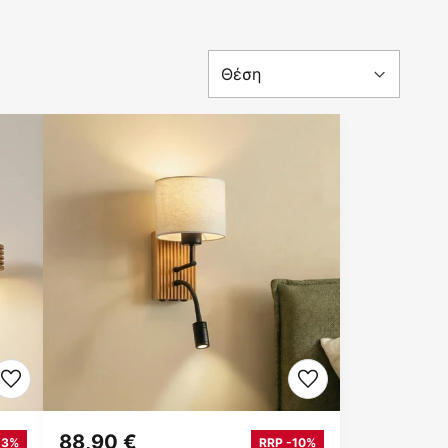
88,90 €
13%
RRP -10%