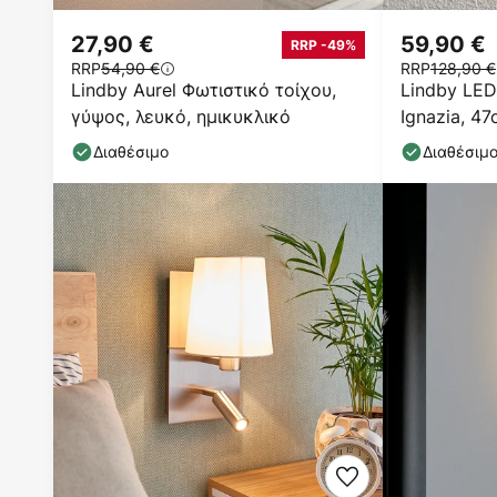
27,90 €
59,90 €
RRP -49%
RRP
54,90 €
RRP
128,90 €
Lindby Aurel Φωτιστικό τοίχου,
Lindby LED
γύψος, λευκό, ημικυκλικό
Ignazia, 47
πάνω/κάτ
Διαθέσιμο
Διαθέσιμ