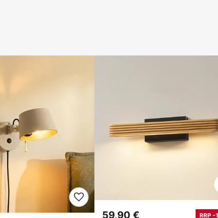
59,90 €
RRP -