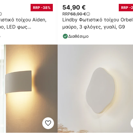
54,90 €
RRP -38%
RRP -
RRP
68,90 €
ιστικό τοίχου Aiden,
Lindby Φωτιστικό τοίχου Orbel
ρο, LED φως
μαύρο, 3 φλόγες, γυαλί, G9
, E14
ο
Διαθέσιμο