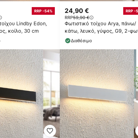
24,90 €
RRP -54%
RRP -
RRP
59,90 €
τοίχου Lindby Edon,
Φωτιστικό τοίχου Arya, πάνω/
ος, κοίλο, 30 cm
κάτω, λευκό, γύψος, G9, 2-φω
βαφόμενο
ο
Διαθέσιμο