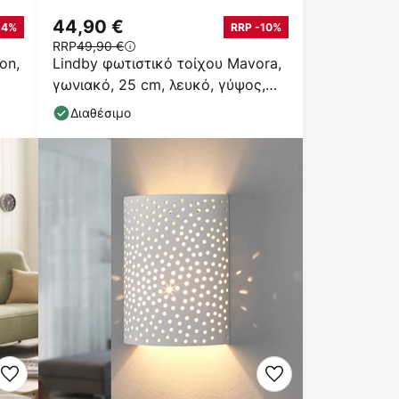
44,90 €
24%
RRP -10%
RRP
49,90 €
on,
Lindby φωτιστικό τοίχου Mavora,
γωνιακό, 25 cm, λευκό, γύψος,
G9
Διαθέσιμο