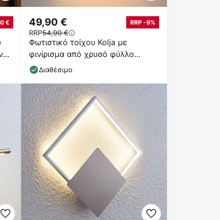
49,90 €
0 €
RRP -9%
RRP
54,90 €
e
Φωτιστικό τοίχου Kolja με
άνω/
φινίρισμα από χρυσό φύλλο
αλουμινίου
Διαθέσιμο