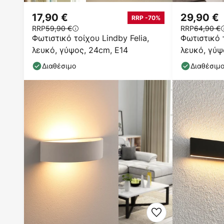
17,90 €
29,90 €
RRP -70%
RRP
59,90 €
RRP
64,90 €
Φωτιστικό τοίχου Lindby Felia,
Φωτιστικό 
λευκό, γύψος, 24cm, E14
λευκό, γύψ
Διαθέσιμο
Διαθέσιμ