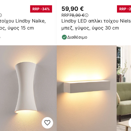
59,90 €
RRP -34%
RRP -
RRP
78,90 €
τοίχου Lindby Naike,
Lindby LED απλίκι τοίχου Niels
ος, ύψος 15 cm
μπεζ, γύψος, ύψος 30 cm
ο
Διαθέσιμο