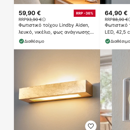
59,90 €
64,90 €
RRP -36%
RRP
93,90 €
RRP
88,90 €
Φωτιστικό τοίχου Lindby Aiden,
Φωτιστικό 
λευκό, νικέλιο, φως ανάγνωσης
LED, 42,5 
LED
Διαθέσιμο
Διαθέσιμ