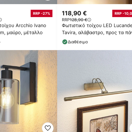
118,90 €
RRP -27%
RRP -10,0
RRP
128,90 €
τοίχου Arcchio Ivano
Φωτιστικό τοίχου LED Lucand
cm, μαύρο, μέταλλο
Tavira, αλάβαστρο, προς τα π
προς τα κάτω
ο
Διαθέσιμο