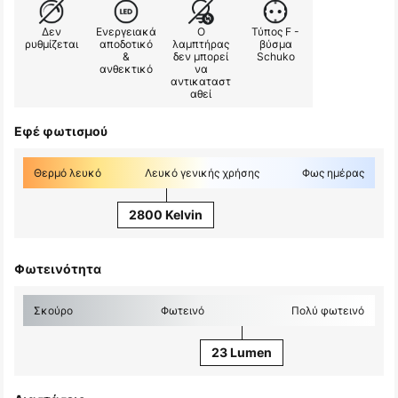
Δεν
Ενεργειακά
Ο
Τύπος F -
ρυθμίζεται
αποδοτικό
λαμπτήρας
βύσμα
&
δεν μπορεί
Schuko
ανθεκτικό
να
αντικαταστ
αθεί
Εφέ φωτισμού
Θερμό λευκό
Λευκό γενικής χρήσης
Φως ημέρας
2800 Kelvin
Φωτεινότητα
Σκούρο
Φωτεινό
Πολύ φωτεινό
23 Lumen