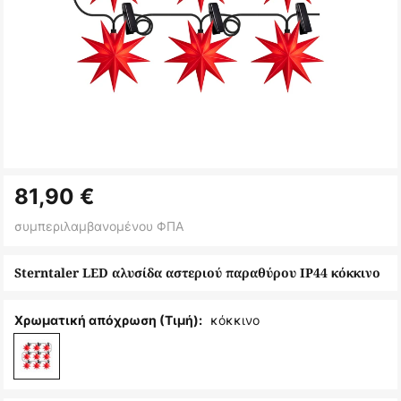
Μετάβαση
81,90 €
στην
αρχή
συμπεριλαμβανομένου ΦΠΑ
της
συλλογής
Sterntaler LED αλυσίδα αστεριού παραθύρου IP44 κόκκινο
εικόνων
κόκκινο
Χρωματική απόχρωση (Τιμή):