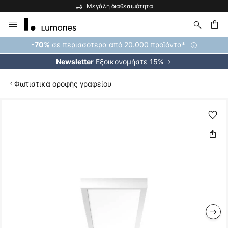
Μεγάλη διαθεσιμότητα
Μετάβαση
στο
περιεχόμενο
ήτηση
σε περισσότερα από 20.000 προϊόντα*
-70%
Εξοικονομήστε 15%
Newsletter
Φωτιστικά οροφής γραφείου
Μετάβαση
στο
τέλος
της
συλλογής
εικόνων