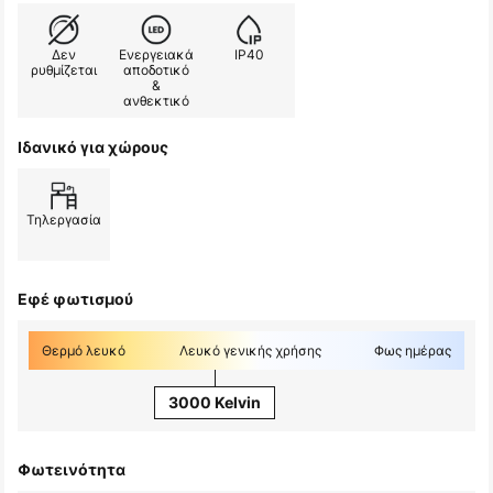
Δεν
Ενεργειακά
IP40
ρυθμίζεται
αποδοτικό
&
ανθεκτικό
Ιδανικό για χώρους
Τηλεργασία
Εφέ φωτισμού
Θερμό λευκό
Λευκό γενικής χρήσης
Φως ημέρας
3000 Kelvin
Φωτεινότητα