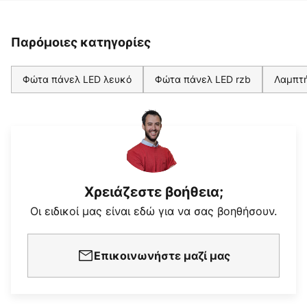
Παρόμοιες κατηγορίες
Φώτα πάνελ LED λευκό
Φώτα πάνελ LED rzb
Λαμπτή
Χρειάζεστε βοήθεια;
Οι ειδικοί μας είναι εδώ για να σας βοηθήσουν.
Επικοινωνήστε μαζί μας