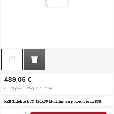
Μετάβαση
489,05 €
στην
αρχή
συμπεριλαμβανομένου ΦΠΑ
της
συλλογής
RZB Sidelite ECO 120x30 Multilumen μικροπρίσμα 830
εικόνων