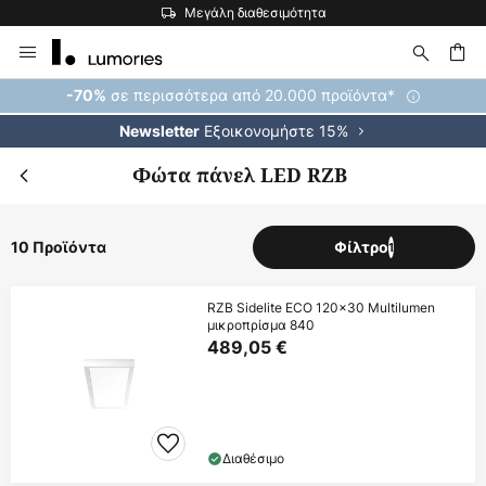
Μεγάλη διαθεσιμότητα
Μετάβαση
στο
περιεχόμενο
ήτηση
σε περισσότερα από 20.000 προϊόντα*
-70%
Εξοικονομήστε 15%
Newsletter
Φώτα πάνελ LED RZB
10 Προϊόντα
Φίλτρο
1
RZB Sidelite ECO 120x30 Multilumen
μικροπρίσμα 840
489,05 €
Διαθέσιμο