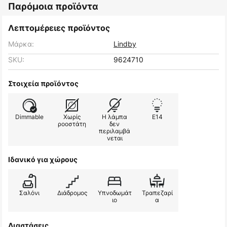
Παρόμοια προϊόντα
Λεπτομέρειες προϊόντος
Μάρκα:
Lindby
SKU:
9624710
Στοιχεία προϊόντος
Dimmable
Χωρίς
Η λάμπα
E14
ροοστάτη
δεν
περιλαμβά
νεται
Ιδανικό για χώρους
Σαλόνι
Διάδρομος
Υπνοδωμάτ
Τραπεζαρί
ιο
α
Διαστάσεις