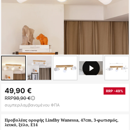
Μετάβαση
49,90 €
στην
RRP -49%
RRP
98,90 €
αρχή
συμπεριλαμβανομένου ΦΠΑ
της
συλλογής
Προβολέας οροφής Lindby Wanessa, 47cm, 3-φωτισμός,
εικόνων
λευκό, ξύλο, E14