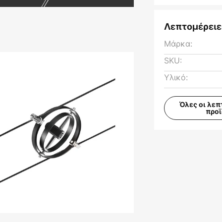
Λεπτομέρειε
Μάρκα:
SKU:
Υλικό:
Όλες οι λεπ
προ