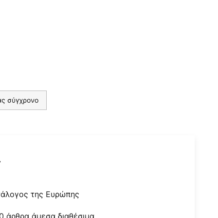
ας σύγχρονο
r
τάλογος της Ευρώπης
0 άρθρα άμεσα διαθέσιμα