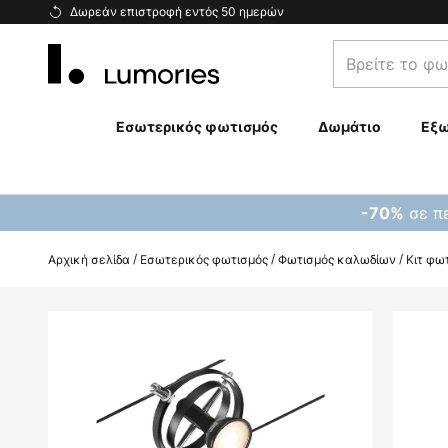
Μετάβαση
Δωρεάν επιστροφή εντός 50 ημερών
στο
Βρείτε
περιεχόμενο
το
φωτιστικό
σας...
Εσωτερικός φωτισμός
Δωμάτιο
Εξω
σε πε
-70%
Αρχική σελίδα
Εσωτερικός φωτισμός
Φωτισμός καλωδίων
Κιτ φω
Μετάβαση
στο
τέλος
της
συλλογής
εικόνων