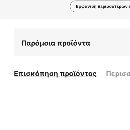
Εμφάνιση περισσότερων 
Μετάβαση
στην
αρχή
της
Παρόμοια προϊόντα
συλλογής
εικόνων
Επισκόπηση προϊόντος
Περισ