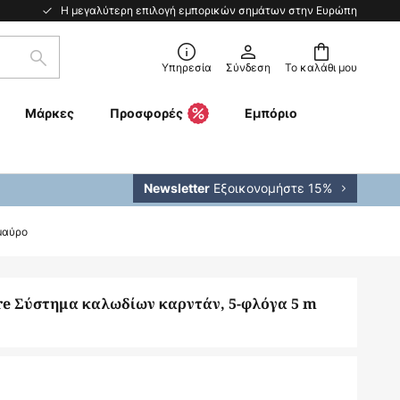
Η μεγαλύτερη επιλογή εμπορικών σημάτων στην Ευρώπη
Αναζήτηση
Υπηρεσία
Σύνδεση
Το καλάθι μου
Μάρκες
Προσφορές
Εμπόριο
Εξοικονομήστε 15%
Newsletter
μαύρο
e Σύστημα καλωδίων καρντάν, 5-φλόγα 5 m