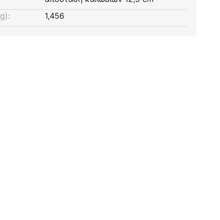
g):
1,456