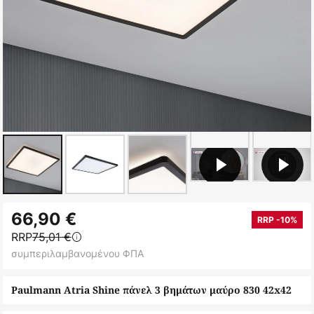
Μετάβαση
66,90 €
στην
RRP -10%
RRP
75,01 €
αρχή
συμπεριλαμβανομένου ΦΠΑ
της
συλλογής
Paulmann Atria Shine πάνελ 3 βημάτων μαύρο 830 42x42
εικόνων