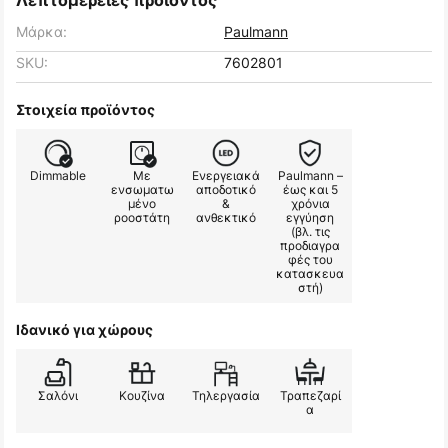
Λεπτομέρειες προϊόντος
Μάρκα:
Paulmann
SKU:
7602801
Στοιχεία προϊόντος
Dimmable
Με
Ενεργειακά
Paulmann –
ενσωματω
αποδοτικό
έως και 5
μένο
&
χρόνια
ροοστάτη
ανθεκτικό
εγγύηση
(βλ. τις
προδιαγρα
φές του
κατασκευα
στή)
Ιδανικό για χώρους
Σαλόνι
Κουζίνα
Τηλεργασία
Τραπεζαρί
α