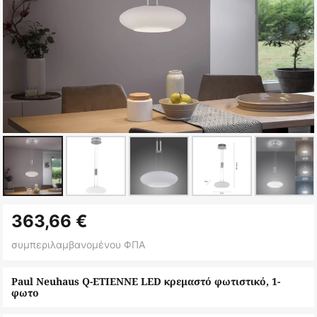
Μετάβαση
363,66 €
στην
αρχή
συμπεριλαμβανομένου ΦΠΑ
της
συλλογής
Paul Neuhaus Q-ETIENNE LED κρεμαστό φωτιστικό, 1-
φωτο
εικόνων