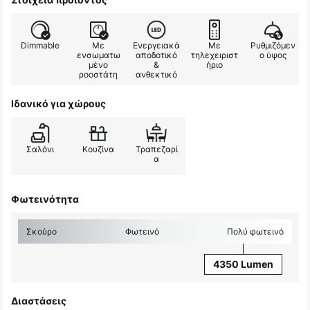
Dimmable
Με
Ενεργειακά
Με
Ρυθμιζόμεν
ενσωματω
αποδοτικό
τηλεχειριστ
ο ύψος
μένο
&
ήριο
ροοστάτη
ανθεκτικό
Ιδανικό για χώρους
Σαλόνι
Κουζίνα
Τραπεζαρί
α
Φωτεινότητα
Σκούρο
Φωτεινό
Πολύ φωτεινό
4350 Lumen
Διαστάσεις