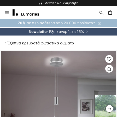
Μεγάλη διαθεσιμότητα
Η μ
Μετάβαση
στο
περιεχόμενο
ήτηση
σε περισσότερα από 20.000 προϊόντα*
-70%
Εξοικονομήστε 15%
Newsletter
Έξυπνα κρεμαστά φωτιστικά σώματα
Μετάβαση
στο
τέλος
της
συλλογής
εικόνων