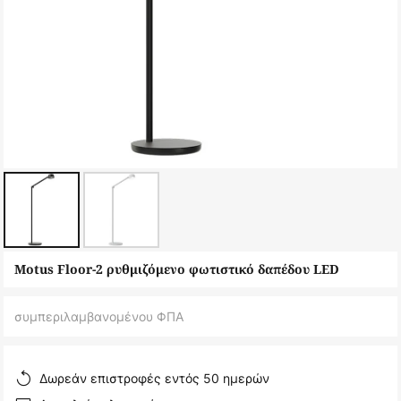
Μετάβαση
Motus Floor-2 ρυθμιζόμενο φωτιστικό δαπέδου LED
στην
αρχή
συμπεριλαμβανομένου ΦΠΑ
της
συλλογής
εικόνων
Δωρεάν επιστροφές εντός 50 ημερών