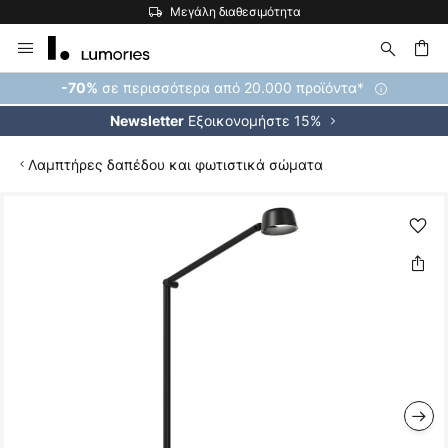
Μεγάλη διαθεσιμότητα
Μετάβαση
στο
περιεχόμενο
ήτηση
σε περισσότερα από 20.000 προϊόντα*
-70%
Εξοικονομήστε 15%
Newsletter
Λαμπτήρες δαπέδου και φωτιστικά σώματα
Μετάβαση
στο
τέλος
της
συλλογής
εικόνων