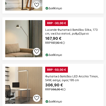
Διαθέσιμο
RRP -30,00 €
Lucande Φωτιστικό δαπέδου Silka, 173
cm, νικέλιο σατινέ, ρυθμιζόμενο
167,90 €
RRP
197,90 €
Διαθέσιμο
RRP -50,00 €
Φωτιστικό δαπέδου LED Arcchio Timon,
54W, ασημί, ύψος 195 cm
306,90 €
RRP
356,90 €
Διαθέσιμο