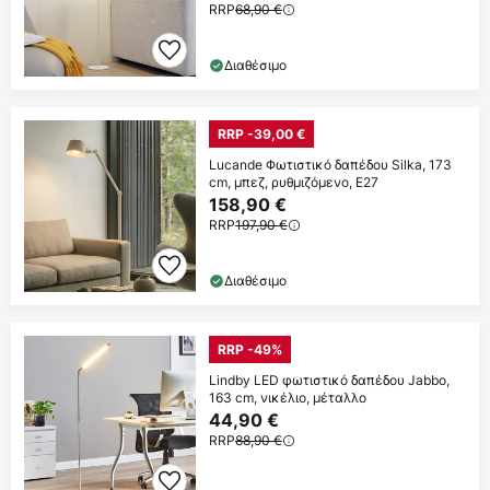
RRP
68,90 €
Διαθέσιμο
RRP -39,00 €
Lucande Φωτιστικό δαπέδου Silka, 173
cm, μπεζ, ρυθμιζόμενο, E27
158,90 €
RRP
197,90 €
Διαθέσιμο
RRP -49%
Lindby LED φωτιστικό δαπέδου Jabbo,
163 cm, νικέλιο, μέταλλο
44,90 €
RRP
88,90 €