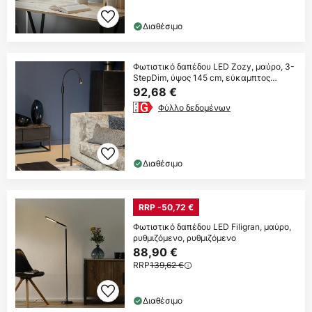
Διαθέσιμο
Φωτιστικό δαπέδου LED Zozy, μαύρο, 3-
StepDim, ύψος 145 cm, εύκαμπτος
βραχίονας
92,68 €
Φύλλο δεδομένων
Διαθέσιμο
RRP -50,72 €
Φωτιστικό δαπέδου LED Filigran, μαύρο,
ρυθμιζόμενο, ρυθμιζόμενο
88,90 €
RRP
139,62 €
Διαθέσιμο