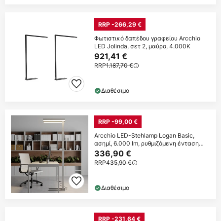
RRP -266,29 €
Φωτιστικό δαπέδου γραφείου Arcchio
LED Jolinda, σετ 2, μαύρο, 4.000K
921,41 €
RRP
1.187,70 €
Διαθέσιμο
RRP -99,00 €
Arcchio LED-Stehlamp Logan Basic,
ασημί, 6.000 lm, ρυθμιζόμενη ένταση
φωτισμού
336,90 €
RRP
435,90 €
Διαθέσιμο
RRP -231,64 €