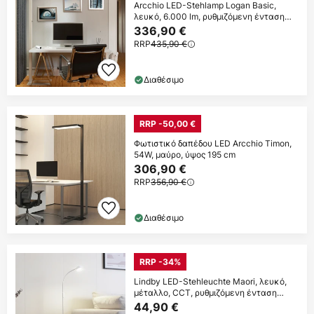
Arcchio LED-Stehlamp Logan Basic,
λευκό, 6.000 lm, ρυθμιζόμενη ένταση
φωτισμού
336,90 €
RRP
435,90 €
Διαθέσιμο
RRP -50,00 €
Φωτιστικό δαπέδου LED Arcchio Timon,
54W, μαύρο, ύψος 195 cm
306,90 €
RRP
356,90 €
Διαθέσιμο
RRP -34%
Lindby LED-Stehleuchte Maori, λευκό,
μέταλλο, CCT, ρυθμιζόμενη ένταση
φωτισμού
44,90 €