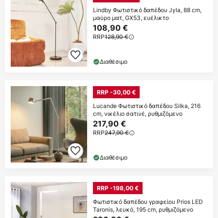
Lindby Φωτιστικό δαπέδου Jyla, 88 cm,
μαύρο ματ, GX53, ευέλικτο
108,90 €
RRP
128,90 €
Διαθέσιμο
RRP -30,00 €
Lucande Φωτιστικό δαπέδου Silka, 216
cm, νικέλιο σατινέ, ρυθμιζόμενο
217,90 €
RRP
247,90 €
Διαθέσιμο
RRP -198,00 €
Φωτιστικό δαπέδου γραφείου Prios LED
Taronis, λευκό, 195 cm, ρυθμιζόμενο