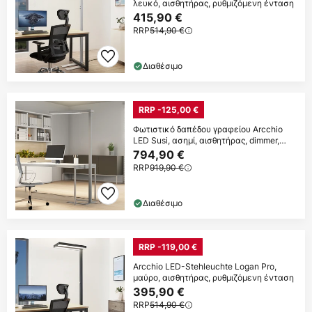
λευκό, αισθητήρας, ρυθμιζόμενη ένταση
415,90 €
RRP
514,90 €
Διαθέσιμο
RRP -125,00 €
Φωτιστικό δαπέδου γραφείου Arcchio
LED Susi, ασημί, αισθητήρας, dimmer,
CCT
794,90 €
RRP
919,90 €
Διαθέσιμο
RRP -119,00 €
Arcchio LED-Stehleuchte Logan Pro,
μαύρο, αισθητήρας, ρυθμιζόμενη ένταση
395,90 €
RRP
514,90 €