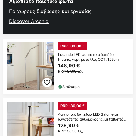
Αξιόπιστα ποιοτικά φώτα
Για χώρους διαβίωσης και εργασίας
Discover Arcchio
RRP -39,00 €
Lucande LED φωτιστικό δαπέδου
Nicano, γκρι, μέταλλο, CCT, 125cm
148,90 €
RRP
187,90 €
Διαθέσιμο
RRP -30,00 €
Φωτιστικό δαπέδου LED Salome με
δυνατότητα αυξομείωσης, μεταβλητό
χρώμα
128,90 €
RRP
158,90 €