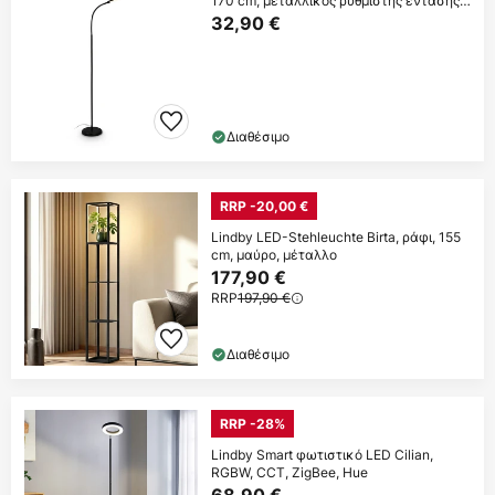
170 cm, μεταλλικός ρυθμιστής έντασης
με αφή
32,90 €
Διαθέσιμο
RRP -20,00 €
Lindby LED-Stehleuchte Birta, ράφι, 155
cm, μαύρο, μέταλλο
177,90 €
RRP
197,90 €
Διαθέσιμο
RRP -28%
Lindby Smart φωτιστικό LED Cilian,
RGBW, CCT, ZigBee, Hue