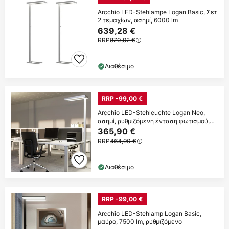
Arcchio LED-Stehlampe Logan Basic, Σετ
2 τεμαχίων, ασημί, 6000 lm
639,28 €
RRP
870,92 €
Διαθέσιμο
RRP -99,00 €
Arcchio LED-Stehleuchte Logan Neo,
ασημί, ρυθμιζόμενη ένταση φωτισμού,
μέταλλο
365,90 €
RRP
464,90 €
Διαθέσιμο
RRP -99,00 €
Arcchio LED-Stehlamp Logan Basic,
μαύρο, 7500 lm, ρυθμιζόμενο