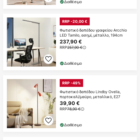
Διαθέσιμο
RRP -20,00 €
Φωτιστικό δαπέδου γραφείου Arcchio
LED Tamilo, ασημί, μέταλλο, 194cm
237,90 €
RRP
257,90 €
Διαθέσιμο
RRP -49%
Φωτιστικό δαπέδου Lindby Ovelia,
πορτοκαλί/μαύρο, μεταλλικό, E27
39,90 €
RRP
78,90 €
Διαθέσιμο