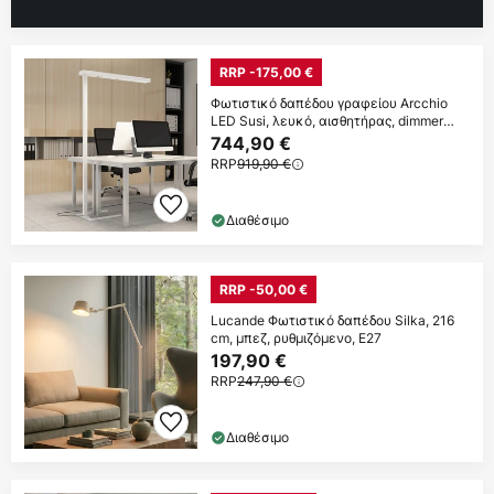
RRP -175,00 €
Φωτιστικό δαπέδου γραφείου Arcchio
LED Susi, λευκό, αισθητήρας, dimmer
αφής
744,90 €
RRP
919,90 €
Διαθέσιμο
RRP -50,00 €
Lucande Φωτιστικό δαπέδου Silka, 216
cm, μπεζ, ρυθμιζόμενο, E27
197,90 €
RRP
247,90 €
Διαθέσιμο