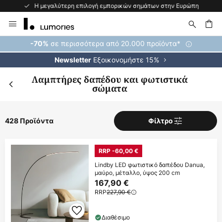
Η μεγαλύτερη επιλογή εμπορικών σημάτων στην Ευρώπη
Μετάβαση
στο
περιεχόμενο
ήτηση
σε περισσότερα από 20.000 προϊόντα*
-70%
Εξοικονομήστε 15%
Newsletter
Λαμπτήρες δαπέδου και φωτιστικά
σώματα
428 Προϊόντα
Φίλτρο
RRP -60,00 €
Lindby LED φωτιστικό δαπέδου Danua,
μαύρο, μέταλλο, ύψος 200 cm
167,90 €
RRP
227,90 €
Διαθέσιμο