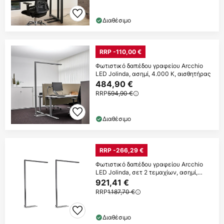
Διαθέσιμο
RRP -110,00 €
Φωτιστικό δαπέδου γραφείου Arcchio
LED Jolinda, ασημί, 4.000 K, αισθητήρας
484,90 €
RRP
594,90 €
Διαθέσιμο
RRP -266,29 €
Φωτιστικό δαπέδου γραφείου Arcchio
LED Jolinda, σετ 2 τεμαχίων, ασημί,
4.000 K
921,41 €
RRP
1.187,70 €
Διαθέσιμο