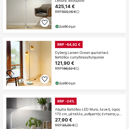
Lettura, αλουμίνιο
425,14 €
RRP
500,16 €
Διαθέσιμο
RRP -64,62 €
Dyberg Larsen Ocean φωτιστικό
δαπέδου curry/brass/turquoise
121,90 €
RRP
186,52 €
Διαθέσιμο
RRP -24%
Λάμπα δαπέδου LED Mura, λευκή, ύψος
170 cm, μέταλλο, ρυθμιστής έντασης με
αφή
27,90 €
RRP
36,90 €