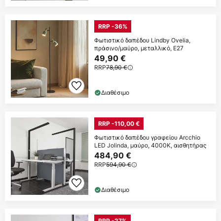
RRP -36%
Φωτιστικό δαπέδου Lindby Ovelia,
πράσινο/μαύρο, μεταλλικό, E27
49,90 €
RRP
78,90 €
Διαθέσιμο
RRP -110,00 €
Φωτιστικό δαπέδου γραφείου Arcchio
LED Jolinda, μαύρο, 4000K, αισθητήρας
484,90 €
RRP
594,90 €
Διαθέσιμο
RRP -27%