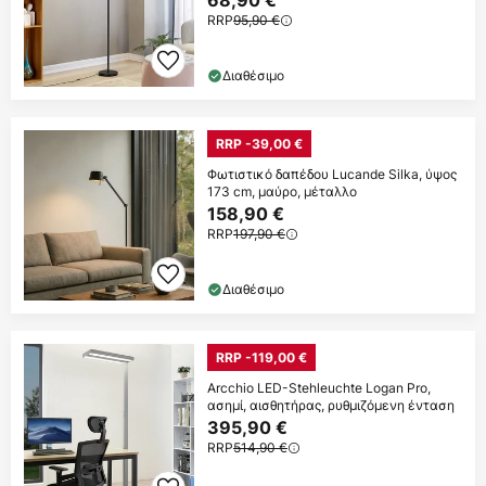
68,90 €
RRP
95,90 €
Διαθέσιμο
RRP -39,00 €
Φωτιστικό δαπέδου Lucande Silka, ύψος
173 cm, μαύρο, μέταλλο
158,90 €
RRP
197,90 €
Διαθέσιμο
RRP -119,00 €
Arcchio LED-Stehleuchte Logan Pro,
ασημί, αισθητήρας, ρυθμιζόμενη ένταση
395,90 €
RRP
514,90 €