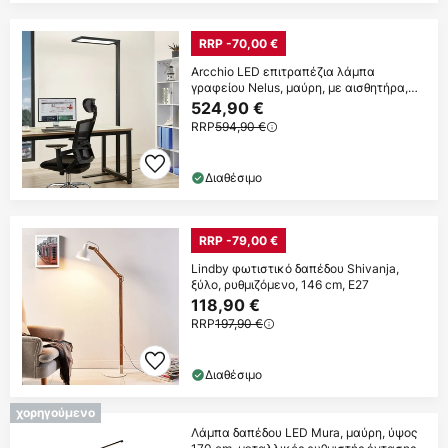
RRP -70,00 €
Arcchio LED επιτραπέζια λάμπα
γραφείου Nelus, μαύρη, με αισθητήρα,
ρυθμιζόμενη
524,90 €
RRP
594,90 €
Διαθέσιμο
RRP -79,00 €
Lindby φωτιστικό δαπέδου Shivanja,
ξύλο, ρυθμιζόμενο, 146 cm, E27
118,90 €
RRP
197,90 €
Διαθέσιμο
χορηγούμενο
Λάμπα δαπέδου LED Mura, μαύρη, ύψος