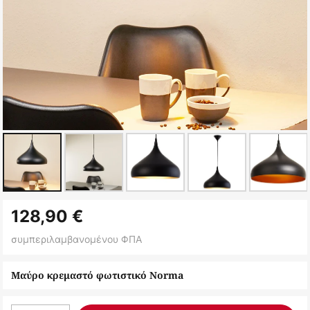
Μετάβαση
128,90 €
στην
αρχή
συμπεριλαμβανομένου ΦΠΑ
της
συλλογής
Μαύρο κρεμαστό φωτιστικό Norma
εικόνων