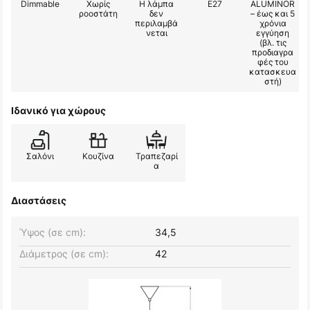
Dimmable
Χωρίς
Η λάμπα
E27
ALUMINOR
ροοστάτη
δεν
– έως και 5
περιλαμβά
χρόνια
νεται
εγγύηση
(βλ. τις
προδιαγρα
φές του
κατασκευα
στή)
Ιδανικό για χώρους
Σαλόνι
Κουζίνα
Τραπεζαρί
α
Διαστάσεις
Ύψος (σε cm):
34,5
Διάμετρος (σε cm):
42