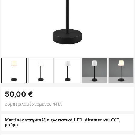
Μετάβαση
50,00 €
στην
αρχή
συμπεριλαμβανομένου ΦΠΑ
της
συλλογής
Martinez επιτραπέζιο φωτιστικό LED, dimmer και CCT,
μαύρο
εικόνων