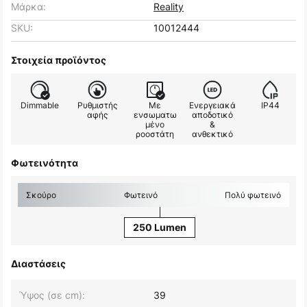
Μάρκα:
Reality
SKU:
10012444
Στοιχεία προϊόντος
Dimmable
Ρυθμιστής
Με
Ενεργειακά
IP44
αφής
ενσωματω
αποδοτικό
μένο
&
ροοστάτη
ανθεκτικό
Φωτεινότητα
Σκούρο
Φωτεινό
Πολύ φωτεινό
250 Lumen
Διαστάσεις
Ύψος (σε cm):
39