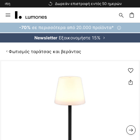
Δωρεάν επιστροφή εντός 50 ημερών
Μετάβαση
στο
περιεχόμενο
ήτηση
σε περισσότερα από 20.000 προϊόντα*
-70%
Εξοικονομήστε 15%
Newsletter
Φωτισμός ταράτσας και βεράντας
Μετάβαση
στο
τέλος
της
συλλογής
εικόνων