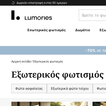
Μετάβαση
Δωρεάν επιστροφή εντός 50 ημερών
στο
Βρείτε
περιεχόμενο
το
φωτιστικό
σας...
Εσωτερικός φωτισμός
Δωμάτιο
Εξω
σε πε
-70%
Αρχική σελίδα
Εξωτερικός φωτισμός
Εξωτερικός φωτισμός
Φώτα ασφαλείας
Εξωτερικά φώτα τοίχου
Φωτι