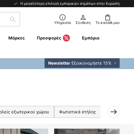
Η μεγαλύτερη επιλογή εμπορικών σημάτων στην Ευρώπη
Αναζήτηση
Υπηρεσία
Σύνδεση
Το καλάθι μου
Μάρκες
Προσφορές
Εμπόριο
Εξοικονομήστε 15%
Newsletter
ολείς εξωτερικού χώρου
Φωτιστικά στήλης
Φωτισμός δα