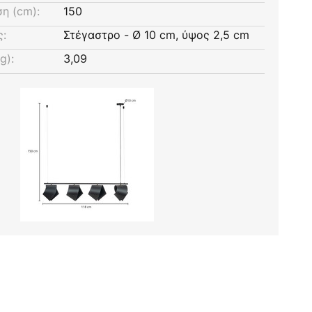
η (cm):
150
ς:
Στέγαστρο - Ø 10 cm, ύψος 2,5 cm
g):
3,09