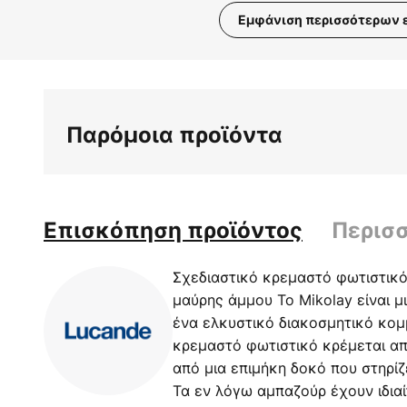
Εμφάνιση περισσότερων 
Μετάβαση
στην
αρχή
της
Παρόμοια προϊόντα
συλλογής
εικόνων
Επισκόπηση προϊόντος
Περισ
Σχεδιαστικό κρεμαστό φωτιστικό
μαύρης άμμου Το Mikolay είναι μ
ένα ελκυστικό διακοσμητικό κομμ
κρεμαστό φωτιστικό κρέμεται απ
από μια επιμήκη δοκό που στηρίζ
Τα εν λόγω αμπαζούρ έχουν ιδια