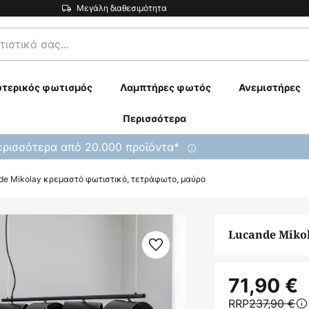
Μεγάλη διαθεσιμότητα
τερικός φωτισμός
Λαμπτήρες φωτός
Ανεμιστήρες
Περισσότερα
ρισσότερα από 20.000 προϊόντα*
de Mikolay κρεμαστό φωτιστικό, τετράφωτο, μαύρο
Lucande Miko
71,90 €
RRP
237,90 €