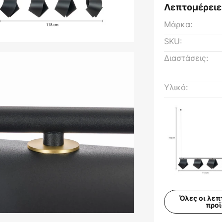
Λεπτομέρειε
Μάρκα:
SKU:
Διαστάσεις:
Υλικό:
Όλες οι λεπ
προ