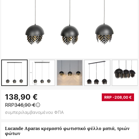
Μετάβαση
138,90 €
στην
RRP -208,00 €
RRP
346,90 €
αρχή
συμπεριλαμβανομένου ΦΠΑ
της
συλλογής
Lucande Aparas κρεμαστό φωτιστικό φύλλο ματιά, τριών
εικόνων
φώτων