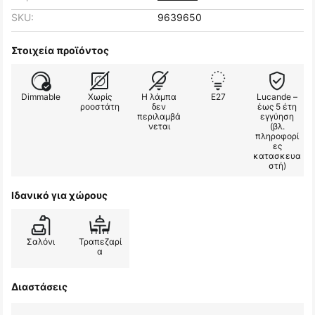
SKU:
9639650
Στοιχεία προϊόντος
Dimmable
Χωρίς
Η λάμπα
E27
Lucande –
ροοστάτη
δεν
έως 5 έτη
περιλαμβά
εγγύηση
νεται
(βλ.
πληροφορί
ες
κατασκευα
στή)
Ιδανικό για χώρους
Σαλόνι
Τραπεζαρί
α
Διαστάσεις