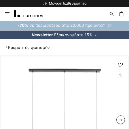
Μεγάλη διαθεσιμότητα
Μετάβαση
στο
περιεχόμενο
ήτηση
σε περισσότερα από 20.000 προϊόντα*
-70%
Εξοικονομήστε 15%
Newsletter
Κρεμαστός φωτισμός
Μετάβαση
στο
τέλος
της
συλλογής
εικόνων