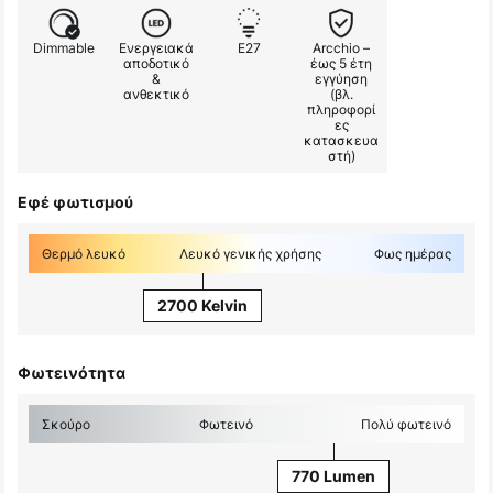
Dimmable
Ενεργειακά
E27
Arcchio –
αποδοτικό
έως 5 έτη
&
εγγύηση
ανθεκτικό
(βλ.
πληροφορί
ες
κατασκευα
στή)
Εφέ φωτισμού
Θερμό λευκό
Λευκό γενικής χρήσης
Φως ημέρας
2700 Kelvin
Φωτεινότητα
Σκούρο
Φωτεινό
Πολύ φωτεινό
770 Lumen