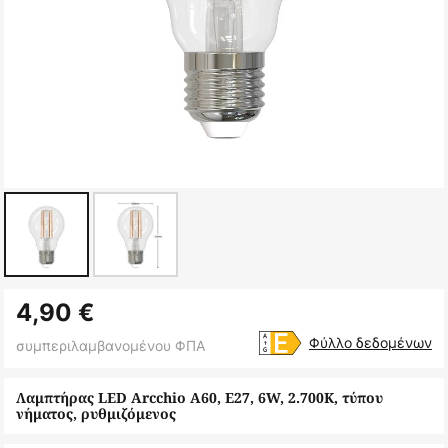
Μετάβαση
4,90 €
στην
αρχή
Φύλλο δεδομένων
συμπεριλαμβανομένου ΦΠΑ
της
συλλογής
Λαμπτήρας LED Arcchio A60, E27, 6W, 2.700K, τύπου
νήματος, ρυθμιζόμενος
εικόνων