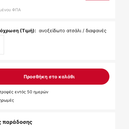
μένου ΦΠΑ
ανοξείδωτο ατσάλι / διαφανές
όχρωση (Τιμή):
Προσθήκη στο καλάθι
τροφές εντός 50 ημερών
ληρωμές
ς παράδοσης