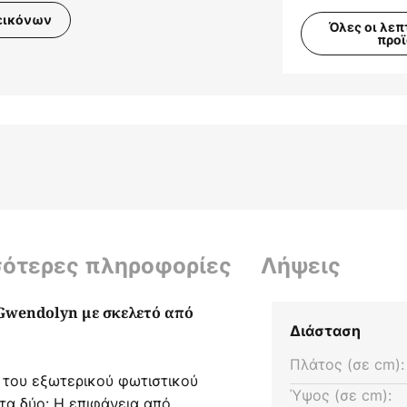
εικόνων
Όλες οι λεπ
προ
σότερες πληροφορίες
Λήψεις
Gwendolyn με σκελετό από
Διάσταση
Πλάτος (σε cm):
 του εξωτερικού φωτιστικού
Ύψος (σε cm):
τα δύο: Η επιφάνεια από