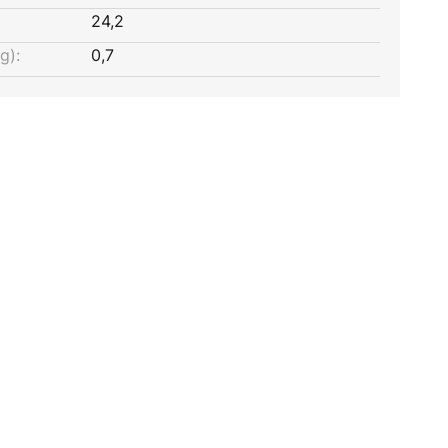
24,2
g):
0,7