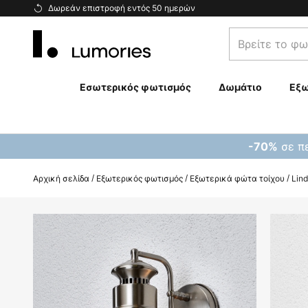
Μετάβαση
Δωρεάν επιστροφή εντός 50 ημερών
στο
Βρείτε
περιεχόμενο
το
φωτιστικό
σας...
Εσωτερικός φωτισμός
Δωμάτιο
Εξω
σε πε
-70%
Αρχική σελίδα
Εξωτερικός φωτισμός
Εξωτερικά φώτα τοίχου
Lin
Μετάβαση
στο
τέλος
της
συλλογής
εικόνων