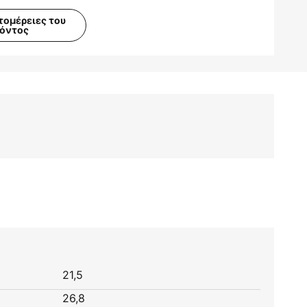
τομέρειες του
ϊόντος
21,5
26,8