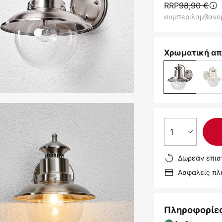
RRP
98,90 €
συμπεριλαμβανο
Χρωματική απ
1
Δωρεάν επισ
Ασφαλείς π
Πληροφορίε