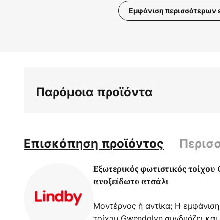
Εμφάνιση περισσότερων 
Μετάβαση
στην
αρχή
της
συλλογής
εικόνων
Παρόμοια προϊόντα
Επισκόπηση προϊόντος
Περισ
Εξωτερικός φωτιστικός τοίχου 
ανοξείδωτο ατσάλι
Μοντέρνος ή αντίκα; Η εμφάνιση
τοίχου Gwendolyn συνδυάζει και 