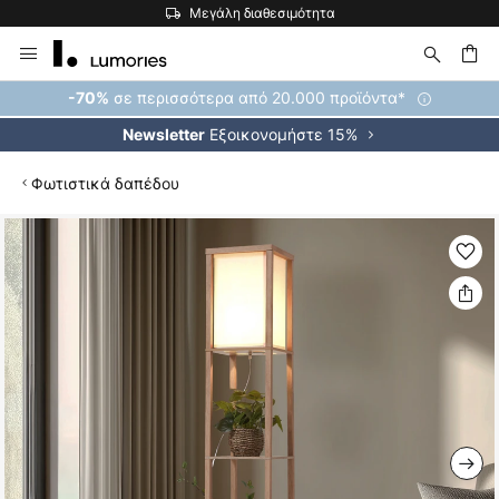
Μεγάλη διαθεσιμότητα
Μετάβαση
στο
περιεχόμενο
ήτηση
σε περισσότερα από 20.000 προϊόντα*
-70%
Εξοικονομήστε 15%
Newsletter
Φωτιστικά δαπέδου
Μετάβαση
στο
τέλος
της
συλλογής
εικόνων