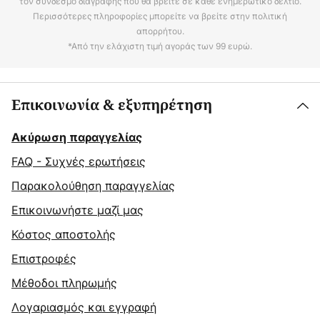
τον σύνδεσμο διαγραφής που θα βρείτε σε κάθε ενημερωτικό δελτίο.
Περισσότερες πληροφορίες μπορείτε να βρείτε στην πολιτική
απορρήτου.
*Από την ελάχιστη τιμή αγοράς των 99 ευρώ.
Επικοινωνία & εξυπηρέτηση
Ακύρωση παραγγελίας
FAQ - Συχνές ερωτήσεις
Παρακολούθηση παραγγελίας
Επικοινωνήστε μαζί μας
Κόστος αποστολής
Επιστροφές
Μέθοδοι πληρωμής
Λογαριασμός και εγγραφή