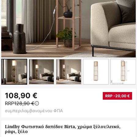
Μετάβαση
108,90 €
στην
RRP -20,00 €
RRP
128,90 €
αρχή
συμπεριλαμβανομένου ΦΠΑ
της
συλλογής
Lindby Φωτιστικό δαπέδου Birta, χρώμα ξύλου/λευκό,
εικόνων
ράφι, ξύλο