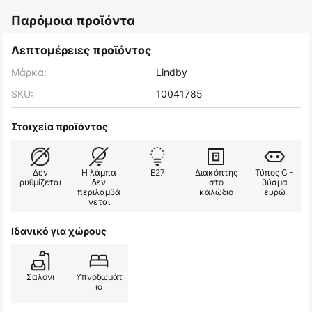
Παρόμοια προϊόντα
Λεπτομέρειες προϊόντος
Μάρκα:
Lindby
SKU:
10041785
Στοιχεία προϊόντος
Δεν
Η λάμπα
E27
Διακόπτης
Τύπος C -
ρυθμίζεται
δεν
στο
βύσμα
περιλαμβά
καλώδιο
ευρώ
νεται
Ιδανικό για χώρους
Σαλόνι
Υπνοδωμάτ
ιο