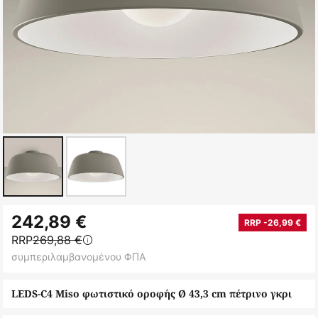
Μετάβαση
242,89 €
στην
RRP -26,99 €
RRP
269,88 €
αρχή
συμπεριλαμβανομένου ΦΠΑ
της
συλλογής
LEDS-C4 Miso φωτιστικό οροφής Ø 43,3 cm πέτρινο γκρι
εικόνων