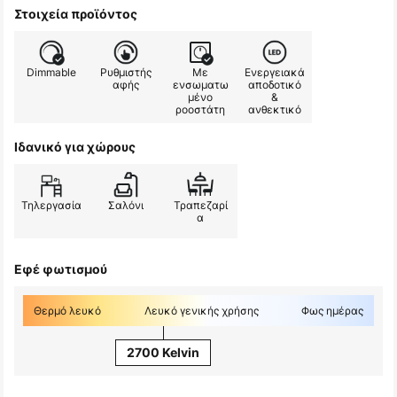
Στοιχεία προϊόντος
Dimmable
Ρυθμιστής
Με
Ενεργειακά
αφής
ενσωματω
αποδοτικό
μένο
&
ροοστάτη
ανθεκτικό
Ιδανικό για χώρους
Τηλεργασία
Σαλόνι
Τραπεζαρί
α
Εφέ φωτισμού
Θερμό λευκό
Λευκό γενικής χρήσης
Φως ημέρας
2700 Kelvin