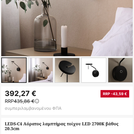
Μετάβαση
392,27 €
στην
RRP -43,59 €
RRP
435,86 €
αρχή
συμπεριλαμβανομένου ΦΠΑ
της
συλλογής
LEDS-C4 Αόρατος λαμπτήρας τοίχου LED 2700K βάθος
εικόνων
20.3cm