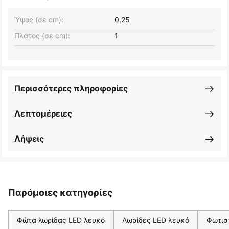
Ύψος (σε cm):
0,25
Πλάτος (σε cm):
1
Περισσότερες πληροφορίες
Λεπτομέρειες
Λήψεις
Παρόμοιες κατηγορίες
Φώτα λωρίδας LED λευκό
Λωρίδες LED λευκό
Φωτισ