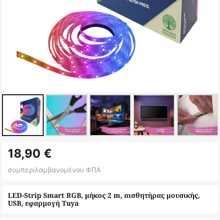
Μετάβαση
18,90 €
στην
αρχή
συμπεριλαμβανομένου ΦΠΑ
της
συλλογής
LED-Strip Smart RGB, μήκος 2 m, αισθητήρας μουσικής,
USB, εφαρμογή Tuya
εικόνων