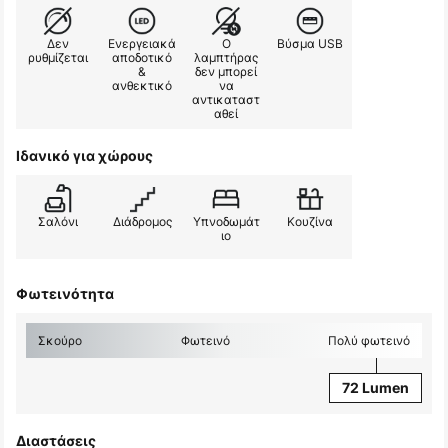
Δεν
Ενεργειακά
Ο
Βύσμα USB
ρυθμίζεται
αποδοτικό
λαμπτήρας
&
δεν μπορεί
ανθεκτικό
να
αντικαταστ
αθεί
Ιδανικό για χώρους
Σαλόνι
Διάδρομος
Υπνοδωμάτ
Κουζίνα
ιο
Φωτεινότητα
Σκούρο
Φωτεινό
Πολύ φωτεινό
72 Lumen
Διαστάσεις