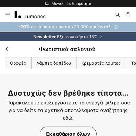
Μεγάλη διαθεσιμότητα
Μετάβαση
στο
περιεχόμενο
ήτηση
σε περισσότερα από 20.000 προϊόντα*
-70%
Εξοικονομήστε 15%
Newsletter
Φωτιστικά σαλονιού
Οροφές
Λάμπες δαπέδου
Κρεμαστές λάμπες
Τρ
Δυστυχώς δεν βρέθηκε τίποτα...
Παρακαλούμε επεξεργαστείτε τα ενεργά φίλτρα σας
για να δείτε τα σχετικά αποτελέσματα αναζήτησης
εδώ.
Εκκαθάριση όλων