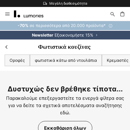
Μεγάλη διαθεσιμότητα
Μετάβαση
στο
περιεχόμενο
ήτηση
σε περισσότερα από 20.000 προϊόντα*
-70%
Εξοικονομήστε 15%
Newsletter
Φωτιστικά κουζίνας
Οροφές
φωτιστικά κάτω από ντουλάπια
Κρεμαστές
Δυστυχώς δεν βρέθηκε τίποτα...
Παρακαλούμε επεξεργαστείτε τα ενεργά φίλτρα σας
για να δείτε τα σχετικά αποτελέσματα αναζήτησης
εδώ.
Εκκαθάριση όλων