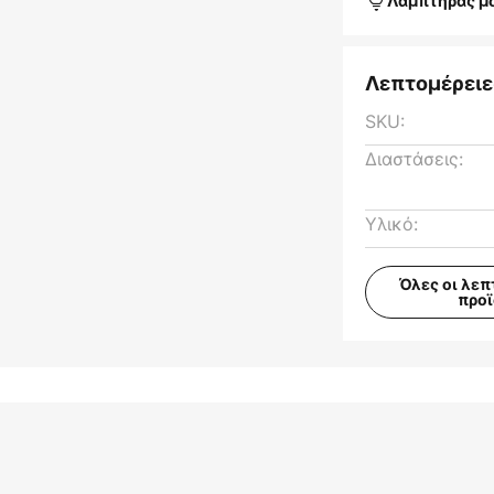
Λαμπτήρας μ
Λεπτομέρειε
SKU:
Διαστάσεις:
Υλικό:
Όλες οι λεπ
προ