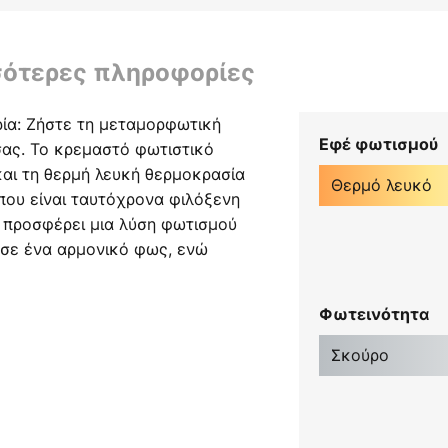
σότερες πληροφορίες
ρία: Ζήστε τη μεταμορφωτική
Εφέ φωτισμού
σας. Το κρεμαστό φωτιστικό
αι τη θερμή λευκή θερμοκρασία
Θερμό λευκό
που είναι ταυτόχρονα φιλόξενη
 προσφέρει μια λύση φωτισμού
 σε ένα αρμονικό φως, ενώ
ανικό για τη δημιουργία
οάγει ένα ευχάριστο
Φωτεινότητα
την κοινωνική συναναστροφή.
Σκούρο