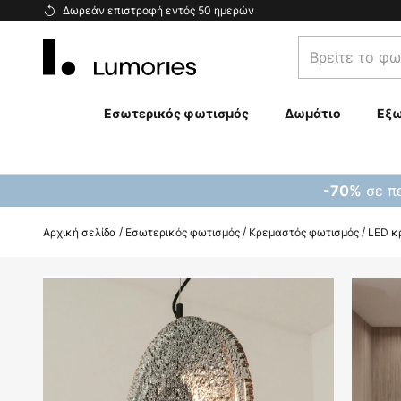
Μετάβαση
Δωρεάν επιστροφή εντός 50 ημερών
στο
Βρείτε
περιεχόμενο
το
φωτιστικό
σας...
Εσωτερικός φωτισμός
Δωμάτιο
Εξω
σε πε
-70%
Αρχική σελίδα
Εσωτερικός φωτισμός
Κρεμαστός φωτισμός
LED κρ
Μετάβαση
στο
τέλος
της
συλλογής
εικόνων