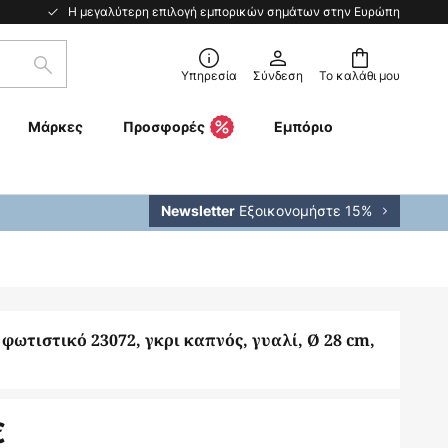
Η μεγαλύτερη επιλογή εμπορικών σημάτων στην Ευρώπη
Αναζήτηση
Υπηρεσία
Σύνδεση
Το καλάθι μου
Μάρκες
Προσφορές
Εμπόριο
Εξοικονομήστε 15%
Newsletter
φωτιστικό 23072, γκρι καπνός, γυαλί, Ø 28 cm,
€