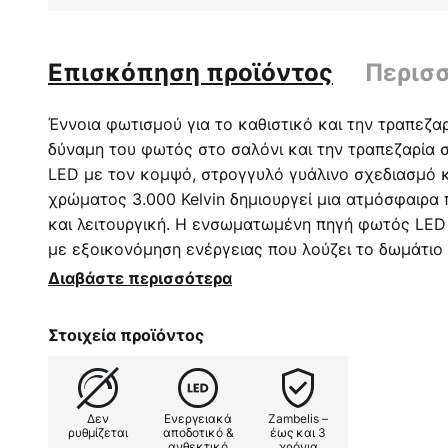
Επισκόπηση προϊόντος
Περισ
Έννοια φωτισμού για το καθιστικό και την τραπεζα
δύναμη του φωτός στο σαλόνι και την τραπεζαρία 
LED με τον κομψό, στρογγυλό γυάλινο σχεδιασμό κ
χρώματος 3.000 Kelvin δημιουργεί μια ατμόσφαιρα 
και λειτουργική. Η ενσωματωμένη πηγή φωτός LED
με εξοικονόμηση ενέργειας που λούζει το δωμάτιο
παράλληλα μεγιστοποιεί την ενεργειακή απόδοση. Ιδ
Διαβάστε περισσότερα
ατμοσφαιρικής ατμόσφαιρας, αυτό το φωτιστικό πρ
περιβάλλον που ευνοεί τόσο τη χαλάρωση όσο και 
Στοιχεία προϊόντος
Δεν
Ενεργειακά
Zambelis –
ρυθμίζεται
αποδοτικό &
έως και 3
ανθεκτικό
χρόνια