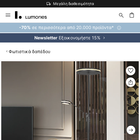
Μεγάλη διαθεσιμότητα
Μετάβαση
στο
περιεχόμενο
ήτηση
σε περισσότερα από 20.000 προϊόντα*
-70%
Εξοικονομήστε 15%
Newsletter
Φωτιστικά δαπέδου
Μετάβαση
στο
τέλος
της
συλλογής
εικόνων