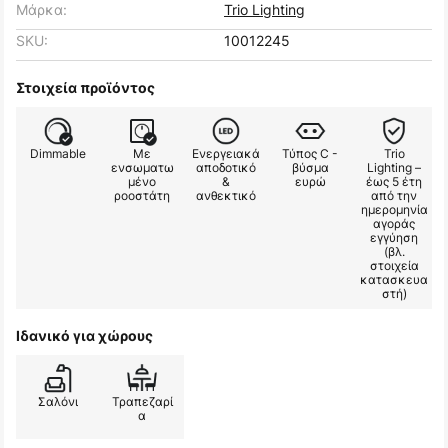
Μάρκα:
Trio Lighting
SKU:
10012245
Στοιχεία προϊόντος
Dimmable
Με
Ενεργειακά
Τύπος C -
Trio
ενσωματω
αποδοτικό
βύσμα
Lighting –
μένο
&
ευρώ
έως 5 έτη
ροοστάτη
ανθεκτικό
από την
ημερομηνία
αγοράς
εγγύηση
(βλ.
στοιχεία
κατασκευα
στή)
Ιδανικό για χώρους
Σαλόνι
Τραπεζαρί
α