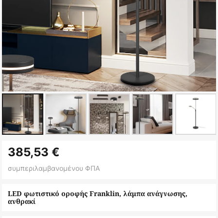
Μετάβαση
385,53 €
στην
αρχή
συμπεριλαμβανομένου ΦΠΑ
της
συλλογής
LED φωτιστικό οροφής Franklin, λάμπα ανάγνωσης,
ανθρακί
εικόνων