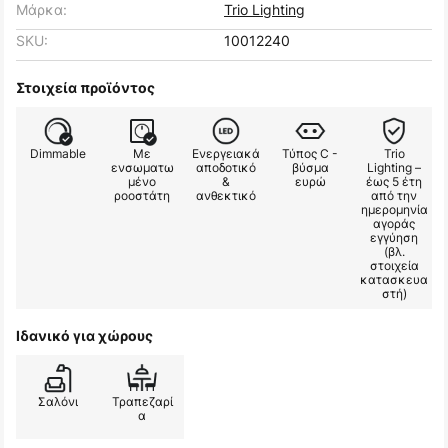
Μάρκα:
Trio Lighting
SKU:
10012240
Στοιχεία προϊόντος
Dimmable
Με
Ενεργειακά
Τύπος C -
Trio
ενσωματω
αποδοτικό
βύσμα
Lighting –
μένο
&
ευρώ
έως 5 έτη
ροοστάτη
ανθεκτικό
από την
ημερομηνία
αγοράς
εγγύηση
(βλ.
στοιχεία
κατασκευα
στή)
Ιδανικό για χώρους
Σαλόνι
Τραπεζαρί
α