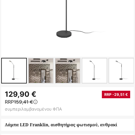
Μετάβαση
129,90 €
στην
RRP -29,51 €
RRP
159,41 €
αρχή
συμπεριλαμβανομένου ΦΠΑ
της
συλλογής
Λάμπα LED Franklin, αισθητήρας φωτισμού, ανθρακί
εικόνων