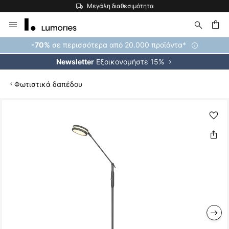
Μεγάλη διαθεσιμότητα
Μετάβαση
στο
περιεχόμενο
ήτηση
σε περισσότερα από 20.000 προϊόντα*
-70%
Εξοικονομήστε 15%
Newsletter
Φωτιστικά δαπέδου
Μετάβαση
στο
τέλος
της
συλλογής
εικόνων