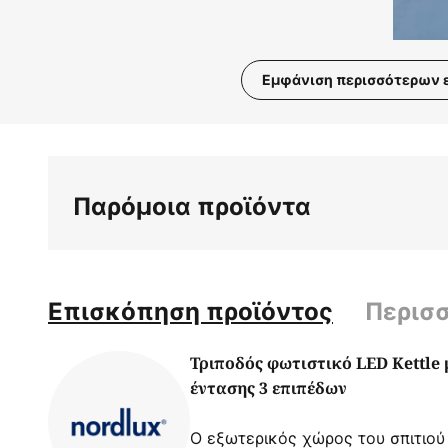
Εμφάνιση περισσότερων 
Μετάβαση
στην
αρχή
της
Παρόμοια προϊόντα
συλλογής
εικόνων
Επισκόπηση προϊόντος
Περισ
Τριποδός φωτιστικό LED Kettle
έντασης 3 επιπέδων
Ο εξωτερικός χώρος του σπιτιού 