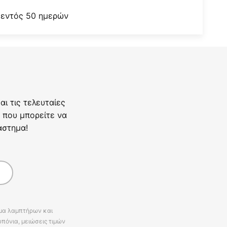
 εντός 50 ημερών
ι τις τελευταίες
 που μπορείτε να
άστημα!
άμα λαμπτήρων και
πόνια, μειώσεις τιμών