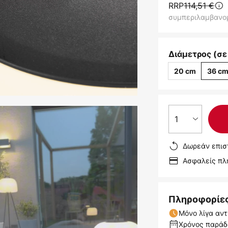
RRP
114,51 €
συμπεριλαμβανο
Διάμετρος (σε
20 cm
36 c
1
Δωρεάν επισ
Ασφαλείς π
Πληροφορίε
Μόνο λίγα αντ
Χρόνος παράδο