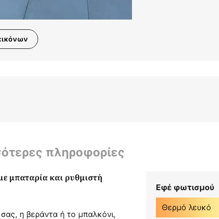
εικόνων
σότερες πληροφορίες
 με μπαταρία και ρυθμιστή
Εφέ φωτισμού
Θερμό λευκό
σας, η βεράντα ή το μπαλκόνι,