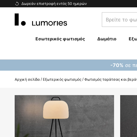
Μετάβαση
Δωρεάν επιστροφή εντός 50 ημερών
στο
Βρείτε
περιεχόμενο
το
φωτιστικό
σας...
Εσωτερικός φωτισμός
Δωμάτιο
Εξω
σε πε
-70%
Αρχική σελίδα
Εξωτερικός φωτισμός
Φωτισμός ταράτσας και βερά
Μετάβαση
στο
τέλος
της
συλλογής
εικόνων