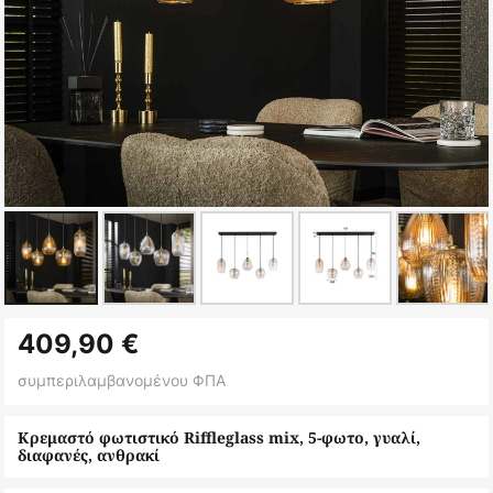
Μετάβαση
409,90 €
στην
αρχή
συμπεριλαμβανομένου ΦΠΑ
της
συλλογής
Κρεμαστό φωτιστικό Riffleglass mix, 5-φωτο, γυαλί,
διαφανές, ανθρακί
εικόνων