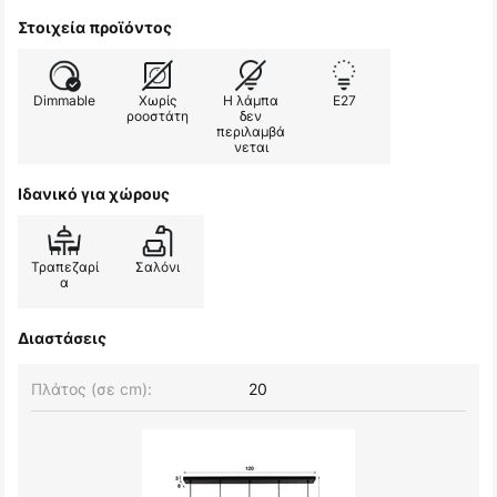
Στοιχεία προϊόντος
Dimmable
Χωρίς
Η λάμπα
E27
ροοστάτη
δεν
περιλαμβά
νεται
Ιδανικό για χώρους
Τραπεζαρί
Σαλόνι
α
Διαστάσεις
Πλάτος (σε cm):
20